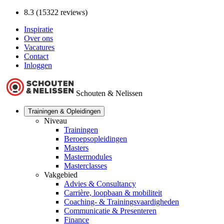
8.3 (15322 reviews)
Inspiratie
Over ons
Vacatures
Contact
Inloggen
Schouten & Nelissen
Trainingen & Opleidingen
Niveau
Trainingen
Beroepsopleidingen
Masters
Mastermodules
Masterclasses
Vakgebied
Advies & Consultancy
Carrière, loopbaan & mobiliteit
Coaching- & Trainingsvaardigheden
Communicatie & Presenteren
Finance