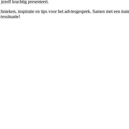
jezelf krachtig presenteert.
hnieken, inspiratie en tips voor het adviesgesprek. Samen met een trainin
iessituatie!
EINDHOVEN
EL