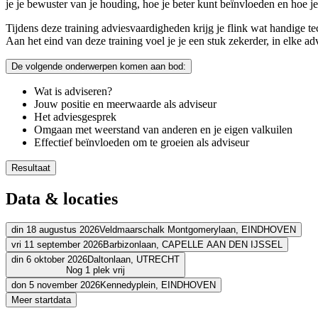
je je bewuster van je houding, hoe je beter kunt beïnvloeden en hoe je 
Tijdens deze training adviesvaardigheden krijg je flink wat handige tec
Aan het eind van deze training voel je je een stuk zekerder, in elke adv
De volgende onderwerpen komen aan bod:
Wat is adviseren?
Jouw positie en meerwaarde als adviseur
Het adviesgesprek
Omgaan met weerstand van anderen en je eigen valkuilen
Effectief beïnvloeden om te groeien als adviseur
Resultaat
Je krijgt meer voor elkaar als adviseur
Data & locaties
Je kent de fasen van een adviesproces en jouw rol hierin
Je bent je bewust van jouw persoonlijke adviesstijl
Je kunt inspelen op weerstand en kent je eigen belemmeringen
din 18 augustus 2026
Veldmaarschalk Montgomerylaan,
EINDHOVEN
Je hebt meer inzicht in de verwachtingen van opdrachtgevers
vri 11 september 2026
Barbizonlaan,
CAPELLE AAN DEN IJSSEL
Adres
Je bent in staat opdrachtgevers effectief te beïnvloeden
din 6 oktober 2026
Daltonlaan,
UTRECHT
Adres
Nog 1 plek vrij
Holiday Inn Eindhoven
Veldmaarschalk Montgomerylaan
5612 BA 
don 5 november 2026
Kennedyplein,
EINDHOVEN
Bekijk route
BCN Rotterdam
Barbizonlaan
2908 MB CAPELLE AAN DEN IJSS
Adres
Meer startdata
Bekijk route
Adres
Prijs