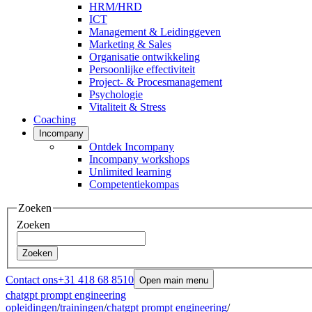
HRM/HRD
ICT
Management & Leidinggeven
Marketing & Sales
Organisatie ontwikkeling
Persoonlijke effectiviteit
Project- & Procesmanagement
Psychologie
Vitaliteit & Stress
Coaching
Incompany
Ontdek Incompany
Incompany workshops
Unlimited learning
Competentiekompas
Zoeken
Zoeken
Zoeken
Contact ons
+31 418 68 8510
Open main menu
chatgpt prompt engineering
opleidingen
/
trainingen
/
chatgpt prompt engineering
/