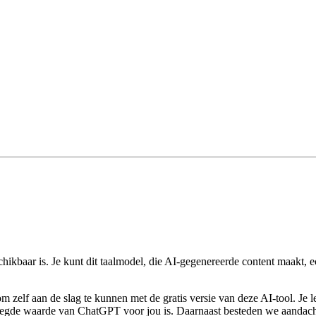
met WIFI. Je hoeft geen ervaring met ChatGPT te hebben.
nnen we de basis mogelijkheden van de tool. De extra toepassingen van
hikbaar is. Je kunt dit taalmodel, die AI-gegenereerde content maakt, e
om zelf aan de slag te kunnen met de gratis versie van deze AI-tool. Je 
evoegde waarde van ChatGPT voor jou is. Daarnaast besteden we aandach