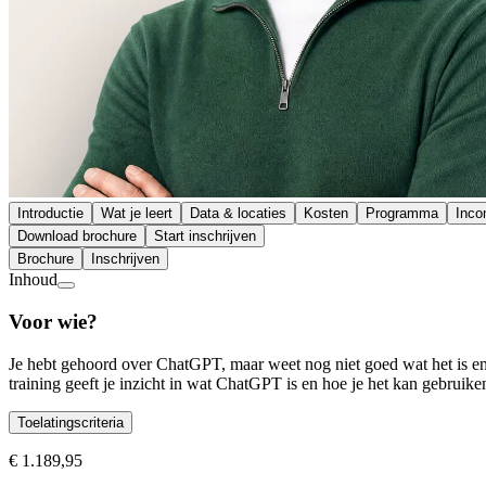
Introductie
Wat je leert
Data & locaties
Kosten
Programma
Inc
Download brochure
Start inschrijven
Brochure
Inschrijven
Inhoud
Voor wie?
Je hebt gehoord over ChatGPT, maar weet nog niet goed wat het is en w
training geeft je inzicht in wat ChatGPT is en hoe je het kan gebruik
Toelatingscriteria
€ 1.189,95
Toelatingscriteria