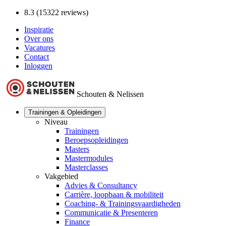
8.3 (15322 reviews)
Inspiratie
Over ons
Vacatures
Contact
Inloggen
Schouten & Nelissen
Trainingen & Opleidingen
Niveau
Trainingen
Beroepsopleidingen
Masters
Mastermodules
Masterclasses
Vakgebied
Advies & Consultancy
Carrière, loopbaan & mobiliteit
Coaching- & Trainingsvaardigheden
Communicatie & Presenteren
Finance