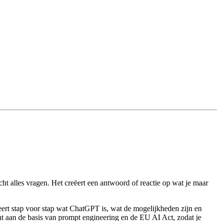
 de betaalde versie van ChatGPT komen in deze training niet aan bod. 
cht alles vragen. Het creëert een antwoord of reactie op wat je maar
leert stap voor stap wat ChatGPT is, wat de mogelijkheden zijn en
t aan de basis van prompt engineering en de EU AI Act, zodat je