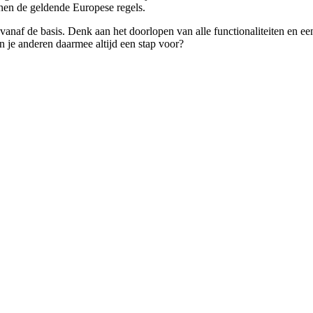
nen de geldende Europese regels.
 vanaf de basis. Denk aan het doorlopen van alle functionaliteiten en ee
n je anderen daarmee altijd een stap voor?
ruiken
wd in de omgang
 prompts formuleren om ChatGPT gericht in te zetten
ebruik van ChatGPT in de praktijk betekent