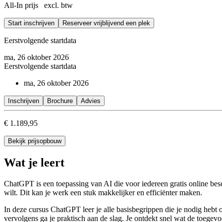
All-In prijs excl. btw
Voor deze training heb je een eigen laptop nodig die kan verbinden 
Start inschrijven
Reserveer vrijblijvend een plek
In deze training werken we met de gratis versie van ChatGPT en verke
Eerstvolgende startdata
ma, 26 oktober 2026
Eerstvolgende startdata
ma, 26 oktober 2026
Inschrijven
Brochure
Advies
€ 1.189,95
Bekijk prijsopbouw
Wat je leert
ChatGPT is een toepassing van AI die voor iedereen gratis online besc
wilt. Dit kan je werk een stuk makkelijker en efficiënter maken.
In deze cursus ChatGPT leer je alle basisbegrippen die je nodig hebt 
vervolgens ga je praktisch aan de slag. Je ontdekt snel wat de toeg