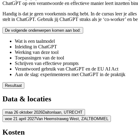
ChatGPT op een verantwoorde en effectieve manier leert inzetten bin
Handig is dat je geen voorkennis nodig hebt. In de cursus leer je alles
stelt in ChatGPT. Gebruik jij ChatGPT straks als je ‘co-worker’ en be
De volgende onderwerpen komen aan bod:
Wat is een taalmodel
Inleiding in ChatGPT
Werking van deze tool
Toepassingen van de tool
Schrijven van effectieve prompts
Verantwoord gebruik van ChatGPT en de EU AI Act
Aan de slag: experimenteren met ChatGPT in de praktijk
Resultaat
Je begrijpt de basiswerking van deze AI-tool
Data & locaties
Je kent de mogelijkheden en weet waarvoor je de tool kunt geb
Je weet hoe je ChatGPT kunt toepassen en bent ermee vertrou
Je begrijpt de basis van prompt engineering en kunt effectieve
maa 26 oktober 2026
Daltonlaan,
UTRECHT
Je bent je bewust van de EU AI Act en weet wat verantwoord g
woe 21 april 2027
Van Heemstraweg West,
ZALTBOMMEL
Adres
Adres
Kosten
BCN Utrecht (Daltonlaan)
Daltonlaan
3584 BJ UTRECHT