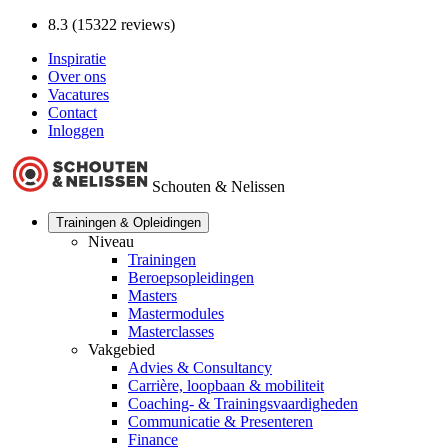
8.3 (15322 reviews)
Inspiratie
Over ons
Vacatures
Contact
Inloggen
Schouten & Nelissen
Trainingen & Opleidingen
Niveau
Trainingen
Beroepsopleidingen
Masters
Mastermodules
Masterclasses
Vakgebied
Advies & Consultancy
Carrière, loopbaan & mobiliteit
Coaching- & Trainingsvaardigheden
Communicatie & Presenteren
Finance