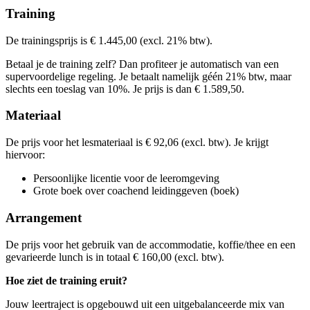
Kies deze startdatum
Bekijk prijsopbouw
Training
Lesdagen
Kies deze startdatum
Bekijk prijsopbouw
Lesdagen
Kies deze startdatum
din
15-09-2026
9:30 - 16:30
De trainingsprijs is € 1.445,00 (excl. 21% btw).
Lesdagen
din
06-10-2026
9:30 - 16:30
maa
16-11-2026
9:30 - 16:30
Lesdagen
maa
07-12-2026
9:30 - 16:30
Betaal je de training zelf? Dan profiteer je automatisch van een
don
26-11-2026
9:30 - 16:30
supervoordelige regeling. Je betaalt namelijk géén 21% btw, maar
don
17-12-2026
9:30 - 16:30
don
11-02-2027
9:30 - 16:30
slechts een toeslag van 10%. Je prijs is dan € 1.589,50.
don
04-03-2027
9:30 - 16:30
Materiaal
De prijs voor het lesmateriaal is € 92,06 (excl. btw). Je krijgt
hiervoor:
Persoonlijke licentie voor de leeromgeving
Grote boek over coachend leidinggeven (boek)
Arrangement
De prijs voor het gebruik van de accommodatie, koffie/thee en een
gevarieerde lunch is in totaal € 160,00 (excl. btw).
Hoe ziet de training eruit?
Jouw leertraject is opgebouwd uit een uitgebalanceerde mix van