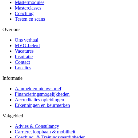
Mastermodules
Masterclasses
Coaching
Testen en scans
Over ons
Ons verhaal
MVO-beleid
Vacatures
Inspiratie
Contact
Locaties
Informatie
Aanmelden nieuwsbrief
Financieringsmogelijkheden
Accreditaties opleidingen
Erkenningen en keurmerken
Vakgebied
Advies & Consultancy
Carrière, loopbaan & mobiliteit
Coaching- & Trainingsvaardigheden