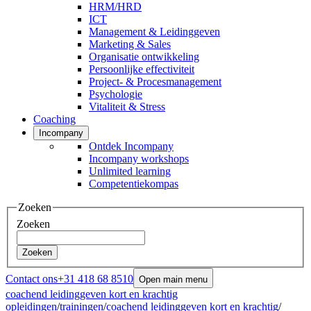
HRM/HRD
ICT
Management & Leidinggeven
Marketing & Sales
Organisatie ontwikkeling
Persoonlijke effectiviteit
Project- & Procesmanagement
Psychologie
Vitaliteit & Stress
Coaching
Incompany
Ontdek Incompany
Incompany workshops
Unlimited learning
Competentiekompas
Zoeken
Zoeken
Zoeken
Contact ons
+31 418 68 8510
Open main menu
coachend leidinggeven kort en krachtig
opleidingen
/
trainingen
/
coachend leidinggeven kort en krachtig
/