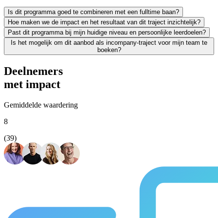
Is dit programma goed te combineren met een fulltime baan?
Hoe maken we de impact en het resultaat van dit traject inzichtelijk?
Zeker. We leiden uitsluitend werkende professionals op en weten als g
Past dit programma bij mijn huidige niveau en persoonlijke leerdoelen?
Leren moet leiden tot merkbaar resultaat; voor jezelf én voor je org
Is het mogelijk om dit aanbod als incompany-traject voor mijn team te
We vinden het essentieel dat je een traject kiest dat écht bij je past
boeken?
Absoluut. Vrijwel al onze trainingen en opleidingen kunnen we incomp
Deelnemers
met impact
Gemiddelde waardering
8
(39)