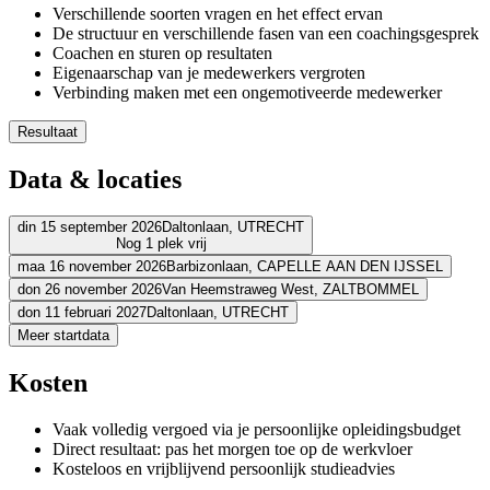
Verschillende soorten vragen en het effect ervan
De structuur en verschillende fasen van een coachingsgesprek
Coachen en sturen op resultaten
Eigenaarschap van je medewerkers vergroten
Verbinding maken met een ongemotiveerde medewerker
Resultaat
Je kunt je medewerkers coachen en hen ondersteunen bij hun o
Data & locaties
Je weet een coachende houding aan te nemen in je gesprekken
Je brengt structuur aan in je coachingsgesprekken
Je motiveert je medewerkers door actief luisteren en de juiste vr
din 15 september 2026
Daltonlaan,
UTRECHT
Nog 1 plek vrij
Je weet in een lastig gesprek weer de verbinding te leggen
Je stimuleert eigenaarschap en eigen verantwoordelijkheid van
maa 16 november 2026
Barbizonlaan,
CAPELLE AAN DEN IJSSEL
Adres
Je weet coachingsgesprekken te koppelen aan resultaten
don 26 november 2026
Van Heemstraweg West,
ZALTBOMMEL
Adres
don 11 februari 2027
Daltonlaan,
UTRECHT
BCN Utrecht (Daltonlaan)
Daltonlaan
3584 BJ UTRECHT
Adres
Meer startdata
Bekijk route
BCN Rotterdam
Barbizonlaan
2908 MB CAPELLE AAN DEN IJSS
Adres
Bekijk route
Schouten & Nelissen
Van Heemstraweg West
5301 PA ZALTBOMM
Prijs
Kosten
Bekijk route
BCN Utrecht (Daltonlaan)
Daltonlaan
3584 BJ UTRECHT
Prijs
Bekijk route
€ 1.697,06
Prijs
Vaak volledig vergoed via je persoonlijke opleidingsbudget
€ 1.697,06
Prijs
Direct resultaat: pas het morgen toe op de werkvloer
Bekijk prijsopbouw
€ 1.697,06
Kosteloos en vrijblijvend persoonlijk studieadvies
Kies deze startdatum
Bekijk prijsopbouw
€ 1.697,06