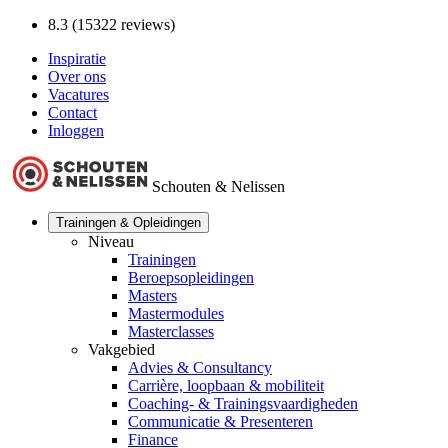
8.3 (15322 reviews)
Inspiratie
Over ons
Vacatures
Contact
Inloggen
Schouten & Nelissen
Trainingen & Opleidingen
Niveau
Trainingen
Beroepsopleidingen
Masters
Mastermodules
Masterclasses
Vakgebied
Advies & Consultancy
Carrière, loopbaan & mobiliteit
Coaching- & Trainingsvaardigheden
Communicatie & Presenteren
Finance