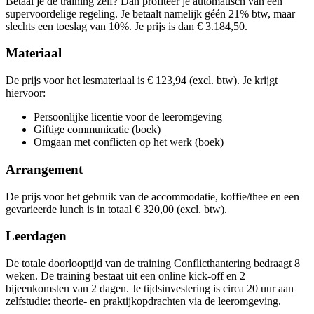
Betaal je de training zelf? Dan profiteer je automatisch van een
don
19-11-2026
9:30 - 16:30
Lesdagen
supervoordelige regeling. Je betaalt namelijk géén 21% btw, maar
vri
20-11-2026
9:30 - 16:30
woe
03-02-2027
9:30 - 16:30
slechts een toeslag van 10%. Je prijs is dan € 3.184,50.
don
10-12-2026
9:30 - 16:30
don
04-02-2027
9:30 - 16:30
din
25-05-2027
9:30 - 16:30
vri
11-12-2026
9:30 - 16:30
woe
03-03-2027
9:30 - 16:30
woe
26-05-2027
9:30 - 16:30
Materiaal
don
04-03-2027
9:30 - 16:30
din
15-06-2027
9:30 - 16:30
woe
16-06-2027
9:30 - 16:30
De prijs voor het lesmateriaal is € 123,94 (excl. btw). Je krijgt
hiervoor:
Persoonlijke licentie voor de leeromgeving
Giftige communicatie (boek)
Omgaan met conflicten op het werk (boek)
Arrangement
De prijs voor het gebruik van de accommodatie, koffie/thee en een
gevarieerde lunch is in totaal € 320,00 (excl. btw).
Leerdagen
De totale doorlooptijd van de training Conflicthantering bedraagt 8
weken. De training bestaat uit een online kick-off en 2
bijeenkomsten van 2 dagen. Je tijdsinvestering is circa 20 uur aan
zelfstudie: theorie- en praktijkopdrachten via de leeromgeving.