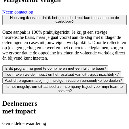
Neem contact op
Hoe zorg ik ervoor dat ik het geleerde direct kan toepassen op de
werkvloer?
Onze aanpak is 100% praktijkgericht. Je krijgt een stevige
theoretische basis, maar je gaat vooral aan de slag met uitdagende
oefeningen en cases uit jouw eigen werkpraktijk. Door te reflecteren
op je eigen gedrag en te werken met concrete actieplannen, zorgen
we ervoor dat je de opgedane inzichten de volgende werkdag direct
én blijvend kunt inzetten.
Is dit programma goed te combineren met een fulltime baan?
Hoe maken we de impact en het resultaat van dit traject inzichtelijk?
Zeker. We leiden uitsluitend werkende professionals op en weten als g
Past dit programma bij mijn huidige niveau en persoonlijke leerdoelen?
Leren moet leiden tot merkbaar resultaat; voor jezelf én voor je org
Is het mogelijk om dit aanbod als incompany-traject voor mijn team te
We vinden het essentieel dat je een traject kiest dat écht bij je past
boeken?
Absoluut. Vrijwel al onze trainingen en opleidingen kunnen we incomp
Deelnemers
met impact
Gemiddelde waardering