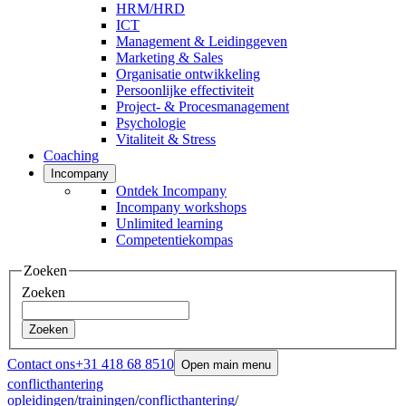
HRM/HRD
ICT
Management & Leidinggeven
Marketing & Sales
Organisatie ontwikkeling
Persoonlijke effectiviteit
Project- & Procesmanagement
Psychologie
Vitaliteit & Stress
Coaching
Incompany
Ontdek Incompany
Incompany workshops
Unlimited learning
Competentiekompas
Zoeken
Zoeken
Zoeken
Contact ons
+31 418 68 8510
Open main menu
conflicthantering
opleidingen
/
trainingen
/
conflicthantering
/