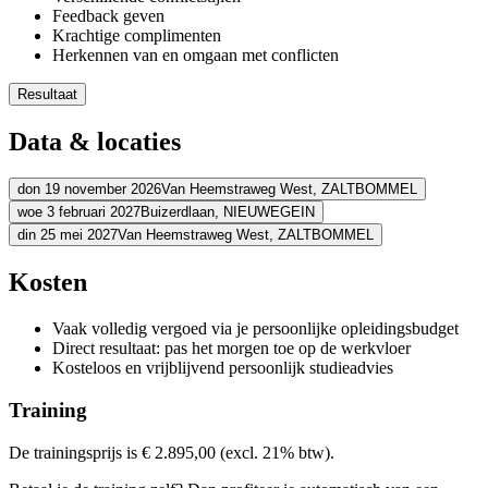
Feedback geven
Krachtige complimenten
Herkennen van en omgaan met conflicten
Resultaat
Je kent jouw gedrag en persoonlijke stijl bij conflicthantering
Data & locaties
Je kunt rationeler afwegen hoe jij handelt
Je hebt een positieve kijk op conflicten en herkent de kansen e
Je kunt conflicten effectief hanteren en bespreekbaar maken
don 19 november 2026
Van Heemstraweg West,
ZALTBOMMEL
Je stuurt conflicten bewuster in de gewenste richting
woe 3 februari 2027
Buizerdlaan,
NIEUWEGEIN
Adres
din 25 mei 2027
Van Heemstraweg West,
ZALTBOMMEL
Adres
Schouten & Nelissen
Van Heemstraweg West
5301 PA ZALTBOMM
Adres
Kosten
Bekijk route
Fletcher Hotel-Restaurant Nieuwegein-Utrecht
Buizerdlaan
3435 SB
Bekijk route
Schouten & Nelissen
Van Heemstraweg West
5301 PA ZALTBOMM
Prijs
Vaak volledig vergoed via je persoonlijke opleidingsbudget
Bekijk route
Prijs
Direct resultaat: pas het morgen toe op de werkvloer
€ 3.338,94
Prijs
Kosteloos en vrijblijvend persoonlijk studieadvies
€ 3.338,94
Bekijk prijsopbouw
€ 3.338,94
Training
Kies deze startdatum
Bekijk prijsopbouw
Kies deze startdatum
Bekijk prijsopbouw
De trainingsprijs is € 2.895,00 (excl. 21% btw).
Lesdagen
Kies deze startdatum
Lesdagen