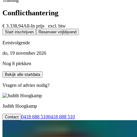
Training
Conflicthantering
€ 3.338,94
All-In prijs excl. btw
Start inschrijven
Reserveer vrijblijvend
Eerstvolgende
do, 19 november 2026
Nog 8 plekken
Bekijk alle startdata
Vragen of advies nodig?
Judith Hoogkamp
0418 688 510
0418 688 510
Contact