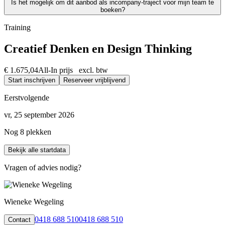
Is het mogelijk om dit aanbod als incompany-traject voor mijn team te
We vinden het essentieel dat je een traject kiest dat écht bij je past
boeken?
Absoluut. Vrijwel al onze trainingen en opleidingen kunnen we incomp
Training
Creatief Denken en Design Thinking
€ 1.675,04
All-In prijs excl. btw
Start inschrijven
Reserveer vrijblijvend
Eerstvolgende
vr, 25 september 2026
Nog 8 plekken
Bekijk alle startdata
Vragen of advies nodig?
Wieneke Wegeling
0418 688 510
0418 688 510
Contact