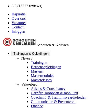
8.3 (15322 reviews)
Inspiratie
Over ons
Vacatures
Contact
Inloggen
Schouten & Nelissen
Trainingen & Opleidingen
Niveau
Trainingen
Beroepsopleidingen
Masters
Mastermodules
Masterclasses
Vakgebied
Advies & Consultancy
Carrière, loopbaan & mobiliteit
Coaching- & Trainingsvaardigheden
Communicatie & Presenteren
Finance