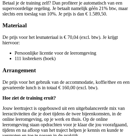
Betaal je de training zelf? Dan profiteer je automatisch van een
vri
25-09-2026
9:30 - 16:30
Lesdagen
supervoordelige regeling. Je betaalt namelijk géén 21% btw, maar
vri
09-10-2026
9:30 - 16:30
woe
02-12-2026
9:30 - 16:30
slechts een toeslag van 10%. Je prijs is dan € 1.589,50.
woe
16-12-2026
9:30 - 16:30
don
11-03-2027
9:30 - 16:30
don
25-03-2027
9:30 - 16:30
Materiaal
De prijs voor het lesmateriaal is € 70,04 (excl. btw). Je krijgt
hiervoor:
Persoonlijke licentie voor de leeromgeving
111 losbrekers (boek)
Arrangement
De prijs voor het gebruik van de accommodatie, koffie/thee en een
gevarieerde lunch is in totaal € 160,00 (excl. btw).
Hoe ziet de training eruit?
Jouw leertraject is opgebouwd uit een uitgebalanceerde mix van
leeractiviteiten die je doet tijdens de twee bijeenkomsten, in de
online leeromgeving, op je werk en thuis. Op de online
leeromgeving staan opdrachten voor je klaar die jou voorafgaand,
tijdens en na afloop van het traject helpen je kennis en kunde te
vergroten en toe te passen in de praktijk.