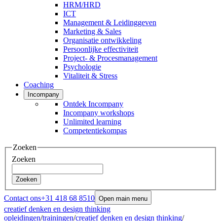
HRM/HRD
ICT
Management & Leidinggeven
Marketing & Sales
Organisatie ontwikkeling
Persoonlijke effectiviteit
Project- & Procesmanagement
Psychologie
Vitaliteit & Stress
Coaching
Incompany
Ontdek Incompany
Incompany workshops
Unlimited learning
Competentiekompas
Zoeken
Zoeken
Zoeken
Contact ons
+31 418 68 8510
Open main menu
creatief denken en design thinking
opleidingen
/
trainingen
/
creatief denken en design thinking
/