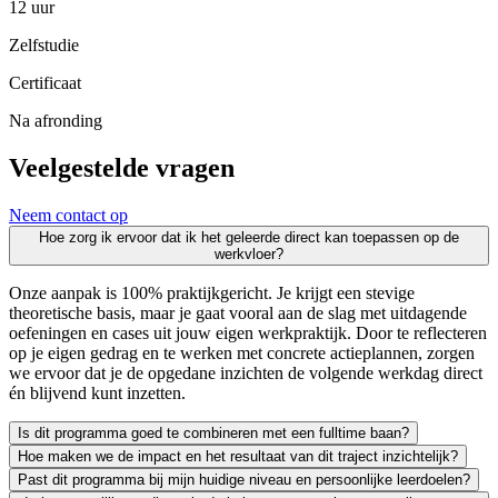
12 uur
Zelfstudie
Certificaat
Na afronding
Veelgestelde vragen
Neem contact op
Hoe zorg ik ervoor dat ik het geleerde direct kan toepassen op de
werkvloer?
Onze aanpak is 100% praktijkgericht. Je krijgt een stevige
theoretische basis, maar je gaat vooral aan de slag met uitdagende
oefeningen en cases uit jouw eigen werkpraktijk. Door te reflecteren
op je eigen gedrag en te werken met concrete actieplannen, zorgen
we ervoor dat je de opgedane inzichten de volgende werkdag direct
én blijvend kunt inzetten.
Is dit programma goed te combineren met een fulltime baan?
Hoe maken we de impact en het resultaat van dit traject inzichtelijk?
Zeker. We leiden uitsluitend werkende professionals op en weten als g
Past dit programma bij mijn huidige niveau en persoonlijke leerdoelen?
Leren moet leiden tot merkbaar resultaat; voor jezelf én voor je org