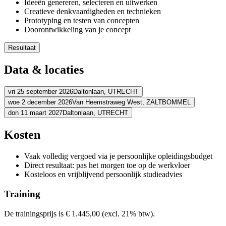
Ideeën genereren, selecteren en uitwerken
Creatieve denkvaardigheden en technieken
Prototyping en testen van concepten
Doorontwikkeling van je concept
Resultaat
Je stelt de juiste vragen om tot passende oplossingen te komen
Data & locaties
Je ontwikkelt een creatieve en innovatieve mindset
Je past Design Thinking toe om complexe innovatievraagstukke
Je beschikt over creatieve denktechnieken om tot nieuwe ideeë
vri 25 september 2026
Daltonlaan,
UTRECHT
Je experimenteert met prototypes en komt tot conclusies
woe 2 december 2026
Van Heemstraweg West,
ZALTBOMMEL
Adres
Je zet Design Thinking in voor innovatie binnen jouw organisat
don 11 maart 2027
Daltonlaan,
UTRECHT
Adres
BCN Utrecht (Daltonlaan)
Daltonlaan
3584 BJ UTRECHT
Adres
Kosten
Bekijk route
Schouten & Nelissen
Van Heemstraweg West
5301 PA ZALTBOMM
Bekijk route
BCN Utrecht (Daltonlaan)
Daltonlaan
3584 BJ UTRECHT
Prijs
Vaak volledig vergoed via je persoonlijke opleidingsbudget
Bekijk route
Prijs
Direct resultaat: pas het morgen toe op de werkvloer
€ 1.675,04
Prijs
Kosteloos en vrijblijvend persoonlijk studieadvies
€ 1.675,04
Bekijk prijsopbouw
€ 1.675,04
Training
Kies deze startdatum
Bekijk prijsopbouw
Kies deze startdatum
Bekijk prijsopbouw
De trainingsprijs is € 1.445,00 (excl. 21% btw).
Lesdagen
Kies deze startdatum
Lesdagen