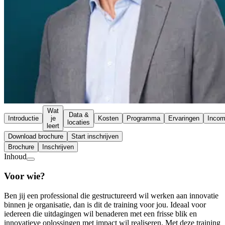
Wat
Data &
Introductie
je
Kosten
Programma
Ervaringen
Inco
locaties
leert
Download brochure
Start inschrijven
Brochure
Inschrijven
Inhoud
Voor wie?
Ben jij een professional die gestructureerd wil werken aan innovatie
binnen je organisatie, dan is dit de training voor jou. Ideaal voor
iedereen die uitdagingen wil benaderen met een frisse blik en
innovatieve oplossingen met impact wil realiseren. Met deze training