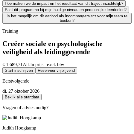
Hoe maken we de impact en het resultaat van dit traject inzichtelijk?
Zeker. We leiden uitsluitend werkende professionals op en weten als g
Past dit programma bij mijn huidige niveau en persoonlijke leerdoelen?
Leren moet leiden tot merkbaar resultaat; voor jezelf én voor je org
Is het mogelijk om dit aanbod als incompany-traject voor mijn team te
We vinden het essentieel dat je een traject kiest dat écht bij je past
boeken?
Absoluut. Vrijwel al onze trainingen en opleidingen kunnen we incomp
Training
Creëer sociale en psychologische
veiligheid als leidinggevende
€ 1.689,71
All-In prijs excl. btw
Start inschrijven
Reserveer vrijblijvend
Eerstvolgende
di, 27 oktober 2026
Bekijk alle startdata
Vragen of advies nodig?
Judith Hoogkamp