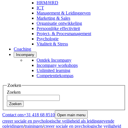
HRM/HRD
ICT
Management & Leidinggeven
Marketing & Sales
Organisatie ontwikkeling
Persoonlijke effectiviteit
Project- & Procesmanagement
Psychologie
Vitaliteit & Stress
Coaching
Incompany
Ontdek Incompany
Incompany workshops
Unlimited learning
Competentiekompas
Zoeken
Zoeken
Zoeken
Contact ons
+31 418 68 8510
Open main menu
creeer sociale en psychologische veiligheid als leidinggevende
opleidingen
/
trainingen
/
creeer sociale en psychologische veiligheid