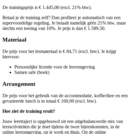
Kies deze startdatum
Bekijk prijsopbouw
De trainingsprijs is € 1.445,00 (excl. 21% btw).
Kies deze startdatum
Lesdagen
Betaal je de training zelf? Dan profiteer je automatisch van een
Lesdagen
supervoordelige regeling. Je betaalt namelijk géén 21% btw, maar
din
27-10-2026
9:30 - 16:30
slechts een toeslag van 10%. Je prijs is dan € 1.589,50.
din
17-11-2026
9:30 - 16:30
vri
12-03-2027
9:30 - 16:30
vri
02-04-2027
9:30 - 16:30
Materiaal
De prijs voor het lesmateriaal is € 84,71 (excl. btw). Je krijgt
hiervoor:
Persoonlijke licentie voor de leeromgeving
Samen safe (boek)
Arrangement
De prijs voor het gebruik van de accommodatie, koffie/thee en een
gevarieerde lunch is in totaal € 160,00 (excl. btw).
Hoe ziet de training eruit?
Jouw leertraject is opgebouwd uit een uitgebalanceerde mix van
leeractiviteiten die je doet tijdens de twee bijeenkomsten, in de
online leeromgeving, op je werk en thuis. Op de online