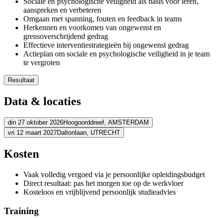
Sociale en psychologische veiligheid als basis voor leren,
aanspreken en verbeteren
Omgaan met spanning, fouten en feedback in teams
Herkennen en voorkomen van ongewenst en
grensoverschrijdend gedrag
Effectieve interventiestrategieën bij ongewenst gedrag
Actieplan om sociale en psychologische veiligheid in je team
te vergroten
Resultaat
Je weet wat ethisch en voorbeeldstellend leiderschap inhoudt
Data & locaties
Je creëert de voorwaarden waarin medewerkers zich durven uit
Je kunt spanning en lastige situaties in je team constructief bege
Je weet hoe je passende interventies inzet bij ongewenst gedrag
din 27 oktober 2026
Hoogoorddreef,
AMSTERDAM
Je bouwt aan een inclusieve, open en respectvolle teamcultuur
vri 12 maart 2027
Daltonlaan,
UTRECHT
Adres
Adres
Kosten
BCN Amsterdam Arena
Hoogoorddreef
1101 BA AMSTERDAM
Bekijk route
BCN Utrecht (Daltonlaan)
Daltonlaan
3584 BJ UTRECHT
Vaak volledig vergoed via je persoonlijke opleidingsbudget
Bekijk route
Prijs
Direct resultaat: pas het morgen toe op de werkvloer
Prijs
Kosteloos en vrijblijvend persoonlijk studieadvies
€ 1.689,71
€ 1.689,71
Training
Bekijk prijsopbouw