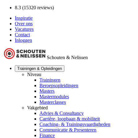
8.3 (15320 reviews)
Inspiratie
Over ons
Vacatures
Contact
Inloggen
Schouten & Nelissen
Trainingen & Opleidingen
Niveau
Trainingen
Beroepsopleidingen
Masters
Mastermodules
Masterclasses
Vakgebied
Advies & Consultancy
Carrière, loopbaan & mobiliteit
Coaching- & Trainingsvaardigheden
Communicatie & Presenteren
Finance