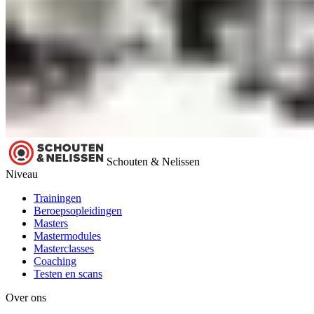
Schouten & Nelissen
Niveau
Trainingen
Beroepsopleidingen
Masters
Mastermodules
Masterclasses
Coaching
Testen en scans
Over ons