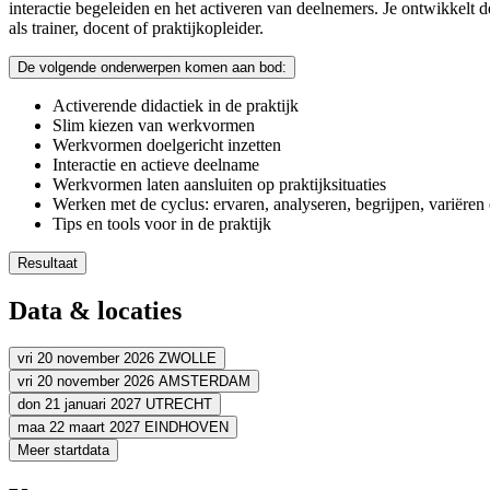
interactie begeleiden en het activeren van deelnemers. Je ontwikkelt d
als trainer, docent of praktijkopleider.
De volgende onderwerpen komen aan bod:
Activerende didactiek in de praktijk
Slim kiezen van werkvormen
Werkvormen doelgericht inzetten
Interactie en actieve deelname
Werkvormen laten aansluiten op praktijksituaties
Werken met de cyclus: ervaren, analyseren, begrijpen, variëren
Tips en tools voor in de praktijk
Resultaat
Je kiest activerende werkvormen passend bij het leerdoel van 
Data & locaties
Je begrijpt wat een werkvorm activerend en effectief maakt
Je past werkvormen aan op verschillende praktijksituaties
Je stimuleert interactie en actieve deelname
vri 20 november 2026
ZWOLLE
Je gebruikt concrete tools die je direct kunt inzetten
vri 20 november 2026
AMSTERDAM
Adres
don 21 januari 2027
UTRECHT
Adres
maa 22 maart 2027
EINDHOVEN
Volgt zo spoedig mogelijk
ZWOLLE
Adres
Meer startdata
Bekijk route
Volgt zo spoedig mogelijk
AMSTERDAM
Adres
Bekijk route
Volgt zo spoedig mogelijk
UTRECHT
Prijs