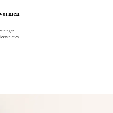
rkvormen
trainingen
leersituaties