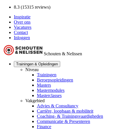
8.3 (15315 reviews)
Inspiratie
Over ons
Vacatures
Contact
Inloggen
Schouten & Nelissen
Trainingen & Opleidingen
Niveau
Trainingen
Beroepsopleidingen
Masters
Mastermodules
Masterclasses
Vakgebied
Advies & Consultancy
Carrière, loopbaan & mobiliteit
Coaching- & Trainingsvaardigheden
Communicatie & Presenteren
Finance