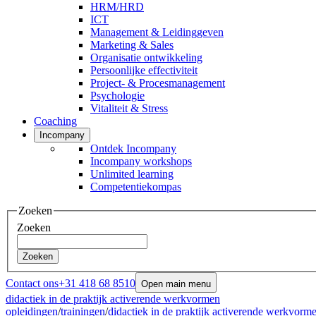
HRM/HRD
ICT
Management & Leidinggeven
Marketing & Sales
Organisatie ontwikkeling
Persoonlijke effectiviteit
Project- & Procesmanagement
Psychologie
Vitaliteit & Stress
Coaching
Incompany
Ontdek Incompany
Incompany workshops
Unlimited learning
Competentiekompas
Zoeken
Zoeken
Zoeken
Contact ons
+31 418 68 8510
Open main menu
didactiek in de praktijk activerende werkvormen
opleidingen
/
trainingen
/
didactiek in de praktijk activerende werkvorm