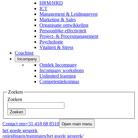
HRM/HRD
ICT
Management & Leidinggeven
Marketing & Sales
Organisatie ontwikkeling
Persoonlijke effectiviteit
Project- & Procesmanagement
Psychologie
Vitaliteit & Stress
Coaching
Incompany
Ontdek Incompany
Incompany workshops
Unlimited learning
Competentiekompas
Zoeken
Zoeken
Zoeken
Contact ons
+31 418 68 8510
Open main menu
het goede gesprek
opleidingen
/
trainingen
/
het goede gesprek
/