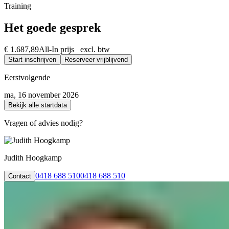
Absoluut. Vrijwel al onze trainingen en opleidingen kunnen we incomp
Training
Het goede gesprek
€ 1.687,89
All-In prijs excl. btw
Start inschrijven
Reserveer vrijblijvend
Eerstvolgende
ma, 16 november 2026
Bekijk alle startdata
Vragen of advies nodig?
Judith Hoogkamp
0418 688 510
0418 688 510
Contact