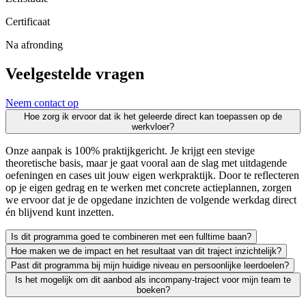
Certificaat
Na afronding
Veelgestelde vragen
Neem contact op
Hoe zorg ik ervoor dat ik het geleerde direct kan toepassen op de
werkvloer?
Onze aanpak is 100% praktijkgericht. Je krijgt een stevige
theoretische basis, maar je gaat vooral aan de slag met uitdagende
oefeningen en cases uit jouw eigen werkpraktijk. Door te reflecteren
op je eigen gedrag en te werken met concrete actieplannen, zorgen
we ervoor dat je de opgedane inzichten de volgende werkdag direct
én blijvend kunt inzetten.
Is dit programma goed te combineren met een fulltime baan?
Hoe maken we de impact en het resultaat van dit traject inzichtelijk?
Zeker. We leiden uitsluitend werkende professionals op en weten als g
Past dit programma bij mijn huidige niveau en persoonlijke leerdoelen?
Leren moet leiden tot merkbaar resultaat; voor jezelf én voor je org
Is het mogelijk om dit aanbod als incompany-traject voor mijn team te
We vinden het essentieel dat je een traject kiest dat écht bij je past
boeken?