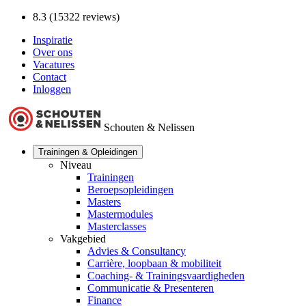
8.3 (15322 reviews)
Inspiratie
Over ons
Vacatures
Contact
Inloggen
Schouten & Nelissen
Trainingen & Opleidingen
Niveau
Trainingen
Beroepsopleidingen
Masters
Mastermodules
Masterclasses
Vakgebied
Advies & Consultancy
Carrière, loopbaan & mobiliteit
Coaching- & Trainingsvaardigheden
Communicatie & Presenteren
Finance