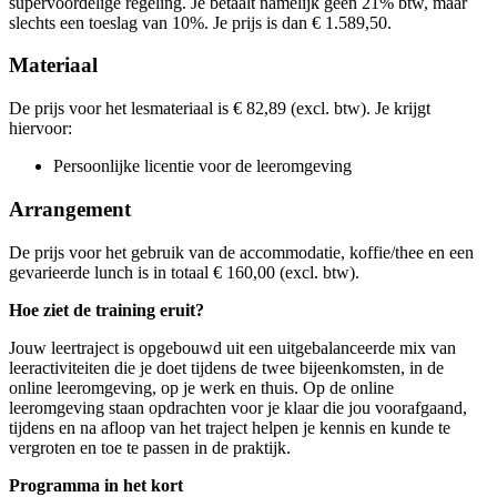
supervoordelige regeling. Je betaalt namelijk géén 21% btw, maar
woe
03-02-2027
9:30 - 16:30
din
09-03-2027
9:30 - 16:30
slechts een toeslag van 10%. Je prijs is dan € 1.589,50.
din
23-03-2027
9:30 - 16:30
Materiaal
De prijs voor het lesmateriaal is € 82,89 (excl. btw). Je krijgt
hiervoor:
Persoonlijke licentie voor de leeromgeving
Arrangement
De prijs voor het gebruik van de accommodatie, koffie/thee en een
gevarieerde lunch is in totaal € 160,00 (excl. btw).
Hoe ziet de training eruit?
Jouw leertraject is opgebouwd uit een uitgebalanceerde mix van
leeractiviteiten die je doet tijdens de twee bijeenkomsten, in de
online leeromgeving, op je werk en thuis. Op de online
leeromgeving staan opdrachten voor je klaar die jou voorafgaand,
tijdens en na afloop van het traject helpen je kennis en kunde te
vergroten en toe te passen in de praktijk.
Programma in het kort