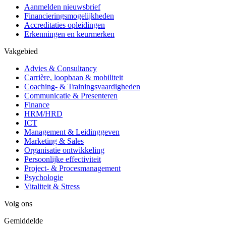
Aanmelden nieuwsbrief
Financieringsmogelijkheden
Accreditaties opleidingen
Erkenningen en keurmerken
Vakgebied
Advies & Consultancy
Carrière, loopbaan & mobiliteit
Coaching- & Trainingsvaardigheden
Communicatie & Presenteren
Finance
HRM/HRD
ICT
Management & Leidinggeven
Marketing & Sales
Organisatie ontwikkeling
Persoonlijke effectiviteit
Project- & Procesmanagement
Psychologie
Vitaliteit & Stress
Volg ons
Gemiddelde