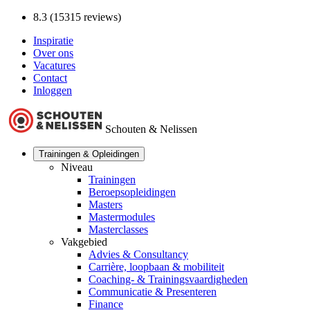
8.3 (15315 reviews)
Inspiratie
Over ons
Vacatures
Contact
Inloggen
Schouten & Nelissen
Trainingen & Opleidingen
Niveau
Trainingen
Beroepsopleidingen
Masters
Mastermodules
Masterclasses
Vakgebied
Advies & Consultancy
Carrière, loopbaan & mobiliteit
Coaching- & Trainingsvaardigheden
Communicatie & Presenteren
Finance