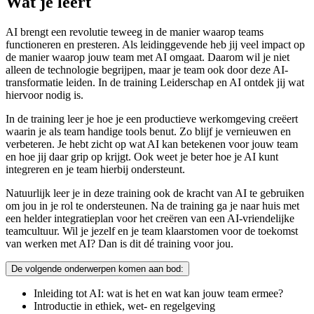
Wat je leert
AI brengt een revolutie teweeg in de manier waarop teams
functioneren en presteren. Als leidinggevende heb jij veel impact op
de manier waarop jouw team met AI omgaat. Daarom wil je niet
alleen de technologie begrijpen, maar je team ook door deze AI-
transformatie leiden. In de training Leiderschap en AI ontdek jij wat
hiervoor nodig is.
In de training leer je hoe je een productieve werkomgeving creëert
waarin je als team handige tools benut. Zo blijf je vernieuwen en
verbeteren. Je hebt zicht op wat AI kan betekenen voor jouw team
en hoe jij daar grip op krijgt. Ook weet je beter hoe je AI kunt
integreren en je team hierbij ondersteunt.
Natuurlijk leer je in deze training ook de kracht van AI te gebruiken
om jou in je rol te ondersteunen. Na de training ga je naar huis met
een helder integratieplan voor het creëren van een AI-vriendelijke
teamcultuur. Wil je jezelf en je team klaarstomen voor de toekomst
van werken met AI? Dan is dit dé training voor jou.
De volgende onderwerpen komen aan bod:
Inleiding tot AI: wat is het en wat kan jouw team ermee?
Introductie in ethiek, wet- en regelgeving