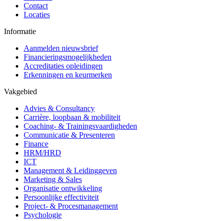
Contact
Locaties
Informatie
Aanmelden nieuwsbrief
Financieringsmogelijkheden
Accreditaties opleidingen
Erkenningen en keurmerken
Vakgebied
Advies & Consultancy
Carrière, loopbaan & mobiliteit
Coaching- & Trainingsvaardigheden
Communicatie & Presenteren
Finance
HRM/HRD
ICT
Management & Leidinggeven
Marketing & Sales
Organisatie ontwikkeling
Persoonlijke effectiviteit
Project- & Procesmanagement
Psychologie