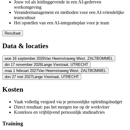
Jouw rol als leidinggevende in een AI-gedreven
werkomgeving
Verandermanagement en methoden voor een AI-vriendelijke
teamcultuur
Het opstellen van een AI-integratieplan voor je team
Resultaat
Je hebt een beeld wat AI binnen jouw team zou kunnen bijdrag
Data & locaties
Je beschikt over de tools om je team te ondersteunen bij het ad
Je bent voorbereid om je team door de veranderingen te leiden
Je hebt een praktisch AI-integratieplan om mee aan de slag te g
woe 16 september 2026
Van Heemstraweg West,
ZALTBOMMEL
din 17 november 2026
Lange Viestraat,
UTRECHT
Adres
maa 1 februari 2027
Van Heemstraweg West,
ZALTBOMMEL
Adres
don 27 mei 2027
Lange Viestraat,
UTRECHT
Schouten & Nelissen
Van Heemstraweg West
5301 PA ZALTBOMM
Adres
Bekijk route
La Vie Meeting Center Utrecht
Lange Viestraat
3511 BK UTRECHT
Adres
Kosten
Bekijk route
Schouten & Nelissen
Van Heemstraweg West
5301 PA ZALTBOMM
Prijs
Bekijk route
La Vie Meeting Center Utrecht
Lange Viestraat
3511 BK UTRECHT
Prijs
Vaak volledig vergoed via je persoonlijke opleidingsbudget
Bekijk route
€ 1.688,80
Prijs
Direct resultaat: pas het morgen toe op de werkvloer
€ 1.688,80
Prijs
Kosteloos en vrijblijvend persoonlijk studieadvies
Bekijk prijsopbouw
€ 1.688,80
Kies deze startdatum
Bekijk prijsopbouw
€ 1.688,80
Training
Kies deze startdatum
Bekijk prijsopbouw
Lesdagen