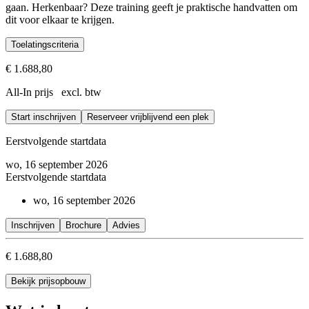
gaan. Herkenbaar? Deze training geeft je praktische handvatten om
dit voor elkaar te krijgen.
Toelatingscriteria
€ 1.688,80
Toelatingscriteria
All-In prijs excl. btw
Om deel te nemen aan deze training, is het belangrijk dat je over een 
Start inschrijven
Reserveer vrijblijvend een plek
Wil je als leidinggevenden een strategisch kader ontwikkelen rond AI
Eerstvolgende startdata
Wil je echt kennismaken met de praktische mogelijkheden van AI, kijk
wo, 16 september 2026
Eerstvolgende startdata
wo, 16 september 2026
Inschrijven
Brochure
Advies
€ 1.688,80
Bekijk prijsopbouw