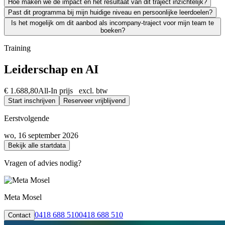
Hoe maken we de impact en het resultaat van dit traject inzichtelijk?
Zeker. We leiden uitsluitend werkende professionals op en weten als g
Past dit programma bij mijn huidige niveau en persoonlijke leerdoelen?
Leren moet leiden tot merkbaar resultaat; voor jezelf én voor je org
Is het mogelijk om dit aanbod als incompany-traject voor mijn team te
We vinden het essentieel dat je een traject kiest dat écht bij je past
boeken?
Absoluut. Vrijwel al onze trainingen en opleidingen kunnen we incomp
Training
Leiderschap en AI
€ 1.688,80
All-In prijs excl. btw
Start inschrijven
Reserveer vrijblijvend
Eerstvolgende
wo, 16 september 2026
Bekijk alle startdata
Vragen of advies nodig?
Meta Mosel
0418 688 510
0418 688 510
Contact