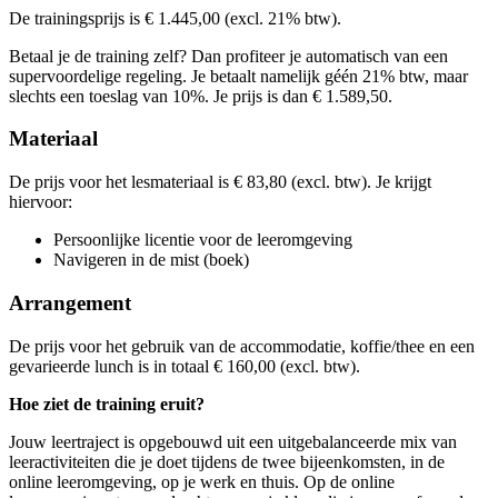
Kies deze startdatum
Bekijk prijsopbouw
De trainingsprijs is € 1.445,00 (excl. 21% btw).
Lesdagen
Kies deze startdatum
Lesdagen
Betaal je de training zelf? Dan profiteer je automatisch van een
din
17-11-2026
9:30 - 16:30
Lesdagen
supervoordelige regeling. Je betaalt namelijk géén 21% btw, maar
din
08-12-2026
9:30 - 16:30
maa
01-02-2027
9:30 - 16:30
slechts een toeslag van 10%. Je prijs is dan € 1.589,50.
maa
01-03-2027
9:30 - 16:30
don
27-05-2027
9:30 - 16:30
don
17-06-2027
9:30 - 16:30
Materiaal
De prijs voor het lesmateriaal is € 83,80 (excl. btw). Je krijgt
hiervoor:
Persoonlijke licentie voor de leeromgeving
Navigeren in de mist (boek)
Arrangement
De prijs voor het gebruik van de accommodatie, koffie/thee en een
gevarieerde lunch is in totaal € 160,00 (excl. btw).
Hoe ziet de training eruit?
Jouw leertraject is opgebouwd uit een uitgebalanceerde mix van
leeractiviteiten die je doet tijdens de twee bijeenkomsten, in de
online leeromgeving, op je werk en thuis. Op de online