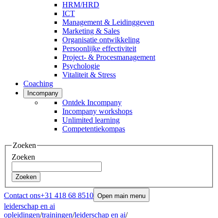
HRM/HRD
ICT
Management & Leidinggeven
Marketing & Sales
Organisatie ontwikkeling
Persoonlijke effectiviteit
Project- & Procesmanagement
Psychologie
Vitaliteit & Stress
Coaching
Incompany
Ontdek Incompany
Incompany workshops
Unlimited learning
Competentiekompas
Zoeken
Zoeken
Zoeken
Contact ons
+31 418 68 8510
Open main menu
leiderschap en ai
opleidingen
/
trainingen
/
leiderschap en ai
/