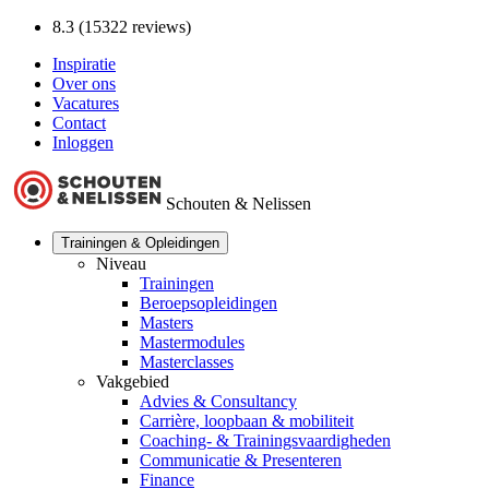
8.3 (15322 reviews)
Inspiratie
Over ons
Vacatures
Contact
Inloggen
Schouten & Nelissen
Trainingen & Opleidingen
Niveau
Trainingen
Beroepsopleidingen
Masters
Mastermodules
Masterclasses
Vakgebied
Advies & Consultancy
Carrière, loopbaan & mobiliteit
Coaching- & Trainingsvaardigheden
Communicatie & Presenteren
Finance