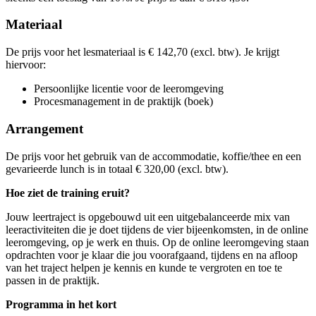
din
06-10-2026
9:30 - 16:30
woe
21-04-2027
9:30 - 16:30
maa
26-10-2026
9:30 - 16:30
don
22-04-2027
9:30 - 16:30
Materiaal
maa
09-11-2026
9:30 - 16:30
woe
12-05-2027
9:30 - 16:30
woe
26-05-2027
9:30 - 16:30
De prijs voor het lesmateriaal is € 142,70 (excl. btw). Je krijgt
hiervoor:
Persoonlijke licentie voor de leeromgeving
Procesmanagement in de praktijk (boek)
Arrangement
De prijs voor het gebruik van de accommodatie, koffie/thee en een
gevarieerde lunch is in totaal € 320,00 (excl. btw).
Hoe ziet de training eruit?
Jouw leertraject is opgebouwd uit een uitgebalanceerde mix van
leeractiviteiten die je doet tijdens de vier bijeenkomsten, in de online
leeromgeving, op je werk en thuis. Op de online leeromgeving staan
opdrachten voor je klaar die jou voorafgaand, tijdens en na afloop
van het traject helpen je kennis en kunde te vergroten en toe te
passen in de praktijk.
Programma in het kort