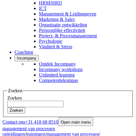
HRM/HRD
ICT
Management & Leidinggeven
Marketing & Sales
Organisatie ontwikkeling
Persoonlijke effectiviteit
Project- & Procesmanagement
Psychologie
Vitaliteit & Stress
Coaching
Incompany
Ontdek Incompany
Incompany workshops
Unlimited learning
Competentiekompas
Zoeken
Zoeken
Zoeken
Contact ons
+31 418 68 8510
Open main menu
management van processen
opleidingen
/
trainingen
/
management van processen
/