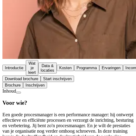
Wat
Data &
Introductie
je
Kosten
Programma
Ervaringen
Inco
locaties
leert
Download brochure
Start inschrijven
Brochure
Inschrijven
Inhoud
Voor wie?
Een goede procesmanager is een performance manager: hij ontwerpt
effectieve en efficiënte processen en verzorgt de inrichting, besturing
en verbetering. Jij bent zo'n procesmanager. En je wilt de prestaties
van je organisatie nog verder omhoog schroeven. In deze training