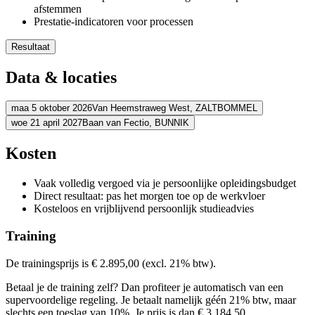
afstemmen
Prestatie-indicatoren voor processen
Resultaat
Je kunt processen ontwerpen en implementeren
Data & locaties
Je richt processen goedkoper, sneller en efficiënter in
Je lost problemen in processen op
Je stemt processen doelmatiger op elkaar af
maa 5 oktober 2026
Van Heemstraweg West,
ZALTBOMMEL
Je bewaakt, analyseert en verbetert het procesontwerp en proce
woe 21 april 2027
Baan van Fectio,
BUNNIK
Adres
Adres
Kosten
Schouten & Nelissen
Van Heemstraweg West
5301 PA ZALTBOMM
Bekijk route
Postillion Hotel &Convention Centre Utrecht-Bunnik
Baan van Fectio
Vaak volledig vergoed via je persoonlijke opleidingsbudget
Bekijk route
Prijs
Direct resultaat: pas het morgen toe op de werkvloer
Prijs
Kosteloos en vrijblijvend persoonlijk studieadvies
€ 3.357,70
€ 3.357,70
Training
Bekijk prijsopbouw
Kies deze startdatum
Bekijk prijsopbouw
De trainingsprijs is € 2.895,00 (excl. 21% btw).
Kies deze startdatum
Lesdagen
Betaal je de training zelf? Dan profiteer je automatisch van een
Lesdagen
supervoordelige regeling. Je betaalt namelijk géén 21% btw, maar
maa
05-10-2026
9:30 - 16:30
slechts een toeslag van 10%. Je prijs is dan € 3.184,50.