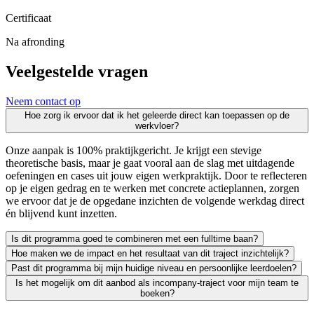
Certificaat
Na afronding
Veelgestelde vragen
Neem contact op
Hoe zorg ik ervoor dat ik het geleerde direct kan toepassen op de
werkvloer?
Onze aanpak is 100% praktijkgericht. Je krijgt een stevige
theoretische basis, maar je gaat vooral aan de slag met uitdagende
oefeningen en cases uit jouw eigen werkpraktijk. Door te reflecteren
op je eigen gedrag en te werken met concrete actieplannen, zorgen
we ervoor dat je de opgedane inzichten de volgende werkdag direct
én blijvend kunt inzetten.
Is dit programma goed te combineren met een fulltime baan?
Hoe maken we de impact en het resultaat van dit traject inzichtelijk?
Zeker. We leiden uitsluitend werkende professionals op en weten als g
Past dit programma bij mijn huidige niveau en persoonlijke leerdoelen?
Leren moet leiden tot merkbaar resultaat; voor jezelf én voor je org
Is het mogelijk om dit aanbod als incompany-traject voor mijn team te
We vinden het essentieel dat je een traject kiest dat écht bij je past
boeken?