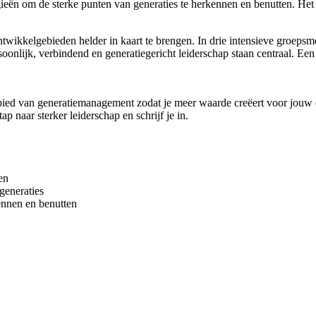
egieën om de sterke punten van generaties te herkennen en benutten. He
 ontwikkelgebieden helder in kaart te brengen. In drie intensieve groep
oonlijk, verbindend en generatiegericht leiderschap staan centraal. Ee
ied van generatiemanagement zodat je meer waarde creëert voor jouw orga
ap naar sterker leiderschap en schrijf je in.
en
eneraties
ennen en benutten
amen te brengen
de generaties
ewaardeerd voelt