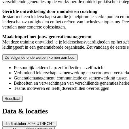
verschillende generaties op de werkvloer. Je ontdekt praktische strat
Gerichte ontwikkeling door modules en coaching
Je start met een leiderschapsscan die je helpt om je sterke punten en
leiderschapsvaardigheden en het creëren van inclusieve topteams. Pers
vertalen naar concrete oplossingen.
Maak impact met jouw generatiemanagement
Met deze training ontwikkel je je leiderschapsvaardigheden op het geb
leidinggeeft in een generatiebrede organisatie. Zet vandaag de eerste st
De volgende onderwerpen komen aan bod:
Persoonlijk leiderschap: zelfreflectie en zelfinzicht
Verbindend leiderschap: samenwerking en vertrouwen versterk
Generatiemanagement: communicatie en samenwerking tussen g
Behoeften en verwachtingen van verschillende generaties herk
Teams motiveren en leeftijdsverschillen overbruggen
Resultaat
Je versterkt jouw zelfinzicht en leiderschapskwaliteiten
Data & locaties
Je leert verbindend leiderschap in te zetten om diverse teams s
Je begrijpt en benut de kenmerken en behoeften van verschillen
Je creëert een inclusieve werkomgeving waarin iedereen zich g
din 6 oktober 2026
UTRECHT