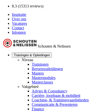
8.3 (15313 reviews)
Inspiratie
Over ons
Vacatures
Contact
Inloggen
Schouten & Nelissen
Trainingen & Opleidingen
Niveau
Trainingen
Beroepsopleidingen
Masters
Mastermodules
Masterclasses
Vakgebied
Advies & Consultancy
Carrière, loopbaan & mobiliteit
Coaching- & Trainingsvaardigheden
Communicatie & Presenteren
Finance