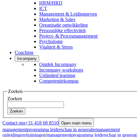
HRM/HRD
ICT
Management & Leidinggeven
Marketing & Sales
Organisatie ontwikkeling
Persoonlijke effectiviteit
Project- & Procesmanagement
Psychologie
Vitaliteit & Stress
Coaching
Incompany
Ontdek Incompany
Incompany workshops
Unlimited learning
Competentiekompas
Zoeken
Zoeken
Zoeken
Contact ons
+31 418 68 8510
Open main menu
managementprogramma leiderschap in generatiemanagement
opleidingen
/
trainingen
/
managementprogramma leiderschap in genera