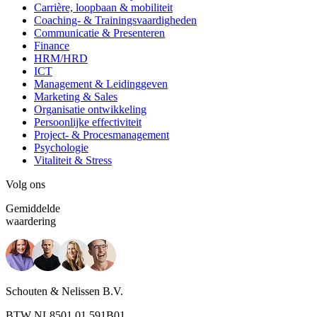
Carrière, loopbaan & mobiliteit
Coaching- & Trainingsvaardigheden
Communicatie & Presenteren
Finance
HRM/HRD
ICT
Management & Leidinggeven
Marketing & Sales
Organisatie ontwikkeling
Persoonlijke effectiviteit
Project- & Procesmanagement
Psychologie
Vitaliteit & Stress
Volg ons
Gemiddelde
waardering
Schouten & Nelissen B.V.
BTW NL8501.01.591B01