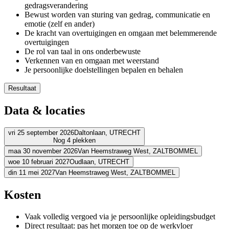
gedragsverandering
Bewust worden van sturing van gedrag, communicatie en
emotie (zelf en ander)
De kracht van overtuigingen en omgaan met belemmerende
overtuigingen
De rol van taal in ons onderbewuste
Verkennen van en omgaan met weerstand
Je persoonlijke doelstellingen bepalen en behalen
Resultaat
Je bent bekend met de basisprincipes van NLP
Data & locaties
Je kunt je gedrag, communicatie en je emoties beter sturen
Je hebt inzicht in de rol van taal in communicatie: taal laat zien 
Je weet hoe je jezelf en de ander kunt motiveren
vri 25 september 2026
Daltonlaan,
UTRECHT
Nog 4 plekken
Je hebt meer inzicht in hoe je jezelf kunt ontwikkelen
Je neemt zelf meer regie over je relaties, je werk en je leven
maa 30 november 2026
Van Heemstraweg West,
ZALTBOMMEL
Adres
Je ervaart meer innerlijke rust, plezier of succes.
woe 10 februari 2027
Oudlaan,
UTRECHT
Adres
din 11 mei 2027
Van Heemstraweg West,
ZALTBOMMEL
BCN Utrecht (Daltonlaan)
Daltonlaan
3584 BJ UTRECHT
Adres
Bekijk route
Schouten & Nelissen
Van Heemstraweg West
5301 PA ZALTBOMM
Adres
Kosten
Bekijk route
Gardens Business Centre Oudlaen
Oudlaan
3515 GA UTRECHT
Prijs
Bekijk route
Schouten & Nelissen
Van Heemstraweg West
5301 PA ZALTBOMM
Prijs
Vaak volledig vergoed via je persoonlijke opleidingsbudget
Bekijk route
€ 1.688,79
Prijs
Direct resultaat: pas het morgen toe op de werkvloer