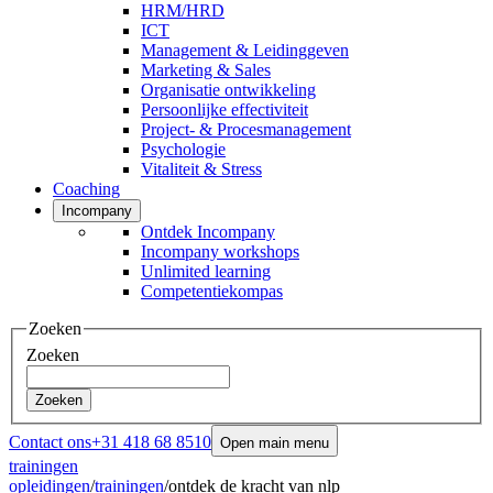
HRM/HRD
ICT
Management & Leidinggeven
Marketing & Sales
Organisatie ontwikkeling
Persoonlijke effectiviteit
Project- & Procesmanagement
Psychologie
Vitaliteit & Stress
Coaching
Incompany
Ontdek Incompany
Incompany workshops
Unlimited learning
Competentiekompas
Zoeken
Zoeken
Zoeken
Contact ons
+31 418 68 8510
Open main menu
trainingen
opleidingen
/
trainingen
/
ontdek de kracht van nlp