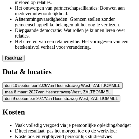
invloed op relaties.
Het ontwerpen van partnerschapsallianties: Bouwen aan
medeverantwoordelijkheid.
Afstemmingsvaardigheden: Grenzen stellen zonder
gemeenschappelijke belangen uit het oog te verliezen.
Diepgaande democratie: Wat rollen je kunnen leren over
relaties.
Het creëren van een relatiemythe: Het vormgeven van een
betekenisvol verhaal voor verandering.
Resultaat
Na het afronden van de ORSC Fundamentals training, zal je klaar zij
Data & locaties
De diepere betekenis achter systemen te ontdekken
De wijsheid en kracht van systemen in te zetten om gemeenscha
don 10 september 2026
Van Heemstraweg-West,
ZALTBOMMEL
Transformatieve verandering te faciliteren in teams, organisaties 
maa 8 maart 2027
Van Heemstraweg-West,
ZALTBOMMEL
Adres
Afstemmingsvaardigheden te gebruiken om conflicten op te los
don 9 september 2027
Van Heemstraweg-West,
ZALTBOMMEL
Cross-referral partnerships te begrijpen
Adres
Competence Training Institute
Van Heemstraweg-West
5301 PA ZA
Adres
Kosten
Bekijk route
Competence Training Institute
Van Heemstraweg-West
5301 PA ZA
Bekijk route
Competence Training Institute
Van Heemstraweg-West
5301 PA ZA
Prijs
Vaak volledig vergoed via je persoonlijke opleidingsbudget
Bekijk route
Prijs
Direct resultaat: pas het morgen toe op de werkvloer
€ 1.195,00
Prijs
Kosteloos en vrijblijvend persoonlijk studieadvies