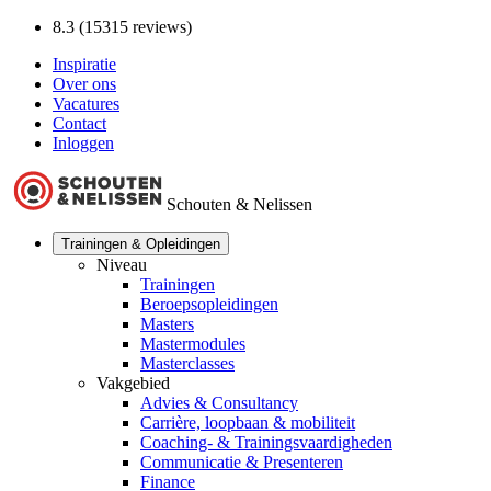
8.3 (15315 reviews)
Inspiratie
Over ons
Vacatures
Contact
Inloggen
Schouten & Nelissen
Trainingen & Opleidingen
Niveau
Trainingen
Beroepsopleidingen
Masters
Mastermodules
Masterclasses
Vakgebied
Advies & Consultancy
Carrière, loopbaan & mobiliteit
Coaching- & Trainingsvaardigheden
Communicatie & Presenteren
Finance