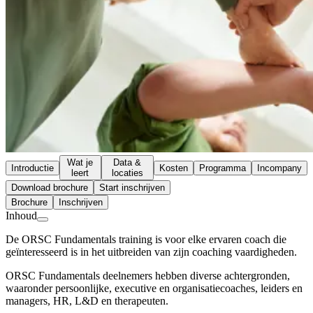
Wat je
Data &
Introductie
Kosten
Programma
Incompany
leert
locaties
Download brochure
Start inschrijven
Brochure
Inschrijven
Inhoud
De ORSC Fundamentals training is voor elke ervaren coach die
geïnteresseerd is in het uitbreiden van zijn coaching vaardigheden.
ORSC Fundamentals deelnemers hebben diverse achtergronden,
waaronder persoonlijke, executive en organisatiecoaches, leiders en
managers, HR, L&D en therapeuten.