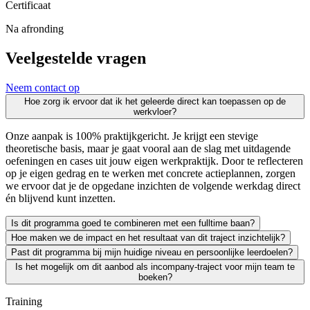
Certificaat
Na afronding
Veelgestelde vragen
Neem contact op
Hoe zorg ik ervoor dat ik het geleerde direct kan toepassen op de
werkvloer?
Onze aanpak is 100% praktijkgericht. Je krijgt een stevige
theoretische basis, maar je gaat vooral aan de slag met uitdagende
oefeningen en cases uit jouw eigen werkpraktijk. Door te reflecteren
op je eigen gedrag en te werken met concrete actieplannen, zorgen
we ervoor dat je de opgedane inzichten de volgende werkdag direct
én blijvend kunt inzetten.
Is dit programma goed te combineren met een fulltime baan?
Hoe maken we de impact en het resultaat van dit traject inzichtelijk?
Zeker. We leiden uitsluitend werkende professionals op en weten als g
Past dit programma bij mijn huidige niveau en persoonlijke leerdoelen?
Leren moet leiden tot merkbaar resultaat; voor jezelf én voor je org
Is het mogelijk om dit aanbod als incompany-traject voor mijn team te
We vinden het essentieel dat je een traject kiest dat écht bij je past
boeken?
Absoluut. Vrijwel al onze trainingen en opleidingen kunnen we incomp
Training