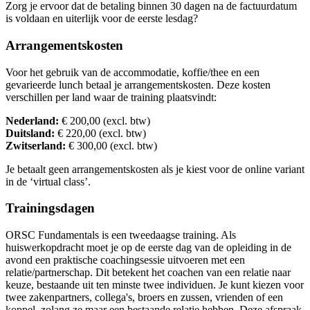
Zorg je ervoor dat de betaling binnen 30 dagen na de factuurdatum
is voldaan en uiterlijk voor de eerste lesdag?
Arrangementskosten
Voor het gebruik van de accommodatie, koffie/thee en een
gevarieerde lunch betaal je arrangementskosten. Deze kosten
verschillen per land waar de training plaatsvindt:
Nederland:
€ 200,00 (excl. btw)
Duitsland:
€ 220,00 (excl. btw)
Zwitserland:
€ 300,00 (excl. btw)
Je betaalt geen arrangementskosten als je kiest voor de online variant
in de ‘virtual class’.
Trainingsdagen
ORSC Fundamentals is een tweedaagse training. Als
huiswerkopdracht moet je op de eerste dag van de opleiding in de
avond een praktische coachingsessie uitvoeren met een
relatie/partnerschap. Dit betekent het coachen van een relatie naar
keuze, bestaande uit ten minste twee individuen. Je kunt kiezen voor
twee zakenpartners, collega's, broers en zussen, vrienden of een
koppel, zolang ze maar een bestaande relatie hebben. Deze afspraak