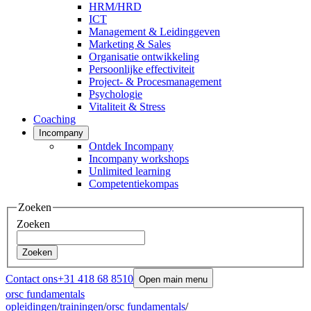
HRM/HRD
ICT
Management & Leidinggeven
Marketing & Sales
Organisatie ontwikkeling
Persoonlijke effectiviteit
Project- & Procesmanagement
Psychologie
Vitaliteit & Stress
Coaching
Incompany
Ontdek Incompany
Incompany workshops
Unlimited learning
Competentiekompas
Zoeken
Zoeken
Zoeken
Contact ons
+31 418 68 8510
Open main menu
orsc fundamentals
opleidingen
/
trainingen
/
orsc fundamentals
/