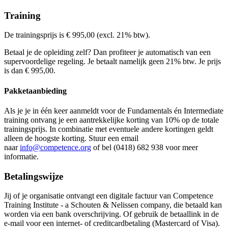
€ 1.195,00
Bekijk prijsopbouw
€ 1.195,00
Training
Kies deze startdatum
Bekijk prijsopbouw
Kies deze startdatum
Bekijk prijsopbouw
De trainingsprijs is € 995,00 (excl. 21% btw).
Lesdagen
Kies deze startdatum
Lesdagen
Betaal je de opleiding zelf? Dan profiteer je automatisch van een
don
10-09-2026
9:30 - 17:30
Lesdagen
supervoordelige regeling. Je betaalt namelijk geen 21% btw. Je prijs
vri
11-09-2026
9:30 - 17:30
maa
08-03-2027
9:30 - 17:30
is dan € 995,00.
din
09-03-2027
9:30 - 17:30
don
09-09-2027
9:30 - 17:30
vri
10-09-2027
9:30 - 17:30
Pakketaanbieding
Als je je in één keer aanmeldt voor de Fundamentals én Intermediate
training ontvang je een aantrekkelijke korting van 10% op de totale
trainingsprijs. In combinatie met eventuele andere kortingen geldt
alleen de hoogste korting. Stuur een email
naar
info@competence.org
of bel (0418) 682 938 voor meer
informatie.
Betalingswijze
Jij of je organisatie ontvangt een digitale factuur van Competence
Training Institute - a Schouten & Nelissen company, die betaald kan
worden via een bank overschrijving. Of gebruik de betaallink in de
e-mail voor een internet- of creditcardbetaling (Mastercard of Visa).