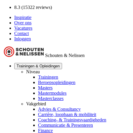
8.3 (15322 reviews)
Inspiratie
Over ons
Vacatures
Contact
Inloggen
Schouten & Nelissen
Trainingen & Opleidingen
Niveau
Trainingen
Beroepsopleidingen
Masters
Mastermodules
Masterclasses
Vakgebied
Advies & Consultancy
Carrière, loopbaan & mobiliteit
Coaching- & Trainingsvaardigheden
Communicatie & Presenteren
Finance