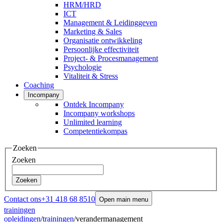
HRM/HRD
ICT
Management & Leidinggeven
Marketing & Sales
Organisatie ontwikkeling
Persoonlijke effectiviteit
Project- & Procesmanagement
Psychologie
Vitaliteit & Stress
Coaching
Incompany
Ontdek Incompany
Incompany workshops
Unlimited learning
Competentiekompas
Zoeken
Zoeken
Zoeken
Contact ons
+31 418 68 8510
Open main menu
trainingen
opleidingen
/
trainingen
/
verandermanagement