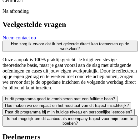
Certificaat
Na afronding
Veelgestelde vragen
Neem contact op
Hoe zorg ik ervoor dat ik het geleerde direct kan toepassen op de
werkvloer?
Onze aanpak is 100% praktijkgericht. Je krijgt een stevige
theoretische basis, maar je gaat vooral aan de slag met uitdagende
oefeningen en cases uit jouw eigen werkpraktijk. Door te reflecteren
op je eigen gedrag en te werken met concrete actieplannen, zorgen
we ervoor dat je de opgedane inzichten de volgende werkdag direct
én blijvend kunt inzetten.
Is dit programma goed te combineren met een fulltime baan?
Hoe maken we de impact en het resultaat van dit traject inzichtelijk?
Zeker. We leiden uitsluitend werkende professionals op en weten als g
Past dit programma bij mijn huidige niveau en persoonlijke leerdoelen?
Leren moet leiden tot merkbaar resultaat; voor jezelf én voor je org
Is het mogelijk om dit aanbod als incompany-traject voor mijn team te
We vinden het essentieel dat je een traject kiest dat écht bij je past
boeken?
Absoluut. Vrijwel al onze trainingen en opleidingen kunnen we incomp
Deelnemers