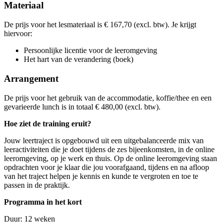
don
26-11-2026
9:30 - 16:30
Materiaal
maa
14-12-2026
9:30 - 16:30
woe
24-03-2027
9:30 - 16:30
woe
07-07-2027
9:30 - 16:30
din
15-12-2026
9:30 - 16:30
din
13-04-2027
9:30 - 16:30
don
08-07-2027
9:30 - 16:30
woe
14-04-2027
9:30 - 16:30
De prijs voor het lesmateriaal is € 167,70 (excl. btw). Je krijgt
woe
08-09-2027
9:30 - 16:30
hiervoor:
don
09-09-2027
9:30 - 16:30
Persoonlijke licentie voor de leeromgeving
Het hart van de verandering (boek)
Arrangement
De prijs voor het gebruik van de accommodatie, koffie/thee en een
gevarieerde lunch is in totaal € 480,00 (excl. btw).
Hoe ziet de training eruit?
Jouw leertraject is opgebouwd uit een uitgebalanceerde mix van
leeractiviteiten die je doet tijdens de zes bijeenkomsten, in de online
leeromgeving, op je werk en thuis. Op de online leeromgeving staan
opdrachten voor je klaar die jou voorafgaand, tijdens en na afloop
van het traject helpen je kennis en kunde te vergroten en toe te
passen in de praktijk.
Programma in het kort
Duur: 12 weken