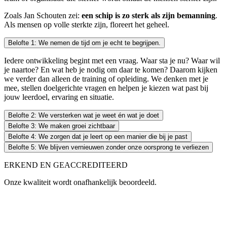
Zoals Jan Schouten zei:
een schip is zo sterk als zijn bemanning
.
Als mensen op volle sterkte zijn, floreert het geheel.
Belofte 1: We nemen de tijd om je echt te begrijpen.
Iedere ontwikkeling begint met een vraag. Waar sta je nu? Waar wil
je naartoe? En wat heb je nodig om daar te komen? Daarom kijken
we verder dan alleen de training of opleiding. We denken met je
mee, stellen doelgerichte vragen en helpen je kiezen wat past bij
jouw leerdoel, ervaring en situatie.
Belofte 2: We versterken wat je weet én wat je doet
Belofte 3: We maken groei zichtbaar
Bij ons leer je niet alleen nieuwe theorie. Je ontdekt vooral hoe je die
Belofte 4: We zorgen dat je leert op een manier die bij je past
Sterker worden voel je vaak zelf als eerste. In meer vertrouwen, beter
Belofte 5: We blijven vernieuwen zonder onze oorsprong te verliezen
Een training werkt pas als die aansluit op jouw praktijk. Daarom helpe
Onze basis is al 45 jaar hetzelfde: mensen sterker maken. Maar de w
ERKEND EN GEACCREDITEERD
Onze kwaliteit wordt onafhankelijk beoordeeld.