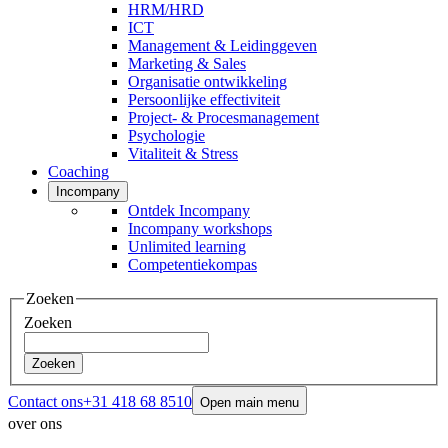
HRM/HRD
ICT
Management & Leidinggeven
Marketing & Sales
Organisatie ontwikkeling
Persoonlijke effectiviteit
Project- & Procesmanagement
Psychologie
Vitaliteit & Stress
Coaching
Incompany
Ontdek Incompany
Incompany workshops
Unlimited learning
Competentiekompas
Zoeken
Zoeken
Zoeken
Contact ons
+31 418 68 8510
Open main menu
over ons