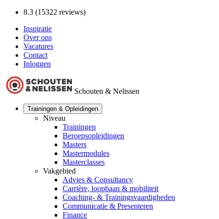
8.3 (15322 reviews)
Inspiratie
Over ons
Vacatures
Contact
Inloggen
Schouten & Nelissen
Trainingen & Opleidingen
Niveau
Trainingen
Beroepsopleidingen
Masters
Mastermodules
Masterclasses
Vakgebied
Advies & Consultancy
Carrière, loopbaan & mobiliteit
Coaching- & Trainingsvaardigheden
Communicatie & Presenteren
Finance