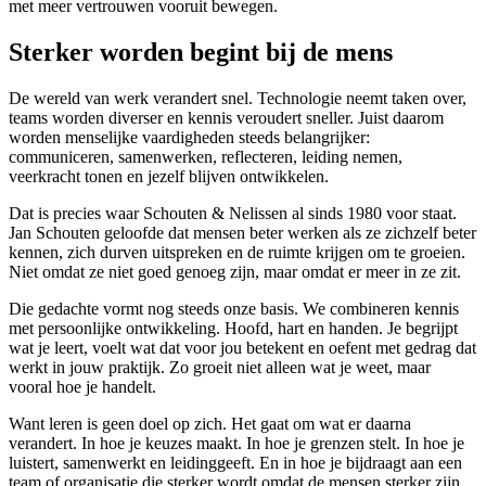
met meer vertrouwen vooruit bewegen.
Sterker worden begint bij de mens
De wereld van werk verandert snel. Technologie neemt taken over,
teams worden diverser en kennis veroudert sneller. Juist daarom
worden menselijke vaardigheden steeds belangrijker:
communiceren, samenwerken, reflecteren, leiding nemen,
veerkracht tonen en jezelf blijven ontwikkelen.
Dat is precies waar Schouten & Nelissen al sinds 1980 voor staat.
Jan Schouten geloofde dat mensen beter werken als ze zichzelf beter
kennen, zich durven uitspreken en de ruimte krijgen om te groeien.
Niet omdat ze niet goed genoeg zijn, maar omdat er meer in ze zit.
Die gedachte vormt nog steeds onze basis. We combineren kennis
met persoonlijke ontwikkeling. Hoofd, hart en handen. Je begrijpt
wat je leert, voelt wat dat voor jou betekent en oefent met gedrag dat
werkt in jouw praktijk. Zo groeit niet alleen wat je weet, maar
vooral hoe je handelt.
Want leren is geen doel op zich. Het gaat om wat er daarna
verandert. In hoe je keuzes maakt. In hoe je grenzen stelt. In hoe je
luistert, samenwerkt en leidinggeeft. En in hoe je bijdraagt aan een
team of organisatie die sterker wordt omdat de mensen sterker zijn.