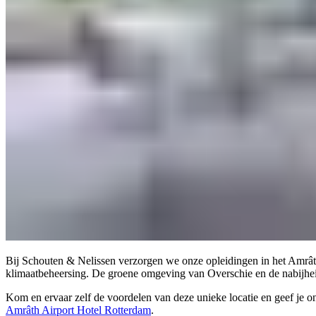
Bij Schouten & Nelissen verzorgen we onze opleidingen in het Amrâth 
klimaatbeheersing. De groene omgeving van Overschie en de nabijhei
Kom en ervaar zelf de voordelen van deze unieke locatie en geef je 
Amrâth Airport Hotel Rotterdam
.