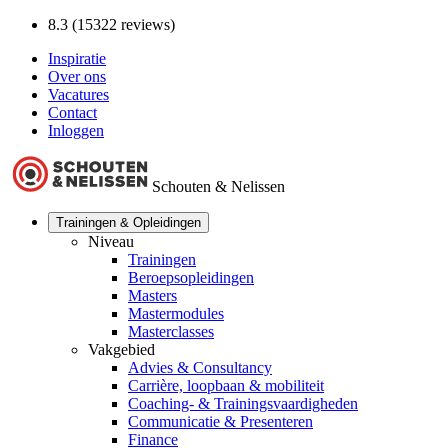
8.3 (15322 reviews)
Inspiratie
Over ons
Vacatures
Contact
Inloggen
Schouten & Nelissen
Trainingen & Opleidingen
Niveau
Trainingen
Beroepsopleidingen
Masters
Mastermodules
Masterclasses
Vakgebied
Advies & Consultancy
Carrière, loopbaan & mobiliteit
Coaching- & Trainingsvaardigheden
Communicatie & Presenteren
Finance