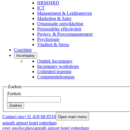
HRM/HRD
ICT
Management & Leidinggeven
Marketing & Sales
Organisatie ontwikkeling
Persoonlijke effectiviteit
Project- & Procesmanagement
Psychologie
Vitaliteit & Stress
Coaching
Incompany
Ontdek Incompany
Incompany workshops
Unlimited learning
Competentiekompas
Zoeken
Zoeken
Zoeken
Contact ons
+31 418 68 8510
Open main menu
amrath airport hotel rotterdam
over ons
/
locaties
/
amrath airport hotel rotterdam
/