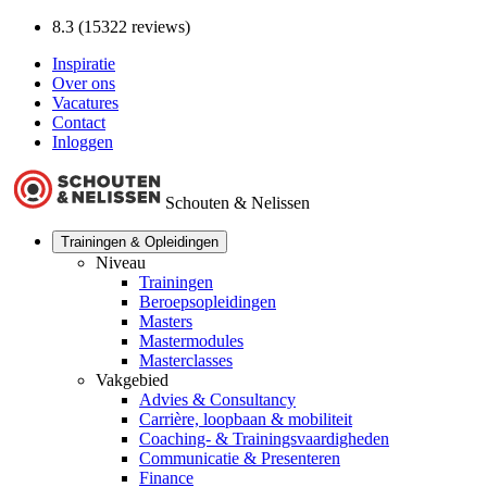
8.3 (15322 reviews)
Inspiratie
Over ons
Vacatures
Contact
Inloggen
Schouten & Nelissen
Trainingen & Opleidingen
Niveau
Trainingen
Beroepsopleidingen
Masters
Mastermodules
Masterclasses
Vakgebied
Advies & Consultancy
Carrière, loopbaan & mobiliteit
Coaching- & Trainingsvaardigheden
Communicatie & Presenteren
Finance