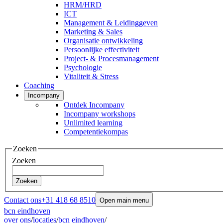
HRM/HRD
ICT
Management & Leidinggeven
Marketing & Sales
Organisatie ontwikkeling
Persoonlijke effectiviteit
Project- & Procesmanagement
Psychologie
Vitaliteit & Stress
Coaching
Incompany
Ontdek Incompany
Incompany workshops
Unlimited learning
Competentiekompas
Zoeken
Zoeken
Zoeken
Contact ons
+31 418 68 8510
Open main menu
bcn eindhoven
over ons
/
locaties
/
bcn eindhoven
/