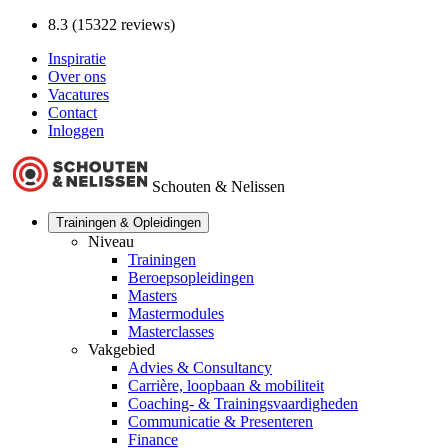
8.3 (15322 reviews)
Inspiratie
Over ons
Vacatures
Contact
Inloggen
Schouten & Nelissen
Trainingen & Opleidingen
Niveau
Trainingen
Beroepsopleidingen
Masters
Mastermodules
Masterclasses
Vakgebied
Advies & Consultancy
Carrière, loopbaan & mobiliteit
Coaching- & Trainingsvaardigheden
Communicatie & Presenteren
Finance