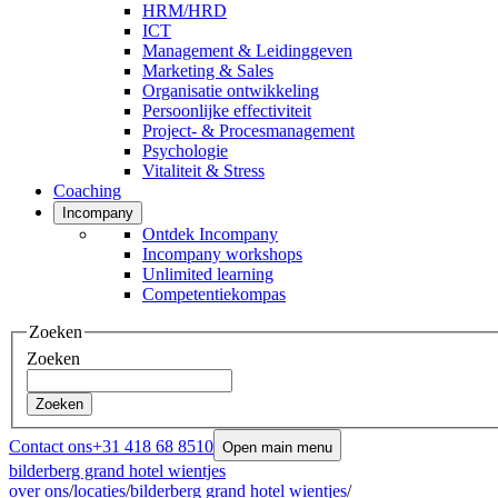
HRM/HRD
ICT
Management & Leidinggeven
Marketing & Sales
Organisatie ontwikkeling
Persoonlijke effectiviteit
Project- & Procesmanagement
Psychologie
Vitaliteit & Stress
Coaching
Incompany
Ontdek Incompany
Incompany workshops
Unlimited learning
Competentiekompas
Zoeken
Zoeken
Zoeken
Contact ons
+31 418 68 8510
Open main menu
bilderberg grand hotel wientjes
over ons
/
locaties
/
bilderberg grand hotel wientjes
/