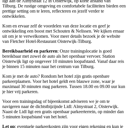
ligt aan de Almystraat 12 in Oisterwijk, op korte afstand van
Tilburg. De rustige omgeving en comfortabele faciliteiten bieden een
prettige setting om te leren, reflecteren en jezelf verder te
ontwikkelen.
Kom en ervaar zelf de voordelen van deze locatie en geef je
ontwikkeling een boost met Schouten & Nelissen. We kijken ernaar
uit om je te verwelkomen. Voor meer details bezoek je de website
van Fletcher Hotel-Restaurant Oisterwijk-Tilburg.
Bereikbaarheid en parkeren
: Onze trainingslocatie is goed
bereikbaar met zowel de auto als het openbaar vervoer. Station
Oisterwijk ligt op ongeveer 10 minuten loopafstand. Vanaf daar reis
je binnen 15 minuten naar het centrum van Tilburg.
Kom je met de auto? Rondom het hotel zijn gratis openbare
parkeerplaatsen. Voor het hotel geldt een blauwe zone, waar je
maximaal 30 minuten mag parkeren. Tussen 18.00 en 09.00 uur kun
je hier vrij parkeren.
Voor een trainingsdag of bijeenkomst adviseren we je om te
navigeren naar de dichtstbijzijnde Lidl: Almystraat 2, Oisterwijk.
Naast de Lidl ligt een gratis openbaar parkeerterrein, op minder dan
5 minuten loopafstand van het hotel.
Let op
: eventuele parkeerkosten zijn voor eigen rekening en kun je