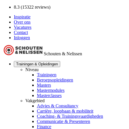
8.3 (15322 reviews)
Inspiratie
Over ons
Vacatures
Contact
Inloggen
Schouten & Nelissen
Trainingen & Opleidingen
Niveau
Trainingen
Beroepsopleidingen
Masters
Mastermodules
Masterclasses
Vakgebied
Advies & Consultancy
Carrière, loopbaan & mobiliteit
Coaching- & Trainingsvaardigheden
Communicatie & Presenteren
Finance