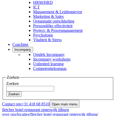
HRM/HRD
ICT
Management & Leidinggeven
Marketing & Sales
Organisatie ontwikkeling
Persoonlijke effectiviteit
Project- & Procesmanagement
Psychologie
Vitaliteit & Stress
Coaching
Incompany
Ontdek Incompany
Incompany workshops
Unlimited learning
Competentiekompas
Zoeken
Zoeken
Zoeken
Contact ons
+31 418 68 8510
Open main menu
fletcher hotel restaurant oisterwijk tilburg
over ons
/
locaties
/
fletcher hotel restaurant oisterwijk tilburg
/