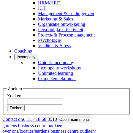
HRM/HRD
ICT
Management & Leidinggeven
Marketing & Sales
Organisatie ontwikkeling
Persoonlijke effectiviteit
Project- & Procesmanagement
Psychologie
Vitaliteit & Stress
Coaching
Incompany
Ontdek Incompany
Incompany workshops
Unlimited learning
Competentiekompas
Zoeken
Zoeken
Zoeken
Contact ons
+31 418 68 8510
Open main menu
gardens business centre oudlaen
over ons
/
locaties
/
gardens business centre oudlaen
/