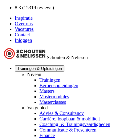
8.3 (15319 reviews)
Inspiratie
Over ons
Vacatures
Contact
Inloggen
Schouten & Nelissen
Trainingen & Opleidingen
Niveau
Trainingen
Beroepsopleidingen
Masters
Mastermodules
Masterclasses
Vakgebied
Advies & Consultancy
Carrière, loopbaan & mobiliteit
Coaching- & Trainingsvaardigheden
Communicatie & Presenteren
Finance