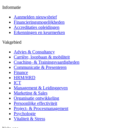
Informatie
Aanmelden nieuwsbrief
Financieringsmogelijkheden
Accreditaties opleidingen
Erkenningen en keurmerken
Vakgebied
Advies & Consultancy
Carrière, loopbaan & mobiliteit
Coaching- & Trainingsvaardigheden
Communicatie & Presenteren
Finance
HRM/HRD
ICT
Management & Leidinggeven
Marketing & Sales
Organisatie ontwikkeling
Persoonlijke effectiviteit
Project- & Procesmanagement
Psychologie
Vitaliteit & Stress