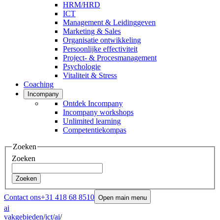
HRM/HRD
ICT
Management & Leidinggeven
Marketing & Sales
Organisatie ontwikkeling
Persoonlijke effectiviteit
Project- & Procesmanagement
Psychologie
Vitaliteit & Stress
Coaching
Incompany
Ontdek Incompany
Incompany workshops
Unlimited learning
Competentiekompas
Zoeken
Zoeken
Zoeken
Contact ons
+31 418 68 8510
Open main menu
ai
vakgebieden
/
ict
/
ai
/