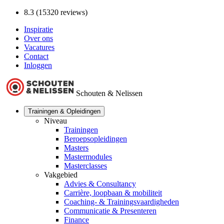
8.3 (15320 reviews)
Inspiratie
Over ons
Vacatures
Contact
Inloggen
Schouten & Nelissen
Trainingen & Opleidingen
Niveau
Trainingen
Beroepsopleidingen
Masters
Mastermodules
Masterclasses
Vakgebied
Advies & Consultancy
Carrière, loopbaan & mobiliteit
Coaching- & Trainingsvaardigheden
Communicatie & Presenteren
Finance