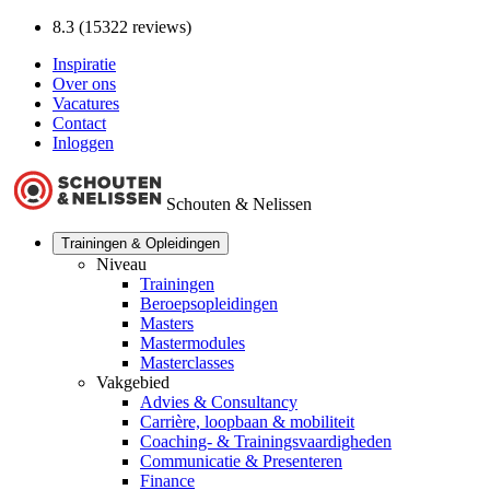
8.3 (15322 reviews)
Inspiratie
Over ons
Vacatures
Contact
Inloggen
Schouten & Nelissen
Trainingen & Opleidingen
Niveau
Trainingen
Beroepsopleidingen
Masters
Mastermodules
Masterclasses
Vakgebied
Advies & Consultancy
Carrière, loopbaan & mobiliteit
Coaching- & Trainingsvaardigheden
Communicatie & Presenteren
Finance