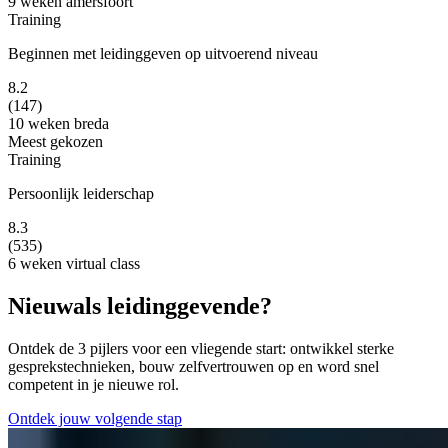
9 weken
amersfoort
Training
Beginnen met leidinggeven op uitvoerend niveau
8.2
(147)
10 weken
breda
Meest gekozen
Training
Persoonlijk leiderschap
8.3
(535)
6 weken
virtual class
Nieuw
als leidinggevende?
Ontdek de 3 pijlers voor een vliegende start: ontwikkel sterke
gesprekstechnieken, bouw zelfvertrouwen op en word snel
competent in je nieuwe rol.
Ontdek jouw volgende stap