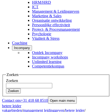
HRM/HRD
ICT
Management & Leidinggeven
Marketing & Sales
Organisatie ontwikkeling
Persoonlijke effectiviteit
Project- & Procesmanagement
Psychologie
Vitaliteit & Stress
Coaching
Incompany
Ontdek Incompany
Incompany workshops
Unlimited learning
Competentiekompas
Zoeken
Zoeken
Zoeken
Contact ons
+31 418 68 8510
Open main menu
betere leider
vakgebieden
/
management leidinggeven
/
betere leider
/