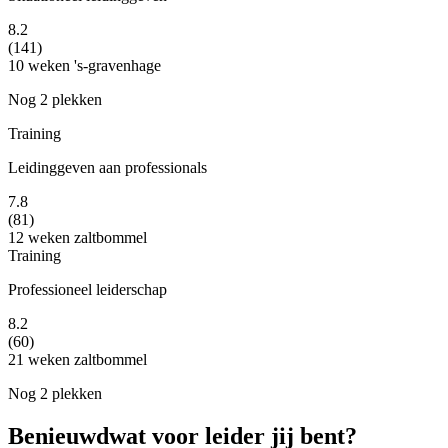
8.2
(141)
10 weken
's-gravenhage
Nog 2 plekken
Training
Leidinggeven aan professionals
7.8
(81)
12 weken
zaltbommel
Training
Professioneel leiderschap
8.2
(60)
21 weken
zaltbommel
Nog 2 plekken
Benieuwd
wat voor leider jij bent?