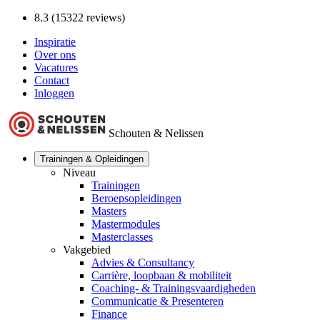
8.3 (15322 reviews)
Inspiratie
Over ons
Vacatures
Contact
Inloggen
Schouten & Nelissen
Trainingen & Opleidingen
Niveau
Trainingen
Beroepsopleidingen
Masters
Mastermodules
Masterclasses
Vakgebied
Advies & Consultancy
Carrière, loopbaan & mobiliteit
Coaching- & Trainingsvaardigheden
Communicatie & Presenteren
Finance