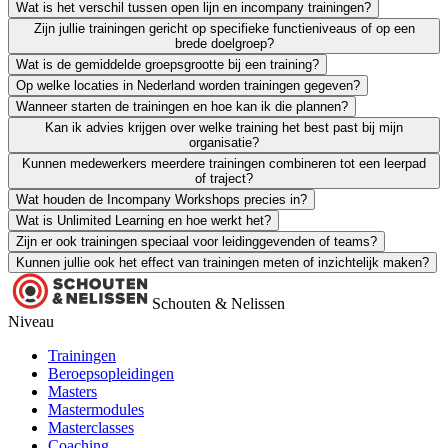
Wat is het verschil tussen open lijn en incompany trainingen?
Open lijn-trainingen zijn klassikale trainingen met deelnemers van ve
Zijn jullie trainingen gericht op specifieke functieniveaus of op een
Open lijn is individueel in te schrijven en gemengd qua deelnemers. 
brede doelgroep?
Wat is de gemiddelde groepsgrootte bij een training?
We bieden trainingen voor alle functieniveaus: van starters tot senior 
Op welke locaties in Nederland worden trainingen gegeven?
Bij incompany trajecten stemmen we de groepsgrootte samen af. Meest
Wanneer starten de trainingen en hoe kan ik die plannen?
Onze trainers komen naar jullie toe, waar in Nederland je ook zit. Li
Kan ik advies krijgen over welke training het best past bij mijn
Incompany trainingen starten in overleg. We plannen de sessies samen
organisatie?
Kunnen medewerkers meerdere trainingen combineren tot een leerpad
Ja. Onze adviseurs denken graag mee over de vraag achter de vraag en
of traject?
Wat houden de Incompany Workshops precies in?
Zeker. We helpen je om trainingen logisch op te bouwen tot een leertra
Wat is Unlimited Learning en hoe werkt het?
Met de
Incompany Workshops
kies je zes interactieve sessies per ja
Zijn er ook trainingen speciaal voor leidinggevenden of teams?
Met
Unlimited Learning
geef je medewerkers onbeperkt toegang tot le
Kunnen jullie ook het effect van trainingen meten of inzichtelijk maken?
Ja. We hebben trainingen voor teamontwikkeling, leiderschap en samen
Ja. We bieden tools en evaluaties om inzicht te krijgen in gedrag, on
Schouten & Nelissen
Niveau
Trainingen
Beroepsopleidingen
Masters
Mastermodules
Masterclasses
Coaching