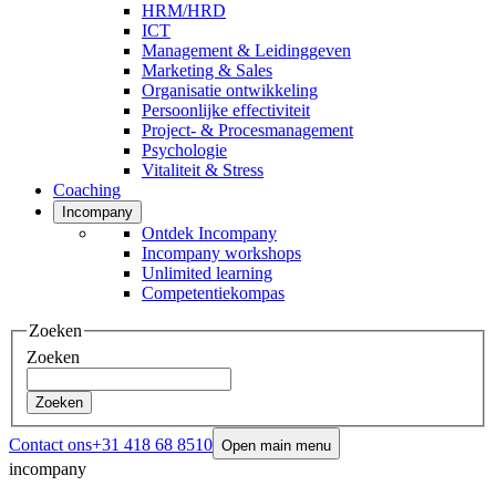
HRM/HRD
ICT
Management & Leidinggeven
Marketing & Sales
Organisatie ontwikkeling
Persoonlijke effectiviteit
Project- & Procesmanagement
Psychologie
Vitaliteit & Stress
Coaching
Incompany
Ontdek Incompany
Incompany workshops
Unlimited learning
Competentiekompas
Zoeken
Zoeken
Zoeken
Contact ons
+31 418 68 8510
Open main menu
incompany