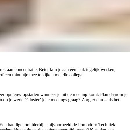
rek aan concentratie. Beter kun je aan één taak tegelijk werken,
f een minuutje mee te kijken met die collega...
weer opnieuw opstarten wanneer je uit de meeting komt. Plan daarom je
n op je werk. ‘Cluster’ je je meetings graag? Zorg er dan – als het
 Een handige tool hierbij is bijvoorbeeld de Pomodoro Techniek.
aardere klus te doen, die serieus meer tijd vraagt? Kies dan een