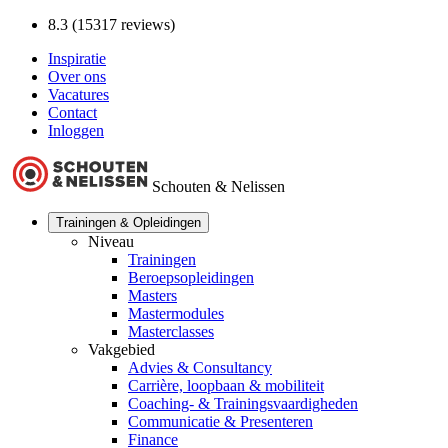
8.3 (15317 reviews)
Inspiratie
Over ons
Vacatures
Contact
Inloggen
Schouten & Nelissen
Trainingen & Opleidingen
Niveau
Trainingen
Beroepsopleidingen
Masters
Mastermodules
Masterclasses
Vakgebied
Advies & Consultancy
Carrière, loopbaan & mobiliteit
Coaching- & Trainingsvaardigheden
Communicatie & Presenteren
Finance