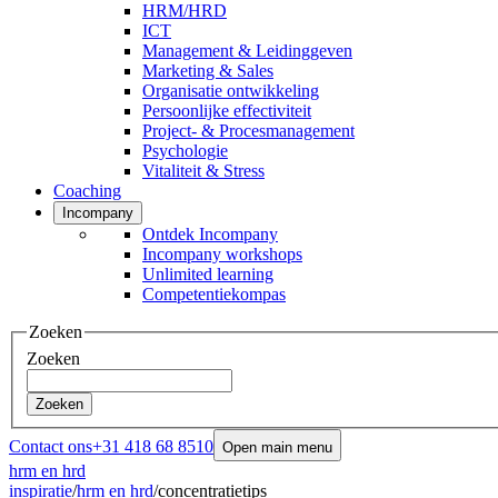
HRM/HRD
ICT
Management & Leidinggeven
Marketing & Sales
Organisatie ontwikkeling
Persoonlijke effectiviteit
Project- & Procesmanagement
Psychologie
Vitaliteit & Stress
Coaching
Incompany
Ontdek Incompany
Incompany workshops
Unlimited learning
Competentiekompas
Zoeken
Zoeken
Zoeken
Contact ons
+31 418 68 8510
Open main menu
hrm en hrd
inspiratie
/
hrm en hrd
/
concentratietips