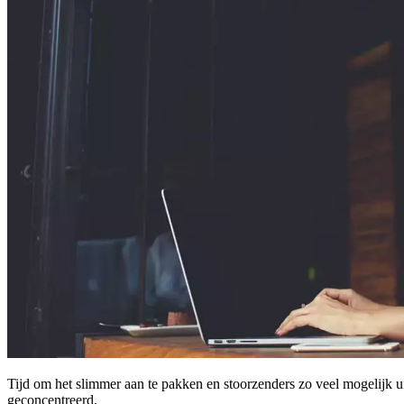
Tijd om het slimmer aan te pakken en stoorzenders zo veel mogelijk ui
geconcentreerd.