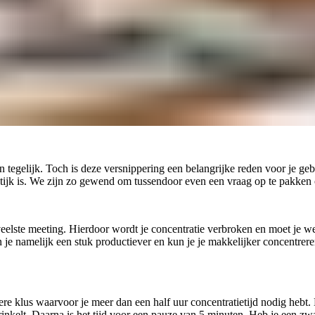
 tegelijk. Toch is deze versnippering een belangrijke reden voor je geb
ktijk is. We zijn zo gewend om tussendoor even een vraag op te pakken o
veelste meeting. Hierdoor wordt je concentratie verbroken en moet je 
n je namelijk een stuk productiever en kun je je makkelijker concentrere
ere klus waarvoor je meer dan een half uur concentratietijd nodig hebt.
 rinkelt. Daarna is het tijd voor een pauze van 5 minuten. Heb je een zw