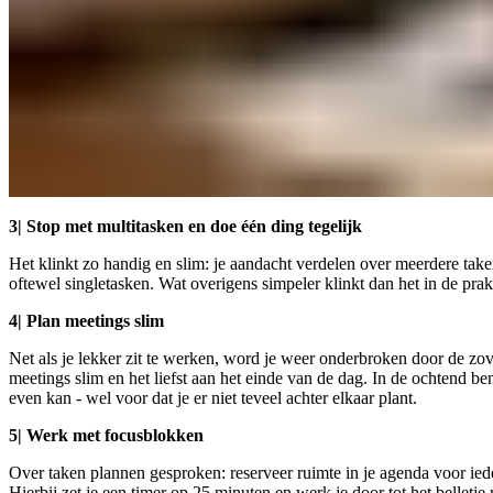
3| Stop met multitasken en doe één ding tegelijk
Het klinkt zo handig en slim: je aandacht verdelen over meerdere taken
oftewel singletasken. Wat overigens simpeler klinkt dan het in de pra
4| Plan meetings slim
Net als je lekker zit te werken, word je weer onderbroken door de zo
meetings slim en het liefst aan het einde van de dag. In de ochtend be
even kan - wel voor dat je er niet teveel achter elkaar plant.
5| Werk met focusblokken
Over taken plannen gesproken: reserveer ruimte in je agenda voor ied
Hierbij zet je een timer op 25 minuten en werk je door tot het belletje