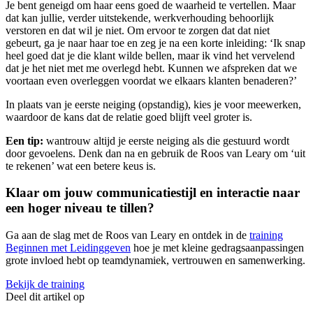
Je bent geneigd om haar eens goed de waarheid te vertellen. Maar
dat kan jullie, verder uitstekende, werkverhouding behoorlijk
verstoren en dat wil je niet. Om ervoor te zorgen dat dat niet
gebeurt, ga je naar haar toe en zeg je na een korte inleiding: ‘Ik snap
heel goed dat je die klant wilde bellen, maar ik vind het vervelend
dat je het niet met me overlegd hebt. Kunnen we afspreken dat we
voortaan even overleggen voordat we elkaars klanten benaderen?’
In plaats van je eerste neiging (opstandig), kies je voor meewerken,
waardoor de kans dat de relatie goed blijft veel groter is.
Een tip:
wantrouw altijd je eerste neiging als die gestuurd wordt
door gevoelens. Denk dan na en gebruik de Roos van Leary om ‘uit
te rekenen’ wat een betere keus is.
Klaar om jouw communicatiestijl en interactie naar
een hoger niveau te tillen?
Ga aan de slag met de Roos van Leary en ontdek in de
training
Beginnen met Leidinggeven
hoe je met kleine gedragsaanpassingen
grote invloed hebt op teamdynamiek, vertrouwen en samenwerking.
Bekijk de training
Deel dit artikel op