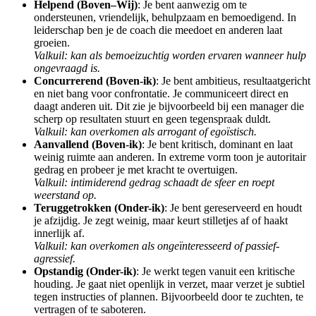
Helpend (Boven–Wij)
: Je bent aanwezig om te
ondersteunen, vriendelijk, behulpzaam en bemoedigend. In
leiderschap ben je de coach die meedoet en anderen laat
groeien.
Valkuil: kan als bemoeizuchtig worden ervaren wanneer hulp
ongevraagd is.
Concurrerend (Boven-ik)
: Je bent ambitieus, resultaatgericht
en niet bang voor confrontatie. Je communiceert direct en
daagt anderen uit. Dit zie je bijvoorbeeld bij een manager die
scherp op resultaten stuurt en geen tegenspraak duldt.
Valkuil: kan overkomen als arrogant of egoïstisch.
Aanvallend (Boven-ik)
: Je bent kritisch, dominant en laat
weinig ruimte aan anderen. In extreme vorm toon je autoritair
gedrag en probeer je met kracht te overtuigen.
Valkuil: intimiderend gedrag schaadt de sfeer en roept
weerstand op.
Teruggetrokken (Onder-ik)
: Je bent gereserveerd en houdt
je afzijdig. Je zegt weinig, maar keurt stilletjes af of haakt
innerlijk af.
Valkuil: kan overkomen als ongeïnteresseerd of passief-
agressief.
Opstandig (Onder-ik)
: Je werkt tegen vanuit een kritische
houding. Je gaat niet openlijk in verzet, maar verzet je subtiel
tegen instructies of plannen. Bijvoorbeeld door te zuchten, te
vertragen of te saboteren.