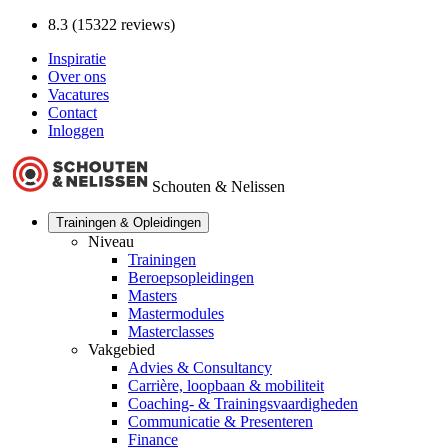
8.3 (15322 reviews)
Inspiratie
Over ons
Vacatures
Contact
Inloggen
Schouten & Nelissen
Trainingen & Opleidingen
Niveau
Trainingen
Beroepsopleidingen
Masters
Mastermodules
Masterclasses
Vakgebied
Advies & Consultancy
Carrière, loopbaan & mobiliteit
Coaching- & Trainingsvaardigheden
Communicatie & Presenteren
Finance