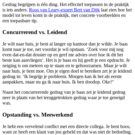
Gedrag begrijpen is één ding. Het effectief toepassen in de praktijk
is iets anders.
Roos van Leary-expert Bert van Dijk
laat zien hoe het
model tot leven komt in de praktijk, met concrete voorbeelden en
een toepasbare tip.
Concurrerend vs. Leidend
Je wilt naar huis, je bent al langer op kantoor dan je wilde. Je baas
komt naar je toe, net voordat je wil opstaan. ‘Zoek voor mij nog
even dat-en-dat dossier op en geef me advies over hoe ik dit het
beste kan aanvliegen’. Het is je baas en hij geeft je een opdracht. Je
neiging is om meteen op te staan en te gehoorzamen. Maar je wilt
naar huis, je bent moe. Om je eigen doel te bereiken zet je je leidend
gedrag in: ‘Ik begrijp je probleem. Morgen kan ik het als eerste
aanpakken, maar nu ga ik naar huis. Ik ben doodop. Oke?’
Naast het concurrerende gedrag van je baas zet je leidend gedrag
neer in plaats van het teruggetrokken gedrag waar je toe geneigd
was.
Opstanding vs. Meewerkend
Je hebt een vervelend conflict met een directe collega. Je bent boos,
want ze heeft een klant van jou gebeld en dat was niet de bedoeling.