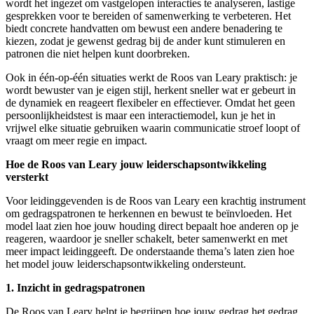
wordt het ingezet om vastgelopen interacties te analyseren, lastige
gesprekken voor te bereiden of samenwerking te verbeteren. Het
biedt concrete handvatten om bewust een andere benadering te
kiezen, zodat je gewenst gedrag bij de ander kunt stimuleren en
patronen die niet helpen kunt doorbreken.
Ook in één-op-één situaties werkt de Roos van Leary praktisch: je
wordt bewuster van je eigen stijl, herkent sneller wat er gebeurt in
de dynamiek en reageert flexibeler en effectiever. Omdat het geen
persoonlijkheidstest is maar een interactiemodel, kun je het in
vrijwel elke situatie gebruiken waarin communicatie stroef loopt of
vraagt om meer regie en impact.
Hoe de Roos van Leary jouw leiderschapsontwikkeling
versterkt
Voor leidinggevenden is de Roos van Leary een krachtig instrument
om gedragspatronen te herkennen en bewust te beïnvloeden. Het
model laat zien hoe jouw houding direct bepaalt hoe anderen op je
reageren, waardoor je sneller schakelt, beter samenwerkt en met
meer impact leidinggeeft. De onderstaande thema’s laten zien hoe
het model jouw leiderschapsontwikkeling ondersteunt.
1. Inzicht in gedragspatronen
De Roos van Leary helpt je begrijpen hoe jouw gedrag het gedrag