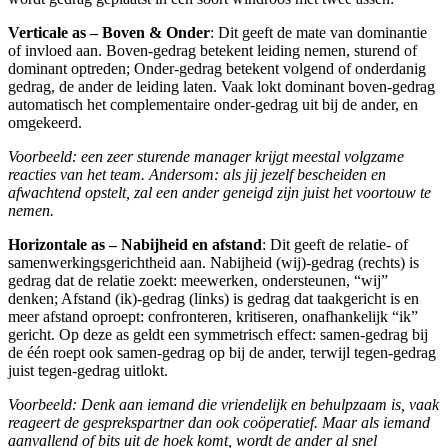
Verticale as – Boven & Onder
: Dit geeft de mate van dominantie
of invloed aan. Boven-gedrag betekent leiding nemen, sturend of
dominant optreden; Onder-gedrag betekent volgend of onderdanig
gedrag, de ander de leiding laten. Vaak lokt dominant boven-gedrag
automatisch het complementaire onder-gedrag uit bij de ander, en
omgekeerd.
Voorbeeld: een zeer sturende manager krijgt meestal volgzame
reacties van het team. Andersom: als jij jezelf bescheiden en
afwachtend opstelt, zal een ander geneigd zijn juist het voortouw te
nemen.
Horizontale as – Nabijheid en afstand
: Dit geeft de relatie- of
samenwerkingsgerichtheid aan. Nabijheid (wij)-gedrag (rechts) is
gedrag dat de relatie zoekt: meewerken, ondersteunen, “wij”
denken; Afstand (ik)-gedrag (links) is gedrag dat taakgericht is en
meer afstand oproept: confronteren, kritiseren, onafhankelijk “ik”
gericht. Op deze as geldt een symmetrisch effect: samen-gedrag bij
de één roept ook samen-gedrag op bij de ander, terwijl tegen-gedrag
juist tegen-gedrag uitlokt.
Voorbeeld: Denk aan iemand die vriendelijk en behulpzaam is, vaak
reageert de gesprekspartner dan ook coöperatief. Maar als iemand
aanvallend of bits uit de hoek komt, wordt de ander al snel