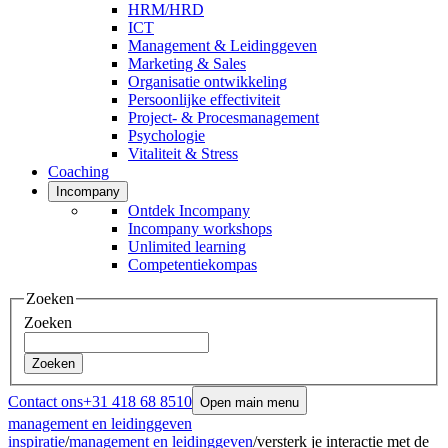
HRM/HRD
ICT
Management & Leidinggeven
Marketing & Sales
Organisatie ontwikkeling
Persoonlijke effectiviteit
Project- & Procesmanagement
Psychologie
Vitaliteit & Stress
Coaching
Incompany
Ontdek Incompany
Incompany workshops
Unlimited learning
Competentiekompas
Zoeken
Zoeken
Zoeken
Contact ons
+31 418 68 8510
Open main menu
management en leidinggeven
inspiratie
/
management en leidinggeven
/
versterk je interactie met de