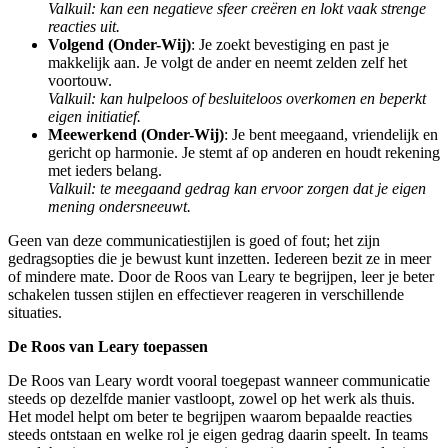
Valkuil: kan een negatieve sfeer creëren en lokt vaak strenge
reacties uit.
Volgend (Onder-Wij)
: Je zoekt bevestiging en past je
makkelijk aan. Je volgt de ander en neemt zelden zelf het
voortouw.
Valkuil: kan hulpeloos of besluiteloos overkomen en beperkt
eigen initiatief.
Meewerkend (Onder-Wij)
: Je bent meegaand, vriendelijk en
gericht op harmonie. Je stemt af op anderen en houdt rekening
met ieders belang.
Valkuil: te meegaand gedrag kan ervoor zorgen dat je eigen
mening ondersneeuwt.
Geen van deze communicatiestijlen is goed of fout; het zijn
gedragsopties die je bewust kunt inzetten. Iedereen bezit ze in meer
of mindere mate. Door de Roos van Leary te begrijpen, leer je beter
schakelen tussen stijlen en effectiever reageren in verschillende
situaties.
De Roos van Leary toepassen
De Roos van Leary wordt vooral toegepast wanneer communicatie
steeds op dezelfde manier vastloopt, zowel op het werk als thuis.
Het model helpt om beter te begrijpen waarom bepaalde reacties
steeds ontstaan en welke rol je eigen gedrag daarin speelt. In teams