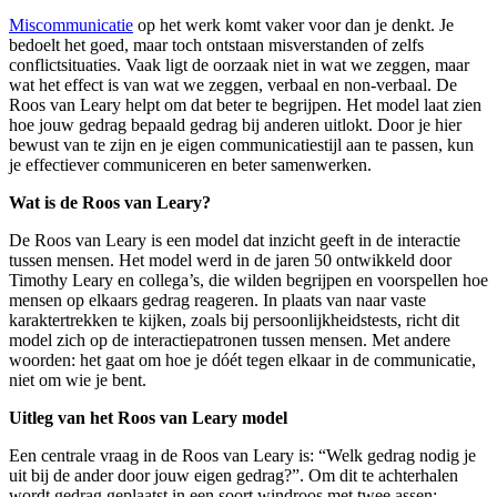
Miscommunicatie
op het werk komt vaker voor dan je denkt. Je
bedoelt het goed, maar toch ontstaan misverstanden of zelfs
conflictsituaties. Vaak ligt de oorzaak niet in wat we zeggen, maar
wat het effect is van wat we zeggen, verbaal en non-verbaal. De
Roos van Leary helpt om dat beter te begrijpen. Het model laat zien
hoe jouw gedrag bepaald gedrag bij anderen uitlokt. Door je hier
bewust van te zijn en je eigen communicatiestijl aan te passen, kun
je effectiever communiceren en beter samenwerken.
Wat is de Roos van Leary?
De Roos van Leary is een model dat inzicht geeft in de interactie
tussen mensen. Het model werd in de jaren 50 ontwikkeld door
Timothy Leary en collega’s, die wilden begrijpen en voorspellen hoe
mensen op elkaars gedrag reageren. In plaats van naar vaste
karaktertrekken te kijken, zoals bij persoonlijkheidstests, richt dit
model zich op de interactiepatronen tussen mensen. Met andere
woorden: het gaat om hoe je dóét tegen elkaar in de communicatie,
niet om wie je bent.
Uitleg van het Roos van Leary model
Een centrale vraag in de Roos van Leary is: “Welk gedrag nodig je
uit bij de ander door jouw eigen gedrag?”. Om dit te achterhalen
wordt gedrag geplaatst in een soort windroos met twee assen: