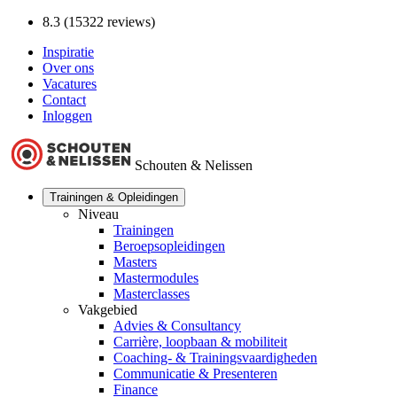
8.3 (15322 reviews)
Inspiratie
Over ons
Vacatures
Contact
Inloggen
Schouten & Nelissen
Trainingen & Opleidingen
Niveau
Trainingen
Beroepsopleidingen
Masters
Mastermodules
Masterclasses
Vakgebied
Advies & Consultancy
Carrière, loopbaan & mobiliteit
Coaching- & Trainingsvaardigheden
Communicatie & Presenteren
Finance