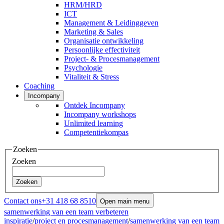
HRM/HRD
ICT
Management & Leidinggeven
Marketing & Sales
Organisatie ontwikkeling
Persoonlijke effectiviteit
Project- & Procesmanagement
Psychologie
Vitaliteit & Stress
Coaching
Incompany
Ontdek Incompany
Incompany workshops
Unlimited learning
Competentiekompas
Zoeken
Zoeken
Zoeken
Contact ons
+31 418 68 8510
Open main menu
samenwerking van een team verbeteren
inspiratie
/
project en procesmanagement
/
samenwerking van een team