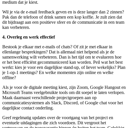
medium dat je kiest.
Wil je via de e-mail feedback geven en is deze langer dan 2 zinnen?
Pak dan de telefoon of drink samen een kop koffie. Je zult zien dat
dit bijdraagt aan een positieve sfeer en de communicatie in een team
kan verbeteren.
4. Overleg en werk effectief
Bestook je elkaar met e-mails of chats? Of zit je met elkaar in
ellenlange besprekingen? Dat is allemaal niet helpend als je de
samenwerking wilt verbeteren. Dan is het tijd om te evalueren hoe
er het best efficiënt gecommuniceerd kan worden. Peil wat het best
werkt: kies je voor een dagelijkse stand-up, of liever wekelijks? Plan
je 1-op-1 meetings? En welke momenten zijn online en welke
offline?
Als je voor de digitale meeting kiest, zijn Zoom, Google Hangout en
Microsoft Teams veelgebruikte tools om dit soepel te laten verlopen.
Maak daarnaast verschillende projectgroepen aan op
communicatiesystemen als Slack, Discord, of Google chat voor het
dagelijkse contact onderling.
Geef regelmatig updates over de voortgang van het project en
eventuele uitdagingen die zich voordoen. Dit vergroot het
vertrouwen en de transparantie binnen én buiten het team. Gelukkig