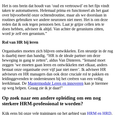
Het is ons brein dat houdt van ‘oud en vertrouwd’ en het fijn vindt
taken te automatiseren. Helemaal prima en functioneel als het gaat
over bijvoorbeeld onze ochtendroutine, maar als we doorslaan in
routines gebruiken we andere neuronen niet meer. Het is om deze
reden dat ik ook tegen pensioen ben. Laat je grijze cellen iets te
doen hebben, adviseer ik altijd. Van achter de geraniums zitten,
word je zelf een geranium.”
Rol van HR bij leren
Organisaties moeten zich blijven ontwikkelen. Een steuntje in de rug
is daarbij meer dan handig. “HR is de ideale partner om deze
beweging in gang te zetten”, aldus Van Dinteren. “Iemand moet
zeggen ‘we moeten gaan leren en ontwikkelen met elkaar, anders
bestaat onze organisatie over vijf jaar niet meer’. Ik adviseer HR
adviseurs en HR managers dan ook deze cruciale rol te pakken en
leidinggevenden te ondersteunen bij het creëren van een veilig
leerklimaat. De
Mastermodule Leren en innoveren
kan je hiermee
op weg helpen. Graag zie ik je daar!”
Op zoek naar een andere opleiding om een nog
sterkere HRM-professional te worden?
Kijk eens bij onze vele trainingen op het gebied van
HRM en HRD
.