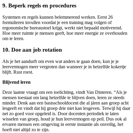
9. Beperk regels en procedures
Systemen en regels kunnen belemmerend werken. Eerst 26
formulieren invullen voordat je een training mag volgen of
ergonomische bureaustoel krijgt, werkt niet bepaald motiverend.
Hoe meer ruimte je mensen geeft, hoe meer energie ze overhouden
om te leren.
10. Doe aan job rotation
Als je het aandurft om even wat anders te gaan doen, kun je je
leervermogen meer vergroten dan wanneer je in hetzelfde kokertje
blijft. Rust roest.
Blijvend leren
Deze laatste vraagt om een toelichting, vindt Van Dinteren. “Als je
mensen toestaat om lang hetzelfde te blijven doen, leren ze steeds
minder. Denk aan een basisschooldocent die al járen aan groep acht
lesgeeft en vindt dat hij groep drie niet kan lesgeven. Terwijl hij daar
net zo goed voor opgeleid is. Door docenten periodiek te laten
wisselen van groep, houd je hun leervermogen op peil. Dus ook al
ervaren mensen een omgeving in eerste instantie als onveilig, het
hoeft niet altijd zo te zijn.