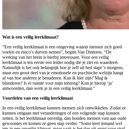
Wat is een veilig leerklimaat?
“Een veilig leerklimaat is een omgeving waarin mensen zich goed
voelen en risico’s durven nemen”, begint Van Dinteren. “De
werking van het brein is hierbij interessant. Voor een veilig
leerklimaat is ten eerste een leider nodig die je ziet en waardeert.
Natuurlijk is het ook belangrijk hoe je zelf uit bed stapt ’s morgens,
maar een groot deel van je emotionele en psychische welzijn hangt
af van hoe anderen je benaderen. Kan ik hier zijn? Mag ik
blunderen? Is er ruimte voor mijn inbreng? Kun je hierop ‘ja’
antwoorden, dan werk je in een veilig leerklimaat.”
Voordelen van een veilig leerklimaat
In een veilig leerklimaat kunnen mensen zich ontwikkelen. Zodat ze
kunnen omgaan met veranderingen of een volgende stap kunnen
zetten. Is het leerklimaat onveilig, dan houden mensen vast aan oude
gewoontes en komen ze geen stap verder. “Soms leert iemand wel
iets in een onveilig klimaat, maar vaak is het dan uit angst voor straf.