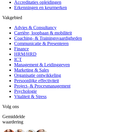
Accreditaties opleidingen
Erkenningen en keurmerken
Vakgebied
Advies & Consultancy
Carrière, loopbaan & mobiliteit
Coaching- & Trainingsvaardigheden
Communicatie & Presenteren
Finance
HRM/HRD
ICT
Management & Leidinggeven
Marketing & Sales
Organisatie ontwikkeling
Persoonlijke effectiviteit
Project- & Procesmanagement
Psychologie
Vitaliteit & Stress
Volg ons
Gemiddelde
waardering