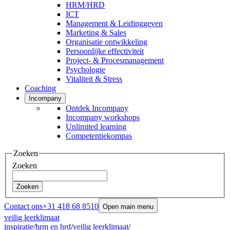
HRM/HRD
ICT
Management & Leidinggeven
Marketing & Sales
Organisatie ontwikkeling
Persoonlijke effectiviteit
Project- & Procesmanagement
Psychologie
Vitaliteit & Stress
Coaching
Incompany
Ontdek Incompany
Incompany workshops
Unlimited learning
Competentiekompas
Zoeken
Zoeken
Zoeken
Contact ons
+31 418 68 8510
Open main menu
veilig leerklimaat
inspiratie
/
hrm en hrd
/
veilig leerklimaat
/