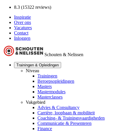
8.3 (15322 reviews)
Inspiratie
Over ons
Vacatures
Contact
Inloggen
Schouten & Nelissen
Trainingen & Opleidingen
Niveau
Trainingen
Beroepsopleidingen
Masters
Mastermodules
Masterclasses
Vakgebied
Advies & Consultancy
Carrière, loopbaan & mobiliteit
Coaching- & Trainingsvaardigheden
Communicatie & Presenteren
Finance