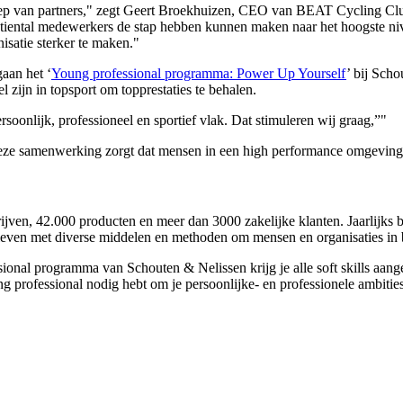
 groep van partners," zegt Geert Broekhuizen, CEO van BEAT Cycling Cl
en tiental medewerkers de stap hebben kunnen maken naar het hoogste n
isatie sterker te maken."
aan het ‘
Young professional programma: Power Up Yourself
’ bij Sch
l zijn in topsport om topprestaties te behalen.
soonlijk, professioneel en sportief vlak. Dat stimuleren wij graag,”"
e samenwerking zorgt dat mensen in een high performance omgeving zi
rijven, 42.000 producten en meer dan 3000 zakelijke klanten. Jaarlijks
d leven met diverse middelen en methoden om mensen en organisaties in
ional programma van Schouten & Nelissen krijg je alle soft skills aanger
ng professional nodig hebt om je persoonlijke- en professionele ambiti