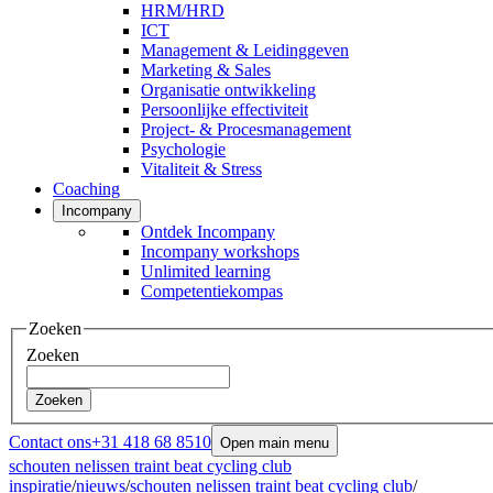
HRM/HRD
ICT
Management & Leidinggeven
Marketing & Sales
Organisatie ontwikkeling
Persoonlijke effectiviteit
Project- & Procesmanagement
Psychologie
Vitaliteit & Stress
Coaching
Incompany
Ontdek Incompany
Incompany workshops
Unlimited learning
Competentiekompas
Zoeken
Zoeken
Zoeken
Contact ons
+31 418 68 8510
Open main menu
schouten nelissen traint beat cycling club
inspiratie
/
nieuws
/
schouten nelissen traint beat cycling club
/