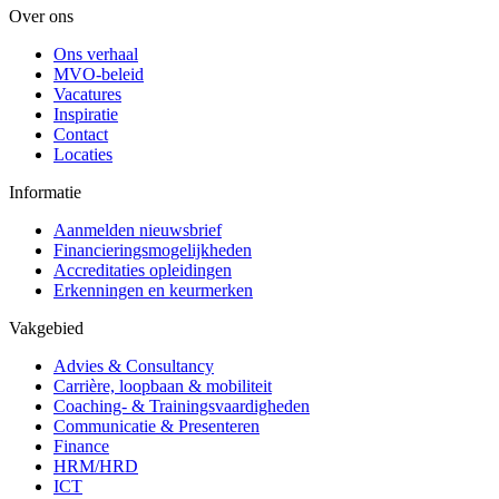
Over ons
Ons verhaal
MVO-beleid
Vacatures
Inspiratie
Contact
Locaties
Informatie
Aanmelden nieuwsbrief
Financieringsmogelijkheden
Accreditaties opleidingen
Erkenningen en keurmerken
Vakgebied
Advies & Consultancy
Carrière, loopbaan & mobiliteit
Coaching- & Trainingsvaardigheden
Communicatie & Presenteren
Finance
HRM/HRD
ICT