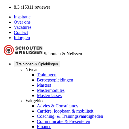
8.3 (15311 reviews)
Inspiratie
Over ons
Vacatures
Contact
Inloggen
Schouten & Nelissen
Trainingen & Opleidingen
Niveau
Trainingen
Beroepsopleidingen
Masters
Mastermodules
Masterclasses
Vakgebied
Advies & Consultancy
Carrière, loopbaan & mobiliteit
Coaching- & Trainingsvaardigheden
Communicatie & Presenteren
Finance