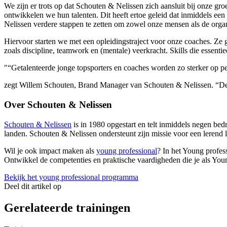
We zijn er trots op dat Schouten & Nelissen zich aansluit bij onze
ontwikkelen we hun talenten. Dit heeft ertoe geleid dat inmiddels e
Nelissen verdere stappen te zetten om zowel onze mensen als de organ
Hiervoor starten we met een opleidingstraject voor onze coaches. Ze g
zoals discipline, teamwork en (mentale) veerkracht. Skills die essentiee
"“Getalenteerde jonge topsporters en coaches worden zo sterker op per
zegt Willem Schouten, Brand Manager van Schouten & Nelissen. “Dez
Over Schouten & Nelissen
Schouten & Nelissen
is in 1980 opgestart en telt inmiddels negen bed
landen. Schouten & Nelissen ondersteunt zijn missie voor een leren
Wil je ook impact maken als
young professional
? In het Young profess
Ontwikkel de competenties en praktische vaardigheden die je als You
Bekijk het young professional programma
Deel dit artikel op
Gerelateerde trainingen