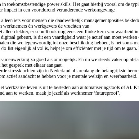
en in toekomstbestendige power skills. Het gaat hierbij vooral om de t
er impact in een voortdurend veranderende werkomgeving:
alleen iets voor mensen die daadwerkelijk managementposities bekleden:
kken werknemers én werkgevers de vruchten van.
et alleen lekker, er schuilt ook nog eens een flinke kern van waarheid 
digitaal gebeurt, is dit een vaardigheid waar je actief aan moet werken o
len die we tegenwoordig tot onze beschikking hebben, is het soms moeil
ist eigenlijk al vol is, helpt je om efficiënter met je tijd om te gaan. D
samenwerking zo goed als onmogelijk. En nu we steeds vaker op afstand 
t het gesprek met elkaar aangaat.
rde stressklachten zijn in Nederland al jarenlang de belangrijkste bero
m actief aandacht te hebben voor je mentale welzijn en weerbaarheid. Z
het werkzame leven is uit te besteden aan automatiseringstools of AI. Kri
end aan te werken, maak je jezelf als werknemer ‘futureproof’.