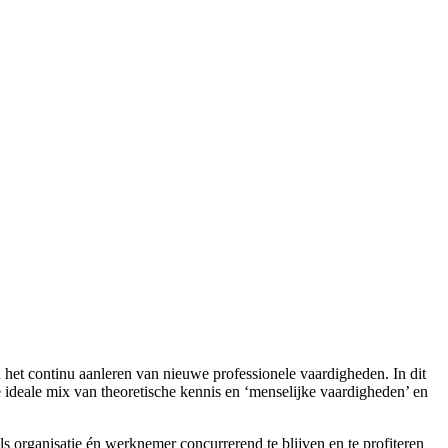
n het continu aanleren van nieuwe professionele vaardigheden. In dit
e ideale mix van theoretische kennis en ‘menselijke vaardigheden’ en
 organisatie én werknemer concurrerend te blijven en te profiteren