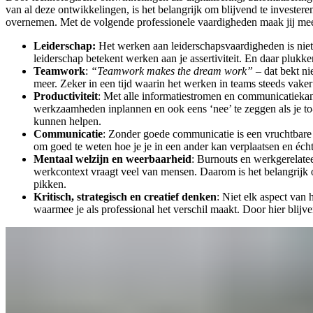
van al deze ontwikkelingen, is het belangrijk om blijvend te invester
overnemen. Met de volgende professionele vaardigheden maak jij me
Leiderschap:
Het werken aan leiderschapsvaardigheden is niet 
leiderschap betekent werken aan je assertiviteit. En daar plu
Teamwork
:
“Teamwork makes the dream work”
– dat bekt ni
meer. Zeker in een tijd waarin het werken in teams steeds vaker 
Productiviteit
: Met alle informatiestromen en communicatiekana
werkzaamheden inplannen en ook eens ‘nee’ te zeggen als je to-do-l
kunnen helpen.
Communicatie
: Zonder goede communicatie is een vruchtbare 
om goed te weten hoe je je in een ander kan verplaatsen en éch
Mentaal welzijn en weerbaarheid
: Burnouts en werkgerelatee
werkcontext vraagt veel van mensen. Daarom is het belangrijk o
pikken.
Kritisch, strategisch en creatief denken
: Niet elk aspect van 
waarmee je als professional het verschil maakt. Door hier blijv