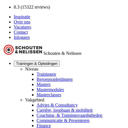
8.3 (15322 reviews)
Inspiratie
Over ons
Vacatures
Contact
Inloggen
Schouten & Nelissen
Trainingen & Opleidingen
Niveau
Trainingen
Beroepsopleidingen
Masters
Mastermodules
Masterclasses
Vakgebied
Advies & Consultancy
Carrière, loopbaan & mobiliteit
Coaching- & Trainingsvaardigheden
Communicatie & Presenteren
Finance