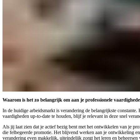
Waarom is het zo belangrijk om aan je professionele vaardighed
In de huidige arbeidsmarkt is verandering de belangrijkste constante
vaardigheden up-to-date te houden, blijf je relevant in deze snel ve
Als jij laat zien dat je actief bezig bent met het ontwikkelen van je 
die felbegeerde promotie. Het blijvend werken aan je ontwikkeling en 
verandering even makkelijk, uiteindelijk zorgt het leren en beheerse