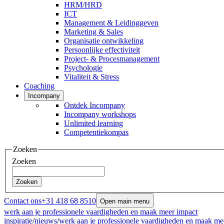
HRM/HRD
ICT
Management & Leidinggeven
Marketing & Sales
Organisatie ontwikkeling
Persoonlijke effectiviteit
Project- & Procesmanagement
Psychologie
Vitaliteit & Stress
Coaching
Incompany
Ontdek Incompany
Incompany workshops
Unlimited learning
Competentiekompas
Zoeken
Zoeken
Zoeken
Contact ons
+31 418 68 8510
Open main menu
werk aan je professionele vaardigheden en maak meer impact
inspiratie
/
nieuws
/
werk aan je professionele vaardigheden en maak me