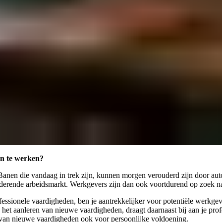
en te werken?
. Banen die vandaag in trek zijn, kunnen morgen verouderd zijn door au
randerende arbeidsmarkt. Werkgevers zijn dan ook voortdurend op zoek 
professionele vaardigheden, ben je aantrekkelijker voor potentiële werkge
het aanleren van nieuwe vaardigheden, draagt daarnaast bij aan je profe
n van nieuwe vaardigheden ook voor persoonlijke voldoening.