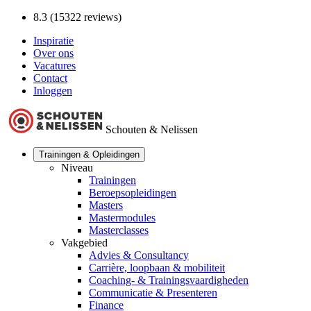
8.3 (15322 reviews)
Inspiratie
Over ons
Vacatures
Contact
Inloggen
Schouten & Nelissen
Trainingen & Opleidingen
Niveau
Trainingen
Beroepsopleidingen
Masters
Mastermodules
Masterclasses
Vakgebied
Advies & Consultancy
Carrière, loopbaan & mobiliteit
Coaching- & Trainingsvaardigheden
Communicatie & Presenteren
Finance