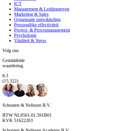
ICT
Management & Leidinggeven
Marketing & Sales
Organisatie ontwikkeling
Persoonlijke effectiviteit
Project- & Procesmanagement
Psychologie
Vitaliteit & Stress
Volg ons
Gemiddelde
waardering
8.3
(15.322)
Schouten & Nelissen B.V.
BTW NL8501.01.591B01
KVK 51622203
Schouten & Nelissen Academy B.V.