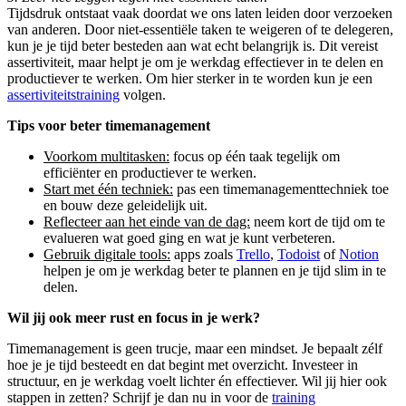
Tijdsdruk ontstaat vaak doordat we ons laten leiden door verzoeken
van anderen. Door niet-essentiële taken te weigeren of te delegeren,
kun je je tijd beter besteden aan wat echt belangrijk is. Dit vereist
assertiviteit, maar helpt je om je werkdag effectiever in te delen en
productiever te werken. Om hier sterker in te worden kun je een
assertiviteitstraining
volgen.
Tips voor beter timemanagement
Voorkom multitasken:
focus op één taak tegelijk om
efficiënter en productiever te werken.
Start met één techniek:
pas een timemanagementtechniek toe
en bouw deze geleidelijk uit.
Reflecteer aan het einde van de dag:
neem kort de tijd om te
evalueren wat goed ging en wat je kunt verbeteren.
Gebruik digitale tools:
apps zoals
Trello
,
Todoist
of
Notion
helpen je om je werkdag beter te plannen en je tijd slim in te
delen.
Wil jij ook meer rust en focus in je werk?
Timemanagement is geen trucje, maar een mindset. Je bepaalt zélf
hoe je je tijd besteedt en dat begint met overzicht. Investeer in
structuur, en je werkdag voelt lichter én effectiever. Wil jij hier ook
stappen in zetten? Schrijf je dan nu in voor de
training