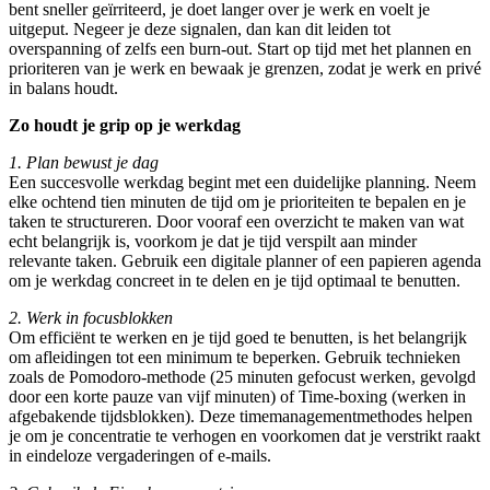
bent sneller geïrriteerd, je doet langer over je werk en voelt je
uitgeput. Negeer je deze signalen, dan kan dit leiden tot
overspanning of zelfs een burn-out. Start op tijd met het plannen en
prioriteren van je werk en bewaak je grenzen, zodat je werk en privé
in balans houdt.
Zo houdt je grip op je werkdag
1. Plan bewust je dag
Een succesvolle werkdag begint met een duidelijke planning. Neem
elke ochtend tien minuten de tijd om je prioriteiten te bepalen en je
taken te structureren. Door vooraf een overzicht te maken van wat
echt belangrijk is, voorkom je dat je tijd verspilt aan minder
relevante taken. Gebruik een digitale planner of een papieren agenda
om je werkdag concreet in te delen en je tijd optimaal te benutten.
2. Werk in focusblokken
Om efficiënt te werken en je tijd goed te benutten, is het belangrijk
om afleidingen tot een minimum te beperken. Gebruik technieken
zoals de Pomodoro-methode (25 minuten gefocust werken, gevolgd
door een korte pauze van vijf minuten) of Time-boxing (werken in
afgebakende tijdsblokken). Deze timemanagementmethodes helpen
je om je concentratie te verhogen en voorkomen dat je verstrikt raakt
in eindeloze vergaderingen of e-mails.