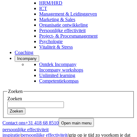
HRM/HRD
ICT
Management & Leidinggeven
Marketing & Sales
Organisatie ontwikkeling
Persoonlijke effectiviteit
Project- & Procesmanagement
Psychologie
Vitaliteit & Stress
Coaching
Incompany
Ontdek Incompany
Incompany workshops
Unlimited learning
Competentiekompas
Zoeken
Zoeken
Zoeken
Contact ons
+31 418 68 8510
Open main menu
persoonlijke effectiviteit
inspiratie
/
persoonlijke effectiviteit
/
grip op je tijd zo voorkom je dat