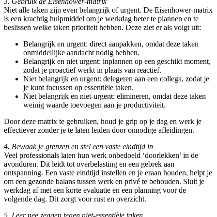
3. Gebruik de Eisenhower-matrix
Niet alle taken zijn even belangrijk of urgent. De Eisenhower-matrix
is een krachtig hulpmiddel om je werkdag beter te plannen en te
beslissen welke taken prioriteit hebben. Deze ziet er als volgt uit:
Belangrijk en urgent: direct aanpakken, omdat deze taken
onmiddellijke aandacht nodig hebben.
Belangrijk en niet urgent: inplannen op een geschikt moment,
zodat je proactief werkt in plaats van reactief.
Niet belangrijk en urgent: delegeren aan een collega, zodat je
je kunt focussen op essentiële taken.
Niet belangrijk en niet-urgent: elimineren, omdat deze taken
weinig waarde toevoegen aan je productiviteit.
Door deze matrix te gebruiken, houd je grip op je dag en werk je
effectiever zonder je te laten leiden door onnodige afleidingen.
4. Bewaak je grenzen en stel een vaste eindtijd in
Veel professionals laten hun werk onbedoeld ‘doorlekken’ in de
avonduren. Dit leidt tot overbelasting en een gebrek aan
ontspanning. Een vaste eindtijd instellen en je eraan houden, helpt je
om een gezonde balans tussen werk en privé te behouden. Sluit je
werkdag af met een korte evaluatie en een planning voor de
volgende dag. Dit zorgt voor rust en overzicht.
5. Leer nee zeggen tegen niet-essentiële taken