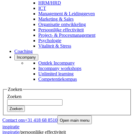
HRM/HRD
ICT
Management & Leidinggeven
Marketing & Sales
Organisatie ontwikkeling
Persoonlijke effectiviteit
Project- & Procesmanagement
Psychologie
Vitaliteit & Stress
Coaching
Incompany
Ontdek Incompany
Incompany workshops
Unlimited learning
Competentiekompas
Zoeken
Zoeken
Zoeken
Contact ons
+31 418 68 8510
Open main menu
inspiratie
inspiratie
/
persoonlijke effectiviteit