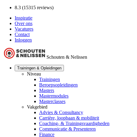
8.3 (15315 reviews)
Inspiratie
Over ons
Vacatures
Contact
Inloggen
Schouten & Nelissen
Trainingen & Opleidingen
Niveau
Trainingen
Beroepsopleidingen
Masters
Mastermodules
Masterclasses
Vakgebied
Advies & Consultancy
Carrière, loopbaan & mobiliteit
Coaching- & Trainingsvaardigheden
Communicatie & Presenteren
Finance