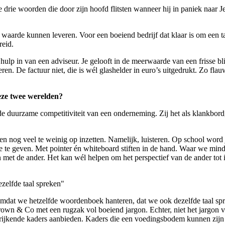
drie woorden die door zijn hoofd flitsten wanneer hij in paniek naar Jea
waarde kunnen leveren. Voor een boeiend bedrijf dat klaar is om een tand
reid.
e hulp in van een adviseur. Je gelooft in de meerwaarde van een frisse 
n. De factuur niet, die is wél glashelder in euro’s uitgedrukt. Zo flau
eze twee werelden?
de duurzame competitiviteit van een onderneming. Zij het als klankbord
en nog veel te weinig op inzetten. Namelijk, luisteren. Op school word 
 te geven. Met pointer én whiteboard stiften in de hand. Waar we minder 
 met de ander. Het kan wél helpen om het perspectief van de ander tot in
zelfde taal spreken"
 omdat we hetzelfde woordenboek hanteren, dat we ook dezelfde taal sp
Brown & Co met een rugzak vol boeiend jargon. Echter, niet het jargon
rijkende kaders aanbieden. Kaders die een voedingsbodem kunnen zijn o