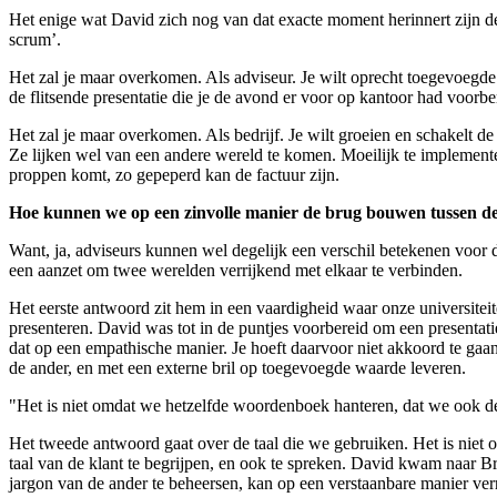
Het enige wat David zich nog van dat exacte moment herinnert zijn de 
scrum’.
Het zal je maar overkomen. Als adviseur. Je wilt oprecht toegevoegde 
de flitsende presentatie die je de avond er voor op kantoor had voorbe
Het zal je maar overkomen. Als bedrijf. Je wilt groeien en schakelt d
Ze lijken wel van een andere wereld te komen. Moeilijk te implementere
proppen komt, zo gepeperd kan de factuur zijn.
Hoe kunnen we op een zinvolle manier de brug bouwen tussen d
Want, ja, adviseurs kunnen wel degelijk een verschil betekenen voor 
een aanzet om twee werelden verrijkend met elkaar te verbinden.
Het eerste antwoord zit hem in een vaardigheid waar onze universiteit
presenteren. David was tot in de puntjes voorbereid om een presentatie
dat op een empathische manier. Je hoeft daarvoor niet akkoord te gaan
de ander, en met een externe bril op toegevoegde waarde leveren.
"Het is niet omdat we hetzelfde woordenboek hanteren, dat we ook de
Het tweede antwoord gaat over de taal die we gebruiken. Het is niet
taal van de klant te begrijpen, en ook te spreken. David kwam naar 
jargon van de ander te beheersen, kan op een verstaanbare manier ver