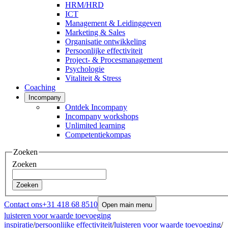
HRM/HRD
ICT
Management & Leidinggeven
Marketing & Sales
Organisatie ontwikkeling
Persoonlijke effectiviteit
Project- & Procesmanagement
Psychologie
Vitaliteit & Stress
Coaching
Incompany
Ontdek Incompany
Incompany workshops
Unlimited learning
Competentiekompas
Zoeken
Zoeken
Zoeken
Contact ons
+31 418 68 8510
Open main menu
luisteren voor waarde toevoeging
inspiratie
/
persoonlijke effectiviteit
/
luisteren voor waarde toevoeging
/