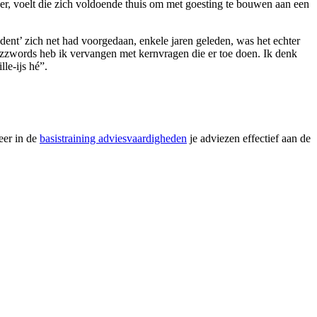
er, voelt die zich voldoende thuis om met goesting te bouwen aan een
ent’ zich net had voorgedaan, enkele jaren geleden, was het echter
 buzzwords heb ik vervangen met kernvragen die er toe doen. Ik denk
le-ijs hé”.
eer in de
basistraining adviesvaardigheden
je adviezen effectief aan de