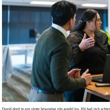
David deed in een vlotte beweging zijn gordel los. Hij had zich acht