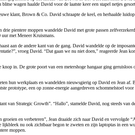
 blitse wagen haalde David voor de laatste keer een stapel netjes gesor
ieuwe klant, Brown & Co. David schraapte de keel, en herhaalde luidop w
 en drie pientere moppen wandelde David met grote passen zelfverzeker
0 uur met Meneer Kruismans.
h gehaast aan de andere kant van de gang. David wandelde op de impos
ntatie?”, vroeg David. “Dat gaan we nu niet doen," reageerde Jean kord
e knop in. De grote poort van een metershoge hangaar ging geruisloos
verlieten hun werkplaats en wandelden nieuwsgierig op David en Jean a
ste prototype, een op zonne-energie aangedreven schommelstoel voor be
ultant van Strategic Growth”. “Hallo”, stamelde David, nog steeds van 
 kan groeien en verbeteren”, Jean draaide zich naar David en vervolgde
e lijkbleek nu ook zichtbaar begon te zweten en zijn laptoptas in een w
entere moppen.