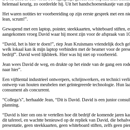
helemaal keurig, zo oordeelde hij. Uit het handschoenenkastje van zijn
Het waren notities ter voorbereiding op zijn eerste gesprek met een n
lean, scrum!”.
Gewapend met een laptop, pointer, steekkaarten, whiteboard stiften,
aangekomen vroeg David waar hij moest zijn voor de afspraak van 1
“David, het is hier te doen!”, riep Jean Kruismans vriendelijk doc
welk lokaal kan ik mijn laptop verbinden met de beamer voor de prese
bedrijf”. David werd lijkbleek. Hier was hij niet op voorbereid.
Jean wees David de weg, en drukte op het einde van de gang een rod
naar hier”.
Een vijftiental industrieel ontwerpers, schrijnwerkers, en technici 
ontwerp van houten meubelen met geïntegreerde technologie. Hun laat
consument als concurrent.
“Collega’s”, herhaalde Jean, “Dit is David. David is een junior cons
planning.
“David is hier om ons te vertellen hoe dit bedrijf de komende jaren
dit tafereel, en wachtte benieuwd op de repliek van David, die behalv
presentatie, geen steekkaarten, geen whiteboard stiften, zelfs geen pi