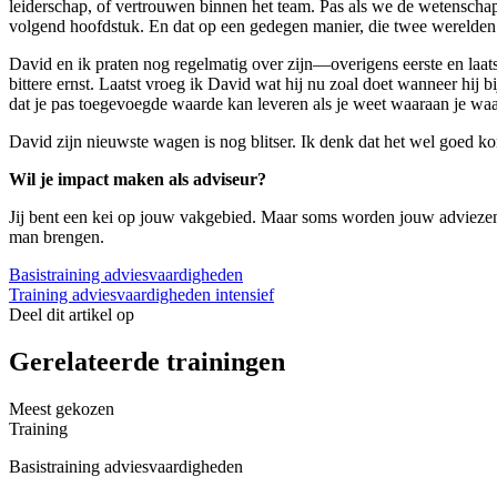
leiderschap, of vertrouwen binnen het team. Pas als we de wetenschap
volgend hoofdstuk. En dat op een gedegen manier, die twee werelden 
David en ik praten nog regelmatig over zijn—overigens eerste en laa
bittere ernst. Laatst vroeg ik David wat hij nu zoal doet wanneer hij
dat je pas toegevoegde waarde kan leveren als je weet waaraan je waard
David zijn nieuwste wagen is nog blitser. Ik denk dat het wel goed k
Wil je impact maken als adviseur?
Jij bent een kei op jouw vakgebied. Maar soms worden jouw adviezen i
man brengen.
Basistraining adviesvaardigheden
Training adviesvaardigheden intensief
Deel dit artikel op
Gerelateerde trainingen
Meest gekozen
Training
Basistraining adviesvaardigheden