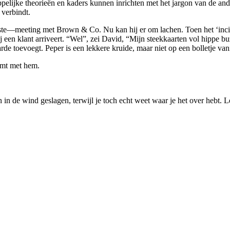
pelijke theorieën en kaders kunnen inrichten met het jargon van de and
verbindt.
tste—meeting met Brown & Co. Nu kan hij er om lachen. Toen het ‘incid
 bij een klant arriveert. “Wel”, zei David, “Mijn steekkaarten vol hippe
e toevoegt. Peper is een lekkere kruide, maar niet op een bolletje vanil
omt met hem.
n de wind geslagen, terwijl je toch echt weet waar je het over hebt. L