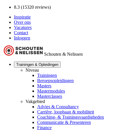
8.3 (15320 reviews)
Inspiratie
Over ons
Vacatures
Contact
Inloggen
Schouten & Nelissen
Trainingen & Opleidingen
Niveau
Trainingen
Beroepsopleidingen
Masters
Mastermodules
Masterclasses
Vakgebied
Advies & Consultancy
Carrière, loopbaan & mobiliteit
Coaching- & Trainingsvaardigheden
Communicatie & Presenteren
Finance