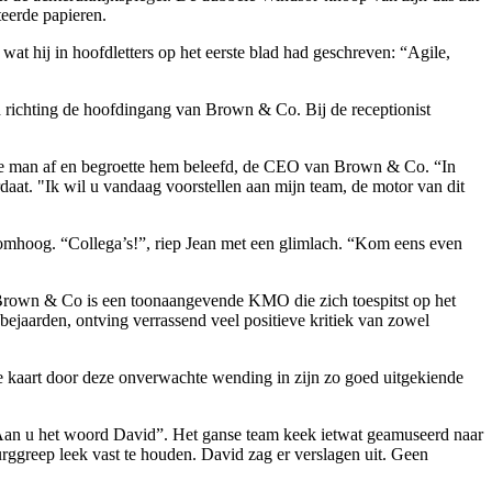
teerde papieren.
at hij in hoofdletters op het eerste blad had geschreven: “Agile,
d richting de hoofdingang van Brown & Co. Bij de receptionist
ante man af en begroette hem beleefd, de CEO van Brown & Co. “In
aat. "Ik wil u vandaag voorstellen aan mijn team, de motor van dit
 omhoog. “Collega’s!”, riep Jean met een glimlach. “Kom eens even
f. Brown & Co is een toonaangevende KMO die zich toespitst op het
jaarden, ontving verrassend veel positieve kritiek van zowel
de kaart door deze onverwachte wending in zijn zo goed uitgekiende
 “Aan u het woord David”. Het ganse team keek ietwat geamuseerd naar
urggreep leek vast te houden. David zag er verslagen uit. Geen