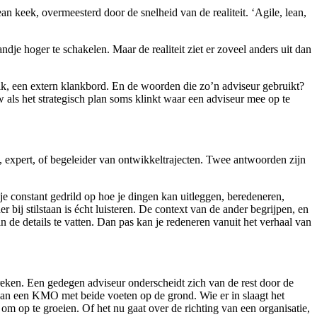
n keek, overmeesterd door de snelheid van de realiteit. ‘Agile, lean,
je hoger te schakelen. Maar de realiteit ziet er zoveel anders uit dan
blik, een extern klankbord. En de woorden die zo’n adviseur gebruikt?
w als het strategisch plan soms klinkt waar een adviseur mee op te
, expert, of begeleider van ontwikkeltrajecten. Twee antwoorden zijn
je constant gedrild op hoe je dingen kan uitleggen, beredeneren,
bij stilstaan is écht luisteren. De context van de ander begrijpen, en
 de details te vatten. Dan pas kan je redeneren vanuit het verhaal van
reken. Een gedegen adviseur onderscheidt zich van de rest door de
 van een KMO met beide voeten op de grond. Wie er in slaagt het
m op te groeien. Of het nu gaat over de richting van een organisatie,