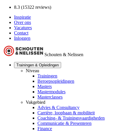
8.3 (15322 reviews)
Inspiratie
Over ons
Vacatures
Contact
Inloggen
Schouten & Nelissen
Trainingen & Opleidingen
Niveau
Trainingen
Beroepsopleidingen
Masters
Mastermodules
Masterclasses
Vakgebied
Advies & Consultancy
Carrière, loopbaan & mobiliteit
Coaching- & Trainingsvaardigheden
Communicatie & Presenteren
Finance