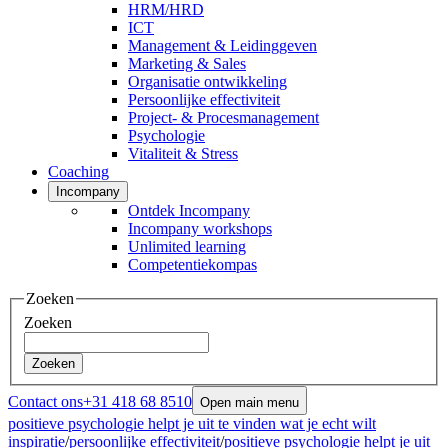
HRM/HRD
ICT
Management & Leidinggeven
Marketing & Sales
Organisatie ontwikkeling
Persoonlijke effectiviteit
Project- & Procesmanagement
Psychologie
Vitaliteit & Stress
Coaching
Incompany
Ontdek Incompany
Incompany workshops
Unlimited learning
Competentiekompas
Zoeken
Zoeken
Zoeken
Contact ons
+31 418 68 8510
Open main menu
positieve psychologie helpt je uit te vinden wat je echt wilt
inspiratie
/
persoonlijke effectiviteit
/
positieve psychologie helpt je uit