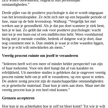
zich willen ontwikkelen, ongeacht hun persoonlijke
omstandigheden.”
Derde pijler van de positieve psychologie is dat er wordt uitgegaan
van het levensloopidee. Ze richt zich niet op een bepaalde periode of
fase, maar op de hele levensloop. Walburg: “Vergelijk het met
werken aan je gezondheid. Als je dat pas doet wanneer je ziek bent,
ben je te laat. Zo geldt dat ook voor positieve psychologie: wacht
niet tot je een burn-out of een midlifecrisis hebt. Wees voortdurend
bezig met je mentale conditie, bedenk of datgene wat je doet, daar
nog consistent mee is. Dan ontdek je waar je echte waarden liggen,
hoe je je echt wilt ontwikkelen als mens.”
Veertig procent ruimte om jezelf te veranderen
“Iedereen heeft wel een meer of minder helder perspectief van zijn
of haar toekomst. Voor een deel hangt dat af van karakter en
erfelijkheid. Uit meerdere studies is gebleken dat je ongeveer veertig
procent ruimte hebt om je zelf te veranderen, op een spoor te zetten.
De andere zestig procent zijn de maatschappelijke omstandigheden
en je genetische materiaal. Daar kun je niets aan doen. Maar met die
veertig procent kun je een heel eind komen.”
Grenzen accepteren
Hoe kun je nu achterhalen hoe je zelf tot bloei komt? Tot wie je wilt