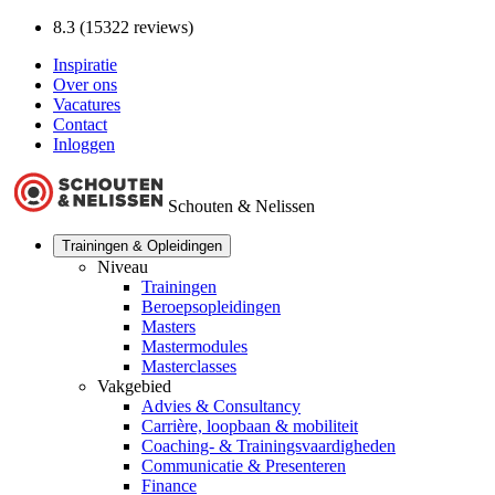
8.3 (15322 reviews)
Inspiratie
Over ons
Vacatures
Contact
Inloggen
Schouten & Nelissen
Trainingen & Opleidingen
Niveau
Trainingen
Beroepsopleidingen
Masters
Mastermodules
Masterclasses
Vakgebied
Advies & Consultancy
Carrière, loopbaan & mobiliteit
Coaching- & Trainingsvaardigheden
Communicatie & Presenteren
Finance