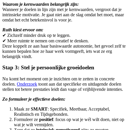
Waarom je kernwaarden belangrijk zijn:
Wanneer je doelen in lijn zijn met je kernwaarden, vergroot dat je
intrinsieke motivatie. Je gaat niet aan de slag omdat het moet, maar
omdat het echt betekenisvol is voor je.
Ruth kiest ervoor om:
✔︎ Zichzelf minder druk op te leggen.
✔︎ Meer ruimte te nemen om creatief te denken.
Deze koppelt ze aan haar basiswaarde autonomie, het gevoel zelf te
kunnen bepalen hoe ze haar werk vormgeeft, iets wat ze erg
belangrijk vindt.
Stap 3: Stel je persoonlijke groeidoelen
Nu komt het moment om je inzichten om te zetten in concrete
doelen.
Onderzoek
toont aan dat specifieke en uitdagende doelen
stellen tot betere prestaties leidt dan vage of vrijblijvende intenties.
Zo formuleer je effectieve doelen:
Maak ze
SMART
: Specifiek, Meetbaar, Acceptabel,
Realistisch en Tijdsgebonden.
Formuleer ze
positief
: focus op wat je wél wilt doen, niet op
wat je wilt vermijden.
Zorg dat ze
intrinsiek gemotiveerd
zijn: ze moeten