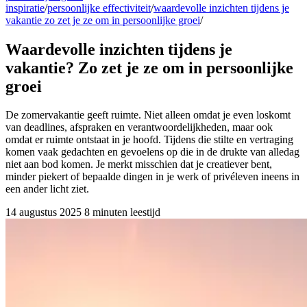
inspiratie
/
persoonlijke effectiviteit
/
waardevolle inzichten tijdens je
vakantie zo zet je ze om in persoonlijke groei
/
Waardevolle inzichten tijdens je
vakantie? Zo zet je ze om in persoonlijke
groei
De zomervakantie geeft ruimte. Niet alleen omdat je even loskomt
van deadlines, afspraken en verantwoordelijkheden, maar ook
omdat er ruimte ontstaat in je hoofd. Tijdens die stilte en vertraging
komen vaak gedachten en gevoelens op die in de drukte van alledag
niet aan bod komen. Je merkt misschien dat je creatiever bent,
minder piekert of bepaalde dingen in je werk of privéleven ineens in
een ander licht ziet.
14 augustus 2025
8 minuten leestijd