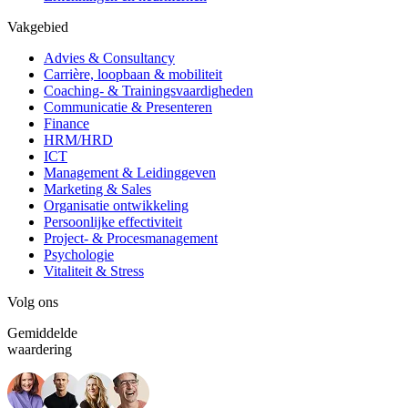
Vakgebied
Advies & Consultancy
Carrière, loopbaan & mobiliteit
Coaching- & Trainingsvaardigheden
Communicatie & Presenteren
Finance
HRM/HRD
ICT
Management & Leidinggeven
Marketing & Sales
Organisatie ontwikkeling
Persoonlijke effectiviteit
Project- & Procesmanagement
Psychologie
Vitaliteit & Stress
Volg ons
Gemiddelde
waardering