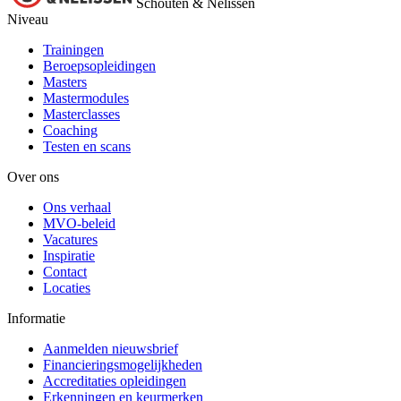
Schouten & Nelissen
Niveau
Trainingen
Beroepsopleidingen
Masters
Mastermodules
Masterclasses
Coaching
Testen en scans
Over ons
Ons verhaal
MVO-beleid
Vacatures
Inspiratie
Contact
Locaties
Informatie
Aanmelden nieuwsbrief
Financieringsmogelijkheden
Accreditaties opleidingen
Erkenningen en keurmerken