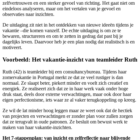
zelfvertrouwen en een sterker gevoel van richting. Het gaat niet om
eindeloos analyseren, maar om het vertalen van je gevoel en
observaties naar inzichten.
De uitdaging zit niet in het ontdekken van nieuwe ideeën tijdens je
vakantie –die komen vanzelf. De echte uitdaging is om ze te
bewaren, structureren en om te zetten in gedrag dat past bij je
dagelijks leven. Daarvoor heb je een plan nodig dat realistisch is en
motiveert.
Voorbeeld:
Het vakantie-inzicht van teamleider Ruth
Ruth (42) is teamleider bij een consultancybureau. Tijdens haar
zomervakantie in Portugal merkt ze dat ze veel rustiger is dan
normaal. Ze slaapt beter, piekert minder en voelt zich creatief en
energiek. Ze realiseert zich dat ze in haar werk vaak onder hoge
druk staat, deels door externe verwachtingen, maar ook door haar
eigen perfectionisme, iets waar ze al vaker terugkoppeling op kreeg.
Ze wil de lat minder hoog leggen maar ze weet ook dat de hectiek
van projecten en verwachtingen er zonder plan voor zullen zorgen
dat ze terugvalt in oude patronen. Ze besluit om bewust werk te
maken van haar vakantie-inzichten.
Het 7-stappenplan: van inzicht en zelfreflectie naar blijvende