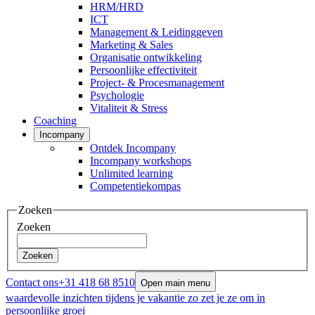
HRM/HRD
ICT
Management & Leidinggeven
Marketing & Sales
Organisatie ontwikkeling
Persoonlijke effectiviteit
Project- & Procesmanagement
Psychologie
Vitaliteit & Stress
Coaching
Incompany
Ontdek Incompany
Incompany workshops
Unlimited learning
Competentiekompas
Zoeken
Zoeken
Zoeken
Contact ons
+31 418 68 8510
Open main menu
waardevolle inzichten tijdens je vakantie zo zet je ze om in
persoonlijke groei