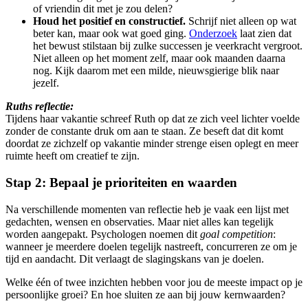
of vriendin dit met je zou delen?
Houd het positief en constructief.
Schrijf niet alleen op wat
beter kan, maar ook wat goed ging.
Onderzoek
laat zien dat
het bewust stilstaan bij zulke successen je veerkracht vergroot.
Niet alleen op het moment zelf, maar ook maanden daarna
nog. Kijk daarom met een milde, nieuwsgierige blik naar
jezelf.
Ruths reflectie:
Tijdens haar vakantie schreef Ruth op dat ze zich veel lichter voelde
zonder de constante druk om aan te staan. Ze beseft dat dit komt
doordat ze zichzelf op vakantie minder strenge eisen oplegt en meer
ruimte heeft om creatief te zijn.
Stap 2: Bepaal je prioriteiten en waarden
Na verschillende momenten van reflectie heb je vaak een lijst met
gedachten, wensen en observaties. Maar niet alles kan tegelijk
worden aangepakt. Psychologen noemen dit
goal competition
:
wanneer je meerdere doelen tegelijk nastreeft, concurreren ze om je
tijd en aandacht. Dit verlaagt de slagingskans van je doelen.
Welke één of twee inzichten hebben voor jou de meeste impact op je
persoonlijke groei? En hoe sluiten ze aan bij jouw kernwaarden?