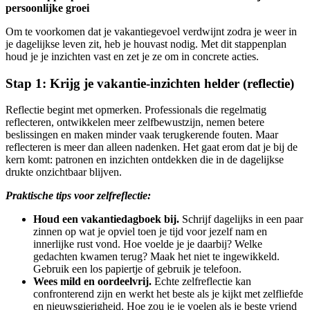
persoonlijke groei
Om te voorkomen dat je vakantiegevoel verdwijnt zodra je weer in
je dagelijkse leven zit, heb je houvast nodig. Met dit stappenplan
houd je je inzichten vast en zet je ze om in concrete acties.
Stap 1: Krijg je vakantie-inzichten helder (reflectie)
Reflectie begint met opmerken. Professionals die regelmatig
reflecteren, ontwikkelen meer zelfbewustzijn, nemen betere
beslissingen en maken minder vaak terugkerende fouten. Maar
reflecteren is meer dan alleen nadenken. Het gaat erom dat je bij de
kern komt: patronen en inzichten ontdekken die in de dagelijkse
drukte onzichtbaar blijven.
Praktische tips voor zelfreflectie:
Houd een vakantiedagboek bij.
Schrijf dagelijks in een paar
zinnen op wat je opviel toen je tijd voor jezelf nam en
innerlijke rust vond. Hoe voelde je je daarbij? Welke
gedachten kwamen terug? Maak het niet te ingewikkeld.
Gebruik een los papiertje of gebruik je telefoon.
Wees mild en oordeelvrij.
Echte zelfreflectie kan
confronterend zijn en werkt het beste als je kijkt met zelfliefde
en nieuwsgierigheid. Hoe zou je je voelen als je beste vriend