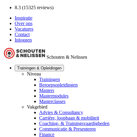
8.3 (15325 reviews)
Inspiratie
Over ons
Vacatures
Contact
Inloggen
Schouten & Nelissen
Trainingen & Opleidingen
Niveau
Trainingen
Beroepsopleidingen
Masters
Mastermodules
Masterclasses
Vakgebied
Advies & Consultancy
Carrière, loopbaan & mobiliteit
Coaching- & Trainingsvaardigheden
Communicatie & Presenteren
Finance