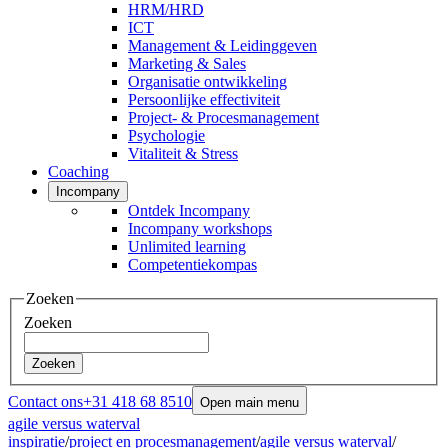
HRM/HRD
ICT
Management & Leidinggeven
Marketing & Sales
Organisatie ontwikkeling
Persoonlijke effectiviteit
Project- & Procesmanagement
Psychologie
Vitaliteit & Stress
Coaching
Incompany
Ontdek Incompany
Incompany workshops
Unlimited learning
Competentiekompas
Zoeken
Zoeken
Zoeken
Contact ons
+31 418 68 8510
Open main menu
agile versus waterval
inspiratie
/
project en procesmanagement
/
agile versus waterval
/