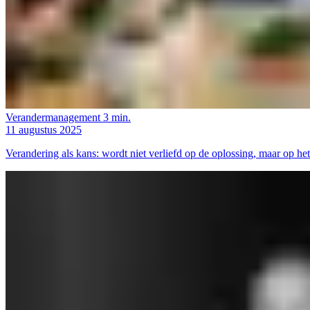
Verandermanagement
3 min.
11 augustus 2025
Verandering als kans: wordt niet verliefd op de oplossing, maar op he