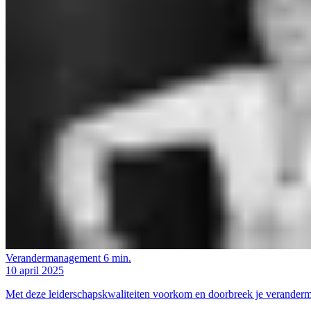
Verandermanagement
6 min.
10 april 2025
Met deze leiderschapskwaliteiten voorkom en doorbreek je verander