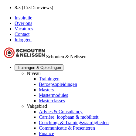
8.3 (15315 reviews)
Inspiratie
Over ons
Vacatures
Contact
Inloggen
Schouten & Nelissen
Trainingen & Opleidingen
Niveau
Trainingen
Beroepsopleidingen
Masters
Mastermodules
Masterclasses
Vakgebied
Advies & Consultancy
Carrière, loopbaan & mobiliteit
Coaching- & Trainingsvaardigheden
Communicatie & Presenteren
Finance