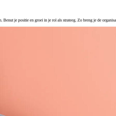
 Benut je positie en groei in je rol als strateeg. Zo breng je de organi