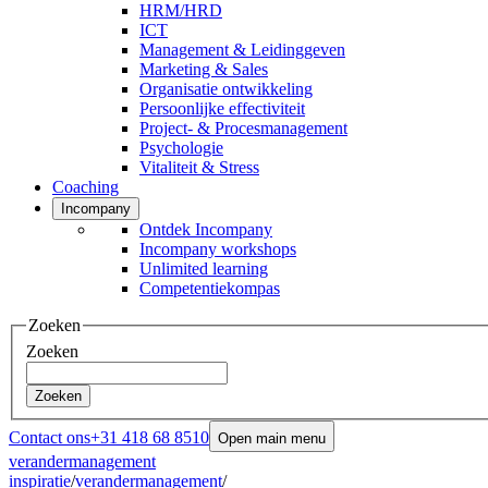
HRM/HRD
ICT
Management & Leidinggeven
Marketing & Sales
Organisatie ontwikkeling
Persoonlijke effectiviteit
Project- & Procesmanagement
Psychologie
Vitaliteit & Stress
Coaching
Incompany
Ontdek Incompany
Incompany workshops
Unlimited learning
Competentiekompas
Zoeken
Zoeken
Zoeken
Contact ons
+31 418 68 8510
Open main menu
verandermanagement
inspiratie
/
verandermanagement
/