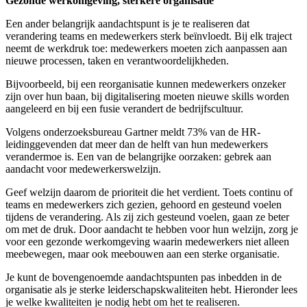
Gezonde werkomgeving, sterkere organisatie
Een ander belangrijk aandachtspunt is je te realiseren dat
verandering teams en medewerkers sterk beïnvloedt. Bij elk traject
neemt de werkdruk toe: medewerkers moeten zich aanpassen aan
nieuwe processen, taken en verantwoordelijkheden.
Bijvoorbeeld, bij een reorganisatie kunnen medewerkers onzeker
zijn over hun baan, bij digitalisering moeten nieuwe skills worden
aangeleerd en bij een fusie verandert de bedrijfscultuur.
Volgens onderzoeksbureau Gartner meldt 73% van de HR-
leidinggevenden dat meer dan de helft van hun medewerkers
verandermoe is. Een van de belangrijke oorzaken: gebrek aan
aandacht voor medewerkerswelzijn.
Geef welzijn daarom de prioriteit die het verdient. Toets continu of
teams en medewerkers zich gezien, gehoord en gesteund voelen
tijdens de verandering. Als zij zich gesteund voelen, gaan ze beter
om met de druk. Door aandacht te hebben voor hun welzijn, zorg je
voor een gezonde werkomgeving waarin medewerkers niet alleen
meebewegen, maar ook meebouwen aan een sterke organisatie.
Je kunt de bovengenoemde aandachtspunten pas inbedden in de
organisatie als je sterke leiderschapskwaliteiten hebt. Hieronder lees
je welke kwaliteiten je nodig hebt om het te realiseren.