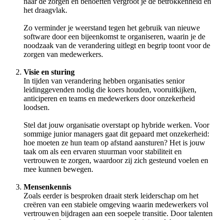
naar de zorgen en behoeften vergroot je de betrokkenheid en
het draagvlak.
Zo verminder je weerstand tegen het gebruik van nieuwe
software door een bijeenkomst te organiseren, waarin je de
noodzaak van de verandering uitlegt en begrip toont voor de
zorgen van medewerkers.
Visie en sturing
In tijden van verandering hebben organisaties senior
leidinggevenden nodig die koers houden, vooruitkijken,
anticiperen en teams en medewerkers door onzekerheid
loodsen.
Stel dat jouw organisatie overstapt op hybride werken. Voor
sommige junior managers gaat dit gepaard met onzekerheid:
hoe moeten ze hun team op afstand aansturen? Het is jouw
taak om als een ervaren stuurman voor stabiliteit en
vertrouwen te zorgen, waardoor zij zich gesteund voelen en
mee kunnen bewegen.
Mensenkennis
Zoals eerder is besproken draait sterk leiderschap om het
creëren van een stabiele omgeving waarin medewerkers vol
vertrouwen bijdragen aan een soepele transitie. Door talenten