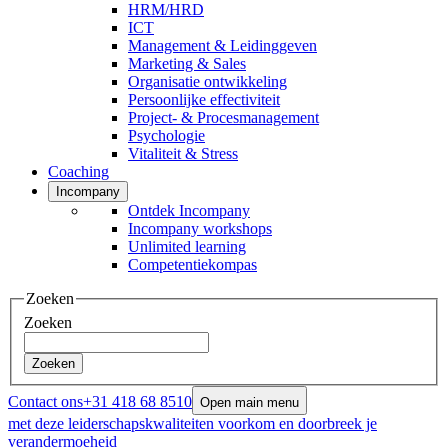
HRM/HRD
ICT
Management & Leidinggeven
Marketing & Sales
Organisatie ontwikkeling
Persoonlijke effectiviteit
Project- & Procesmanagement
Psychologie
Vitaliteit & Stress
Coaching
Incompany
Ontdek Incompany
Incompany workshops
Unlimited learning
Competentiekompas
Zoeken
Zoeken
Zoeken
Contact ons
+31 418 68 8510
Open main menu
met deze leiderschapskwaliteiten voorkom en doorbreek je
verandermoeheid