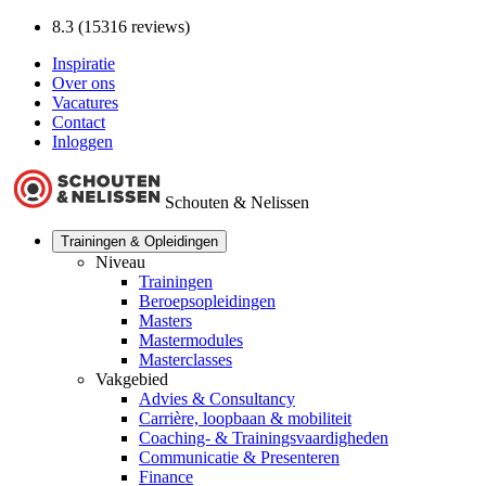
8.3 (15316 reviews)
Inspiratie
Over ons
Vacatures
Contact
Inloggen
Schouten & Nelissen
Trainingen & Opleidingen
Niveau
Trainingen
Beroepsopleidingen
Masters
Mastermodules
Masterclasses
Vakgebied
Advies & Consultancy
Carrière, loopbaan & mobiliteit
Coaching- & Trainingsvaardigheden
Communicatie & Presenteren
Finance