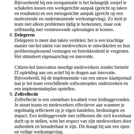
Bijvoorbeeld bij een reorganisatie is het belangrijk soepel te
schakelen tussen een werkgerichte aanpak (gericht op taken
en resultaten) en een mensgerichte aanpak (gericht op een
motiverende en ondersteunende werkomgeving). Zo leert je
team niet alleen problemen tijdig te herkennen, maar ook
zelfstandig met vernieuwende oplossingen te komen.
Delegeren
Delegeren is meer dan taken verdelen; het is een krachtige
manier om het talent van medewerkers te ontwikkelen en hun
probleemoplossend vermogen en betrokkenheid te vergroten.
Het stimuleert eigenaarschap en innovatie.
Citizen-led innovation moedigt medewerkers zonder formele
IT-opleiding aan om actief bij te dragen aan innovatie.
Bijvoorbeeld, bij de implementatie van een nieuw klantportaal
laat je het team verschillende softwareopties onderzoeken en
een implementatieplan opstellen.
Zelfreflectie
Zelfreflectie is een onmisbare kwaliteit voor leidinggevenden.
Je stuurt teams en medewerkers effectiever aan wanneer je
regelmatig reflecteert op je eigen handelen, beslissingen en
impact. Een leidinggevende met zelfkennis die zich kwetsbaar
durft op te stellen, wint het respect van zijn medewerkers door
authentiek en benaderbaar te zijn. Dit draagt bij aan een open
en veilige werkomgeving.