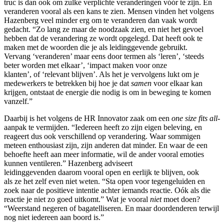
truc is dan ook om zulke verplichte veranderingen vóór te zijn. En
veranderen vooral als een kans te zien. Mensen vinden het volgens
Hazenberg veel minder erg om te veranderen dan vaak wordt
gedacht. “Zo lang ze maar de noodzaak zien, en niet het gevoel
hebben dat de verandering ze wordt opgelegd. Dat heeft ook te
maken met de woorden die je als leidinggevende gebruikt.
Vervang ‘veranderen’ maar eens door termen als ‘leren’, ‘steeds
beter worden met elkaar’, ‘impact maken voor onze
klanten’, of ‘relevant blijven’. Als het je vervolgens lukt om je
medewerkers te betrekken bij hoe je dat
samen
voor elkaar kan
krijgen, ontstaat de energie die nodig is om in beweging te komen
vanzelf.”
Daarbij is het volgens de HR Innovator zaak om een
one size fits all
-
aanpak te vermijden. “Iedereen heeft zo zijn eigen beleving, en
reageert dus ook verschillend op verandering. Waar sommigen
meteen enthousiast zijn, zijn anderen dat minder. En waar de een
behoefte heeft aan meer informatie, wil de ander vooral emoties
kunnen ventileren.” Hazenberg adviseert
leidinggevenden daarom vooral open en eerlijk te blijven, ook
als ze het zelf even niet weten. “Sta open voor tegengeluiden en
zoek naar de positieve intentie achter iemands reactie. Oók als die
reactie je niet zo goed uitkomt.” Wat je vooral
niet
moet doen?
“Weerstand negeren of bagatelliseren. En maar doordenderen terwijl
nog niet iedereen aan boord is.”