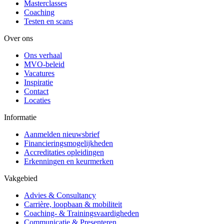
Masterclasses
Coaching
Testen en scans
Over ons
Ons verhaal
MVO-beleid
Vacatures
Inspiratie
Contact
Locaties
Informatie
Aanmelden nieuwsbrief
Financieringsmogelijkheden
Accreditaties opleidingen
Erkenningen en keurmerken
Vakgebied
Advies & Consultancy
Carrière, loopbaan & mobiliteit
Coaching- & Trainingsvaardigheden
Communicatie & Presenteren