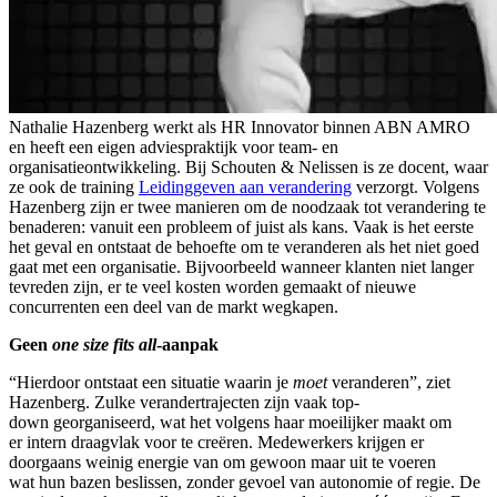
Nathalie Hazenberg werkt als HR Innovator binnen ABN AMRO
en heeft een eigen adviespraktijk voor team- en
organisatieontwikkeling. Bij Schouten & Nelissen is ze docent, waar
ze ook de training
Leidinggeven aan verandering
verzorgt. Volgens
Hazenberg zijn er twee manieren om de noodzaak tot verandering te
benaderen: vanuit een probleem of juist als kans. Vaak is het eerste
het geval en ontstaat de behoefte om te veranderen als het niet goed
gaat met een organisatie. Bijvoorbeeld wanneer klanten niet langer
tevreden zijn, er te veel kosten worden gemaakt of nieuwe
concurrenten een deel van de markt wegkapen.
Geen
one size fits all
-aanpak
“Hierdoor ontstaat een situatie waarin je
moet
veranderen”, ziet
Hazenberg. Zulke verandertrajecten zijn vaak top-
down georganiseerd, wat het volgens haar moeilijker maakt om
er intern draagvlak voor te creëren. Medewerkers krijgen er
doorgaans weinig energie van om gewoon maar uit te voeren
wat hun bazen beslissen, zonder gevoel van autonomie of regie. De