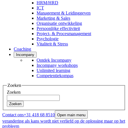
HRM/HRD
ICT
Management & Leidinggeven
Marketing & Sales
Organisatie ontwikkeling
Persoonlijke effectiviteit
Project- & Procesmanagement
Psychologie
Vitaliteit & Stress
Coaching
Incompany
Ontdek Incompany
Incompany workshops
Unlimited learning
Competentiekompas
Zoeken
Zoeken
Zoeken
Contact ons
+31 418 68 8510
Open main menu
verandering als kans wordt niet verliefd op de oplossing maar op het
probleem