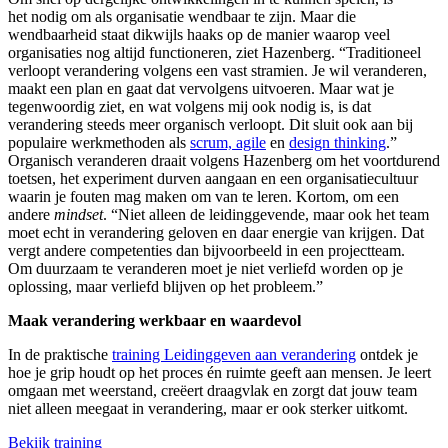
het nodig om als organisatie wendbaar te zijn. Maar die
wendbaarheid staat dikwijls haaks op de manier waarop veel
organisaties nog altijd functioneren, ziet Hazenberg. “Traditioneel
verloopt verandering volgens een vast stramien. Je wil veranderen,
maakt een plan en gaat dat vervolgens uitvoeren. Maar wat je
tegenwoordig ziet, en wat volgens mij ook nodig is, is dat
verandering steeds meer organisch verloopt. Dit sluit ook aan bij
populaire werkmethoden als
scrum, agile
en
design thinking
.”
Organisch veranderen draait volgens Hazenberg om het voortdurend
toetsen, het experiment durven aangaan en een organisatiecultuur
waarin je fouten mag maken om van te leren. Kortom, om een
andere
mindset
. “Niet alleen de leidinggevende, maar ook het team
moet echt in verandering geloven en daar energie van krijgen. Dat
vergt andere competenties dan bijvoorbeeld in een projectteam.
Om duurzaam te veranderen moet je niet verliefd worden op je
oplossing, maar verliefd blijven op het probleem.”
Maak verandering werkbaar en waardevol
In de praktische
training Leidinggeven aan verandering
ontdek je
hoe je grip houdt op het proces én ruimte geeft aan mensen. Je leert
omgaan met weerstand, creëert draagvlak en zorgt dat jouw team
niet alleen meegaat in verandering, maar er ook sterker uitkomt.
Bekijk training