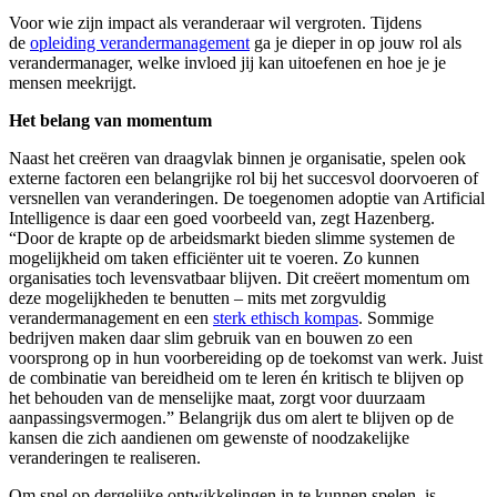
Voor wie zijn impact als veranderaar wil vergroten. Tijdens
de
opleiding verandermanagement
ga je dieper in op jouw rol als
verandermanager, welke invloed jij kan uitoefenen en hoe je je
mensen meekrijgt.
Het belang van momentum
Naast het creëren van draagvlak binnen je organisatie, spelen ook
externe factoren een belangrijke rol bij het succesvol doorvoeren of
versnellen van veranderingen. De toegenomen adoptie van Artificial
Intelligence is daar een goed voorbeeld van, zegt Hazenberg.
“Door de krapte op de arbeidsmarkt bieden slimme systemen de
mogelijkheid om taken efficiënter uit te voeren. Zo kunnen
organisaties toch levensvatbaar blijven. Dit creëert momentum om
deze mogelijkheden te benutten – mits met zorgvuldig
verandermanagement en een
sterk ethisch kompas
. Sommige
bedrijven maken daar slim gebruik van en bouwen zo een
voorsprong op in hun voorbereiding op de toekomst van werk. Juist
de combinatie van bereidheid om te leren én kritisch te blijven op
het behouden van de menselijke maat, zorgt voor duurzaam
aanpassingsvermogen.” Belangrijk dus om alert te blijven op de
kansen die zich aandienen om gewenste of noodzakelijke
veranderingen te realiseren.
Om snel op dergelijke ontwikkelingen in te kunnen spelen, is