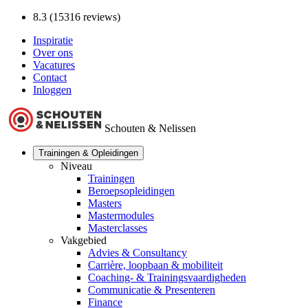
8.3 (15316 reviews)
Inspiratie
Over ons
Vacatures
Contact
Inloggen
Schouten & Nelissen
Trainingen & Opleidingen
Niveau
Trainingen
Beroepsopleidingen
Masters
Mastermodules
Masterclasses
Vakgebied
Advies & Consultancy
Carrière, loopbaan & mobiliteit
Coaching- & Trainingsvaardigheden
Communicatie & Presenteren
Finance