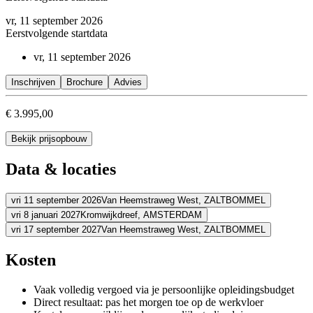
vr, 11 september 2026
Eerstvolgende startdata
vr, 11 september 2026
Inschrijven
Brochure
Advies
€ 3.995,00
Bekijk prijsopbouw
Data & locaties
vri 11 september 2026
Van Heemstraweg West,
ZALTBOMMEL
vri 8 januari 2027
Kromwijkdreef,
AMSTERDAM
Adres
vri 17 september 2027
Van Heemstraweg West,
ZALTBOMMEL
Adres
Schouten & Nelissen
Van Heemstraweg West
5301 PA ZALTBOMM
Adres
Kosten
Bekijk route
Planetarium Meeting Center Amsterdam
Kromwijkdreef
1108 JA A
Bekijk route
Schouten & Nelissen
Van Heemstraweg West
5301 PA ZALTBOMM
Prijs
Vaak volledig vergoed via je persoonlijke opleidingsbudget
Bekijk route
Prijs
Direct resultaat: pas het morgen toe op de werkvloer
€ 3.995,00