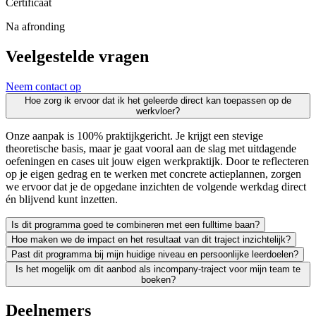
Certificaat
Na afronding
Veelgestelde vragen
Neem contact op
Hoe zorg ik ervoor dat ik het geleerde direct kan toepassen op de
werkvloer?
Onze aanpak is 100% praktijkgericht. Je krijgt een stevige
theoretische basis, maar je gaat vooral aan de slag met uitdagende
oefeningen en cases uit jouw eigen werkpraktijk. Door te reflecteren
op je eigen gedrag en te werken met concrete actieplannen, zorgen
we ervoor dat je de opgedane inzichten de volgende werkdag direct
én blijvend kunt inzetten.
Is dit programma goed te combineren met een fulltime baan?
Hoe maken we de impact en het resultaat van dit traject inzichtelijk?
Zeker. We leiden uitsluitend werkende professionals op en weten als g
Past dit programma bij mijn huidige niveau en persoonlijke leerdoelen?
Leren moet leiden tot merkbaar resultaat; voor jezelf én voor je org
Is het mogelijk om dit aanbod als incompany-traject voor mijn team te
We vinden het essentieel dat je een traject kiest dat écht bij je past
boeken?
Absoluut. Vrijwel al onze trainingen en opleidingen kunnen we incomp
Deelnemers