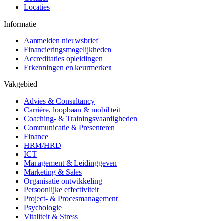
Locaties
Informatie
Aanmelden nieuwsbrief
Financieringsmogelijkheden
Accreditaties opleidingen
Erkenningen en keurmerken
Vakgebied
Advies & Consultancy
Carrière, loopbaan & mobiliteit
Coaching- & Trainingsvaardigheden
Communicatie & Presenteren
Finance
HRM/HRD
ICT
Management & Leidinggeven
Marketing & Sales
Organisatie ontwikkeling
Persoonlijke effectiviteit
Project- & Procesmanagement
Psychologie
Vitaliteit & Stress