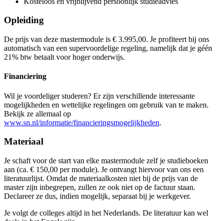
Prijs
Kosteloos en vrijblijvend persoonlijk studieadvies
€ 3.995,00
Bekijk prijsopbouw
€ 3.995,00
Opleiding
Kies deze startdatum
Bekijk prijsopbouw
Kies deze startdatum
Bekijk prijsopbouw
De prijs van deze mastermodule is € 3.995,00. Je profiteert bij ons
Lesdagen
Kies deze startdatum
automatisch van een supervoordelige regeling, namelijk dat je géén
Lesdagen
vri
11-09-2026
9:30 - 17:30
21% btw betaalt voor hoger onderwijs.
Lesdagen
vri
25-09-2026
9:30 - 17:30
vri
08-01-2027
9:30 - 17:30
vri
09-10-2026
9:30 - 17:30
vri
22-01-2027
9:30 - 17:30
Financiering
vri
17-09-2027
9:30 - 17:30
vri
30-10-2026
9:30 - 17:30
vri
05-02-2027
9:30 - 17:30
vri
01-10-2027
9:30 - 17:30
vri
13-11-2026
9:30 - 17:30
vri
19-02-2027
9:30 - 17:30
vri
15-10-2027
9:30 - 17:30
Wil je voordeliger studeren? Er zijn verschillende interessante
vri
27-11-2026
9:30 - 17:30
vri
05-03-2027
9:30 - 17:30
vri
05-11-2027
9:30 - 17:30
mogelijkheden en wettelijke regelingen om gebruik van te maken.
vri
11-12-2026
9:30 - 17:30
vri
19-03-2027
9:30 - 17:30
vri
19-11-2027
9:30 - 17:30
Bekijk ze allemaal op
vri
02-04-2027
9:30 - 17:30
vri
03-12-2027
9:30 - 17:30
www.sn.nl/informatie/financieringsmogelijkheden
.
vri
17-12-2027
9:30 - 17:30
Materiaal
Je schaft voor de start van elke mastermodule zelf je studieboeken
aan (ca. € 150,00 per module). Je ontvangt hiervoor van ons een
literatuurlijst. Omdat de materiaalkosten niet bij de prijs van de
master zijn inbegrepen, zullen ze ook niet op de factuur staan.
Declareer ze dus, indien mogelijk, separaat bij je werkgever.
Je volgt de colleges altijd in het Nederlands. De literatuur kan wel