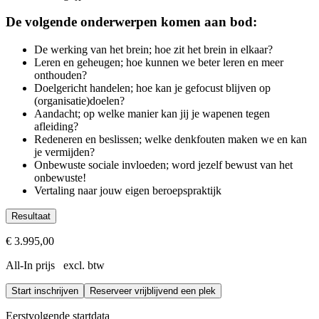
De volgende onderwerpen komen aan bod:
De werking van het brein; hoe zit het brein in elkaar?
Leren en geheugen; hoe kunnen we beter leren en meer
onthouden?
Doelgericht handelen; hoe kan je gefocust blijven op
(organisatie)doelen?
Aandacht; op welke manier kan jij je wapenen tegen
afleiding?
Redeneren en beslissen; welke denkfouten maken we en kan
je vermijden?
Onbewuste sociale invloeden; word jezelf bewust van het
onbewuste!
Vertaling naar jouw eigen beroepspraktijk
Resultaat
Je bent op de hoogte van inzichten op het gebied van breinwe
€ 3.995,00
Je kan mythes over het brein onderscheiden van feiten over het 
All-In prijs excl. btw
Je begrijpt hoe je het brein en gedrag van mensen kunt sturen
Je begrijpt welke beperkingen het brein heeft en hoe je deze ku
Start inschrijven
Je kunt je eigen gedrag en denkvermogen en dat van collega’s o
Reserveer vrijblijvend een plek
Je kan een sterke koppeling maken tussen het geleerde en je ei
Eerstvolgende startdata