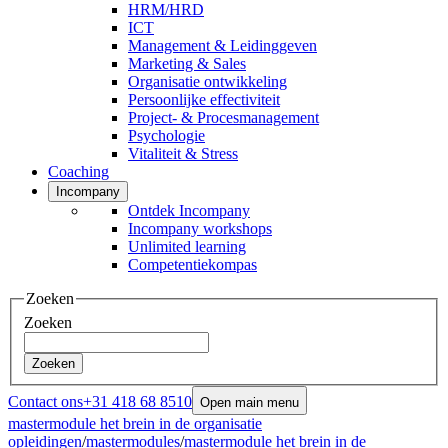
HRM/HRD
ICT
Management & Leidinggeven
Marketing & Sales
Organisatie ontwikkeling
Persoonlijke effectiviteit
Project- & Procesmanagement
Psychologie
Vitaliteit & Stress
Coaching
Incompany
Ontdek Incompany
Incompany workshops
Unlimited learning
Competentiekompas
Zoeken
Zoeken
Zoeken
Contact ons
+31 418 68 8510
Open main menu
mastermodule het brein in de organisatie
opleidingen
/
mastermodules
/
mastermodule het brein in de