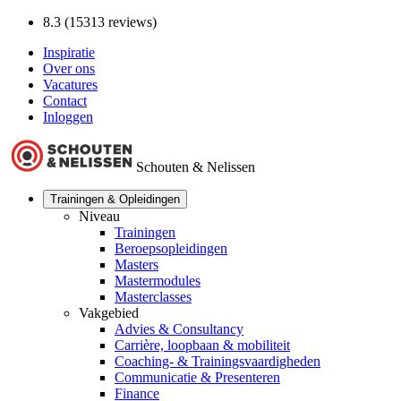
8.3 (15313 reviews)
Inspiratie
Over ons
Vacatures
Contact
Inloggen
Schouten & Nelissen
Trainingen & Opleidingen
Niveau
Trainingen
Beroepsopleidingen
Masters
Mastermodules
Masterclasses
Vakgebied
Advies & Consultancy
Carrière, loopbaan & mobiliteit
Coaching- & Trainingsvaardigheden
Communicatie & Presenteren
Finance