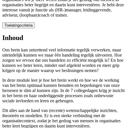
organisaties beter begrijpt en daarin kunt interveniëren. Je hebt deze
interesse vanuit je functie als (HR-)manager, leidinggevende,
adviseur, (loopbaan)coach of trainer.
Toelatingscriteria
Toelatingscriteria
Inhoud
Voor deze mastermodule heb je een hbo-achtergrond nodig, aangevuld
Ons brein kan ontzettend veel informatie tegelijk verwerken, maar
uiteindelijk kunnen we maar één handeling tegelijk uitvoeren. Hoe
Mocht je ervoor kiezen om de gehele
master
te gaan volgen, dan volgt
zorgen we ervoor dat ons handelen zo efficiënt mogelijk is? En hoe
kunnen we beter leren, minder snel afgeleid worden en meer grip
krijgen op de manier waarop we beslissingen nemen?
In deze module leer je hoe het brein werkt en hoe we de werking
van het brein optimaal kunnen benutten en beperkingen van onze
hersenen te slim af kunnen zijn. In de 7 collegedagen krijg je inzicht
in het brein en haar onderliggende processen zoals onbewuste
sociale invloeden en leren en geheugen.
Dit alles aan de hand van (recente) wetenschappelijke inzichten,
theorieën en modellen. Er is een sterke verbinding met de
organisatiecontext, zodat je het gedrag van mensen in organisaties
beter leert begrijpen en daarin kunt interveniëren.