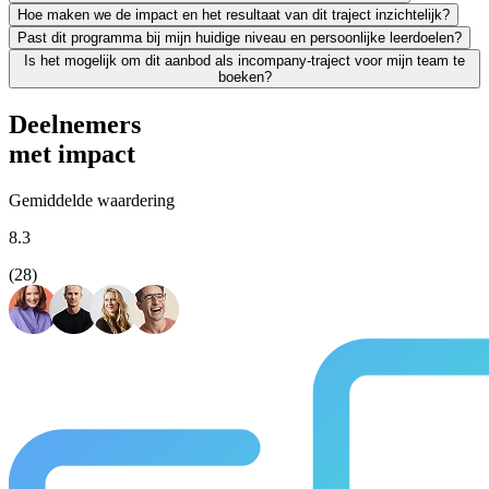
Hoe maken we de impact en het resultaat van dit traject inzichtelijk?
Zeker. We leiden uitsluitend werkende professionals op en weten als g
Past dit programma bij mijn huidige niveau en persoonlijke leerdoelen?
Leren moet leiden tot merkbaar resultaat; voor jezelf én voor je org
Is het mogelijk om dit aanbod als incompany-traject voor mijn team te
We vinden het essentieel dat je een traject kiest dat écht bij je past
boeken?
Absoluut. Vrijwel al onze trainingen en opleidingen kunnen we incomp
Deelnemers
met impact
Gemiddelde waardering
8.3
(28)