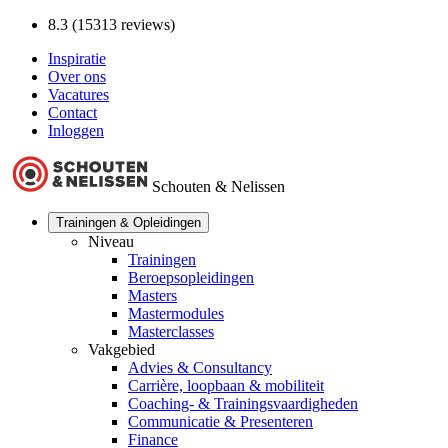
8.3 (15313 reviews)
Inspiratie
Over ons
Vacatures
Contact
Inloggen
Schouten & Nelissen
Trainingen & Opleidingen
Niveau
Trainingen
Beroepsopleidingen
Masters
Mastermodules
Masterclasses
Vakgebied
Advies & Consultancy
Carrière, loopbaan & mobiliteit
Coaching- & Trainingsvaardigheden
Communicatie & Presenteren
Finance