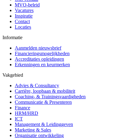
MVO-beleid
Vacatures
Inspiratie
Contact
Locaties
Informatie
Aanmelden nieuwsbrief
Financieringsmogelijkheden
Accreditaties opleidingen
Erkenningen en keurmerken
Vakgebied
Advies & Consultancy
Carrière, loopbaan & mobiliteit
Coaching- & Trainingsvaardigheden
Communicatie & Presenteren
Finance
HRM/HRD
ICT
Management & Leidinggeven
Marketing & Sales
Organisatie ontwikkeling