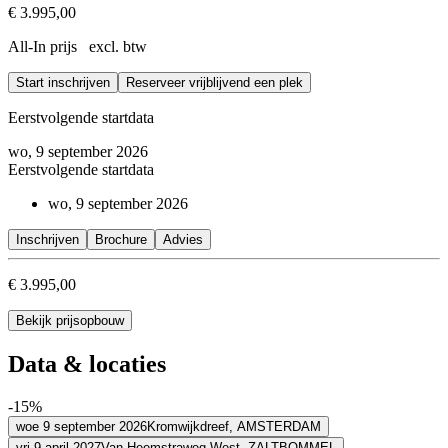
Je hebt kennisgemaakt met verschillende principes uit de psych
€ 3.995,00
Je bent op de hoogte van actuele wetenschappelijke inzichten
All-In prijs excl. btw
Je kent psychologische processen die belangrijk zijn in organisa
Je kunt verklaren waarom mensen in organisaties van gedrag v
Start inschrijven
Je weet hoe je daarin kunt interveniëren
Reserveer vrijblijvend een plek
Eerstvolgende startdata
wo, 9 september 2026
Eerstvolgende startdata
wo, 9 september 2026
Inschrijven
Brochure
Advies
€ 3.995,00
Bekijk prijsopbouw
Data & locaties
-15%
woe 9 september 2026
Kromwijkdreef,
AMSTERDAM
vri 9 april 2027
Van Heemstraweg West,
ZALTBOMMEL