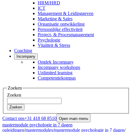
HRM/HRD
ICT
Management & Leidinggeven
Marketing & Sales
Organisatie ontwikkeling
Persoonlijke effectiviteit
Project- & Procesmanagement
Psychologie
Vitaliteit & Stress
Coaching
Incompany
Ontdek Incompany
Incompany workshops
Unlimited learning
Competentiekompas
Zoeken
Zoeken
Zoeken
Contact ons
+31 418 68 8510
Open main menu
mastermodule psychologie in 7 dagen
opleidingen
/
mastermodules
/
mastermodule psychologie in 7 dagen
/