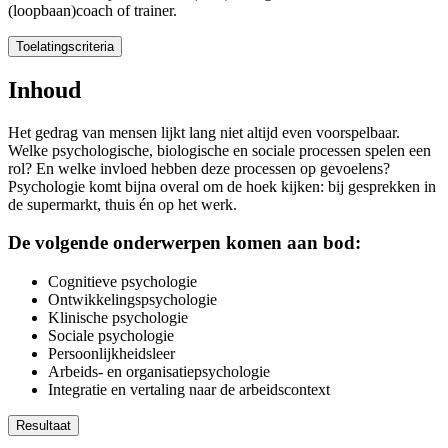
(loopbaan)coach of trainer.
Toelatingscriteria
Toelatingscriteria
Inhoud
Voor deze mastermodule heb je een hbo-achtergrond nodig, aangevuld
Het gedrag van mensen lijkt lang niet altijd even voorspelbaar.
Welke psychologische, biologische en sociale processen spelen een
Mocht je ervoor kiezen om de gehele
master
te gaan volgen, dan volgt
rol? En welke invloed hebben deze processen op gevoelens?
Psychologie komt bijna overal om de hoek kijken: bij gesprekken in
de supermarkt, thuis én op het werk.
De volgende onderwerpen komen aan bod:
Cognitieve psychologie
Ontwikkelingspsychologie
Klinische psychologie
Sociale psychologie
Persoonlijkheidsleer
Arbeids- en organisatiepsychologie
Integratie en vertaling naar de arbeidscontext
Resultaat