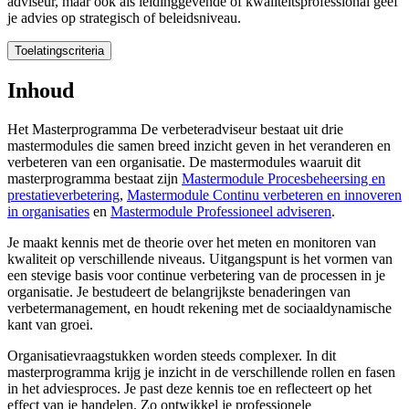
adviseur, maar ook als leidinggevende of kwaliteitsprofessional geef
je advies op strategisch of beleidsniveau.
Toelatingscriteria
Toelatingscriteria
Inhoud
Voor alle masterprogramma's heb je een hbo-achtergrond nodig, aange
Het Masterprogramma De verbeteradviseur bestaat uit drie
mastermodules die samen breed inzicht geven in het veranderen en
Mocht je ervoor kiezen om de gehele
master
te gaan volgen, dan volgt
verbeteren van een organisatie. De mastermodules waaruit dit
masterprogramma bestaat zijn
Mastermodule Procesbeheersing en
prestatieverbetering
,
Mastermodule Continu verbeteren en innoveren
in organisaties
en
Mastermodule Professioneel adviseren
.
Je maakt kennis met de theorie over het meten en monitoren van
kwaliteit op verschillende niveaus. Uitgangspunt is het vormen van
een stevige basis voor continue verbetering van de processen in je
organisatie. Je bestudeert de belangrijkste benaderingen van
verbetermanagement, en houdt rekening met de sociaaldynamische
kant van groei.
Organisatievraagstukken worden steeds complexer. In dit
masterprogramma krijg je inzicht in de verschillende rollen en fasen
in het adviesproces. Je past deze kennis toe en reflecteert op het
effect van je handelen. Zo ontwikkel je professionele