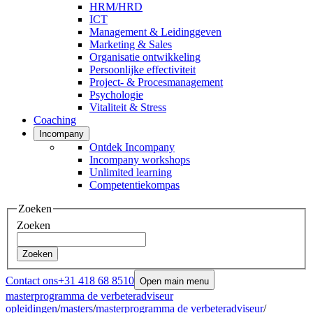
HRM/HRD
ICT
Management & Leidinggeven
Marketing & Sales
Organisatie ontwikkeling
Persoonlijke effectiviteit
Project- & Procesmanagement
Psychologie
Vitaliteit & Stress
Coaching
Incompany
Ontdek Incompany
Incompany workshops
Unlimited learning
Competentiekompas
Zoeken
Zoeken
Zoeken
Contact ons
+31 418 68 8510
Open main menu
masterprogramma de verbeteradviseur
opleidingen
/
masters
/
masterprogramma de verbeteradviseur
/