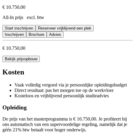
Je hebt verschillende technieken van kwaliteitsmeting onder de
€ 10.750,00
Je weet hoe je in de praktijk gerichte kwaliteitsmetingen kiest e
All-In prijs excl. btw
Je hebt kennis van risicomanagement en verbetermanagement
Je hebt inzicht in de verschillen tussen verbeteren, innoveren 
Start inschrijven
Je kent de rollen, fasen en interventies in het adviesproces
Reserveer vrijblijvend een plek
Je kiest je eigen adviesrol en zet passende interventies en stijlen
Inschrijven
Brochure
Advies
Je herkent weerstand en weet hoe je die kunt hanteren
€ 10.750,00
Bekijk prijsopbouw
Kosten
Vaak volledig vergoed via je persoonlijke opleidingsbudget
Direct resultaat: pas het morgen toe op de werkvloer
Kosteloos en vrijblijvend persoonlijk studieadvies
Opleiding
De prijs van het masterprogramma is € 10.750,00. Je profiteert bij
ons automatisch van een supervoordelige regeling, namelijk dat je
géén 21% btw betaalt voor hoger onderwijs.