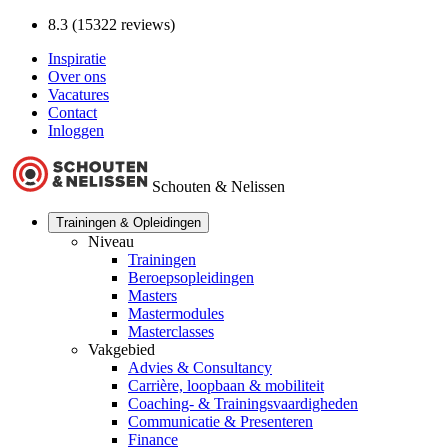
8.3 (15322 reviews)
Inspiratie
Over ons
Vacatures
Contact
Inloggen
Schouten & Nelissen
Trainingen & Opleidingen
Niveau
Trainingen
Beroepsopleidingen
Masters
Mastermodules
Masterclasses
Vakgebied
Advies & Consultancy
Carrière, loopbaan & mobiliteit
Coaching- & Trainingsvaardigheden
Communicatie & Presenteren
Finance