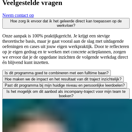
Veelgestelde vragen
Neem contact op
Hoe zorg ik ervoor dat ik het geleerde direct kan toepassen op de
werkvloer?
Onze aanpak is 100% praktijkgericht. Je krijgt een stevige
theoretische basis, maar je gaat vooral aan de slag met uitdagende
oefeningen en cases uit jouw eigen werkpraktijk. Door te reflecteren
op je eigen gedrag en te werken met concrete actieplannen, zorgen
we ervoor dat je de opgedane inzichten de volgende werkdag direct
én blijvend kunt inzetten.
Is dit programma goed te combineren met een fulltime baan?
Hoe maken we de impact en het resultaat van dit traject inzichtelijk?
Zeker. We leiden uitsluitend werkende professionals op en weten als g
Past dit programma bij mijn huidige niveau en persoonlijke leerdoelen?
Leren moet leiden tot merkbaar resultaat; voor jezelf én voor je org
Is het mogelijk om dit aanbod als incompany-traject voor mijn team te
We vinden het essentieel dat je een traject kiest dat écht bij je past
boeken?
Absoluut. Vrijwel al onze trainingen en opleidingen kunnen we incomp