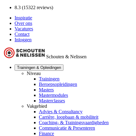
8.3 (15322 reviews)
Inspiratie
Over ons
Vacatures
Contact
Inloggen
Schouten & Nelissen
Trainingen & Opleidingen
Niveau
Trainingen
Beroepsopleidingen
Masters
Mastermodules
Masterclasses
Vakgebied
Advies & Consultancy
Carrière, loopbaan & mobiliteit
Coaching- & Trainingsvaardigheden
Communicatie & Presenteren
Finance