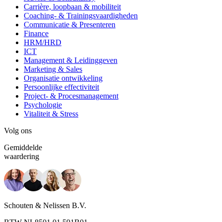
Carrière, loopbaan & mobiliteit
Coaching- & Trainingsvaardigheden
Communicatie & Presenteren
Finance
HRM/HRD
ICT
Management & Leidinggeven
Marketing & Sales
Organisatie ontwikkeling
Persoonlijke effectiviteit
Project- & Procesmanagement
Psychologie
Vitaliteit & Stress
Volg ons
Gemiddelde
waardering
Schouten & Nelissen B.V.