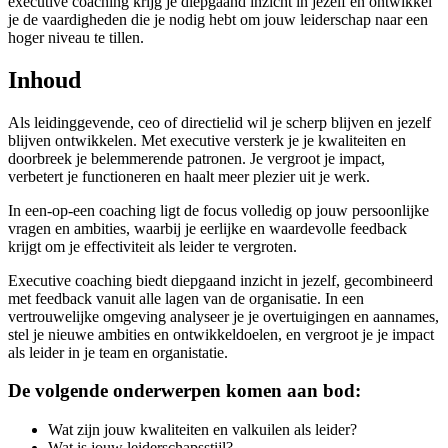
executive coaching krijg je diepgaand inzicht in jezelf en ontwikkel
je de vaardigheden die je nodig hebt om jouw leiderschap naar een
hoger niveau te tillen.
Inhoud
Als leidinggevende, ceo of directielid wil je scherp blijven en jezelf
blijven ontwikkelen. Met executive versterk je je kwaliteiten en
doorbreek je belemmerende patronen. Je vergroot je impact,
verbetert je functioneren en haalt meer plezier uit je werk.
In een-op-een coaching ligt de focus volledig op jouw persoonlijke
vragen en ambities, waarbij je eerlijke en waardevolle feedback
krijgt om je effectiviteit als leider te vergroten.
Executive coaching biedt diepgaand inzicht in jezelf, gecombineerd
met feedback vanuit alle lagen van de organisatie. In een
vertrouwelijke omgeving analyseer je je overtuigingen en aannames,
stel je nieuwe ambities en ontwikkeldoelen, en vergroot je je impact
als leider in je team en organistatie.
De volgende onderwerpen komen aan bod:
Wat zijn jouw kwaliteiten en valkuilen als leider?
Wat is jouw leiderschapsstijl?