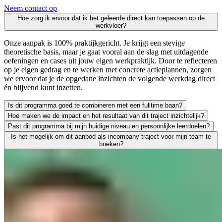
Neem contact op
Hoe zorg ik ervoor dat ik het geleerde direct kan toepassen op de
werkvloer?
Onze aanpak is 100% praktijkgericht. Je krijgt een stevige
theoretische basis, maar je gaat vooral aan de slag met uitdagende
oefeningen en cases uit jouw eigen werkpraktijk. Door te reflecteren
op je eigen gedrag en te werken met concrete actieplannen, zorgen
we ervoor dat je de opgedane inzichten de volgende werkdag direct
én blijvend kunt inzetten.
Is dit programma goed te combineren met een fulltime baan?
Hoe maken we de impact en het resultaat van dit traject inzichtelijk?
Zeker. We leiden uitsluitend werkende professionals op en weten als g
Past dit programma bij mijn huidige niveau en persoonlijke leerdoelen?
Leren moet leiden tot merkbaar resultaat; voor jezelf én voor je org
Is het mogelijk om dit aanbod als incompany-traject voor mijn team te
We vinden het essentieel dat je een traject kiest dat écht bij je past
boeken?
Absoluut. Vrijwel al onze trainingen en opleidingen kunnen we incomp