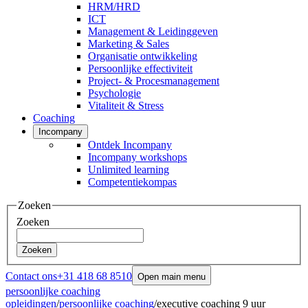
HRM/HRD
ICT
Management & Leidinggeven
Marketing & Sales
Organisatie ontwikkeling
Persoonlijke effectiviteit
Project- & Procesmanagement
Psychologie
Vitaliteit & Stress
Coaching
Incompany
Ontdek Incompany
Incompany workshops
Unlimited learning
Competentiekompas
Zoeken
Zoeken
Zoeken
Contact ons
+31 418 68 8510
Open main menu
persoonlijke coaching
opleidingen
/
persoonlijke coaching
/
executive coaching 9 uur