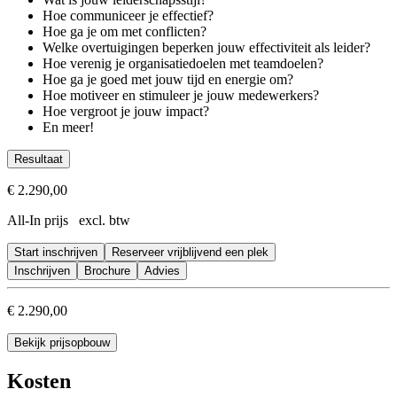
Hoe communiceer je effectief?
Hoe ga je om met conflicten?
Welke overtuigingen beperken jouw effectiviteit als leider?
Hoe verenig je organisatiedoelen met teamdoelen?
Hoe ga je goed met jouw tijd en energie om?
Hoe motiveer en stimuleer je jouw medewerkers?
Hoe vergroot je jouw impact?
En meer!
Resultaat
Je past verschillende leiderschapsstijlen effectief toe
€ 2.290,00
Je communiceert duidelijker en sterker
All-In prijs excl. btw
Je hebt een duidelijke visie op je leiderschap
Je vergroot je impact en invloed
Start inschrijven
Je krijgt meer energie en plezier in je werk
Reserveer vrijblijvend een plek
Inschrijven
Brochure
Advies
€ 2.290,00
Bekijk prijsopbouw
Kosten