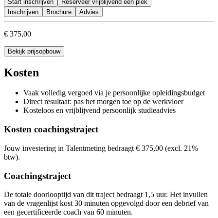
Start inschrijven
Je kunt aan de slag met een concreet competentierapport
Reserveer vrijblijvend een plek
Inschrijven
Brochure
Advies
€ 375,00
Bekijk prijsopbouw
Kosten
Vaak volledig vergoed via je persoonlijke opleidingsbudget
Direct resultaat: pas het morgen toe op de werkvloer
Kosteloos en vrijblijvend persoonlijk studieadvies
Kosten coachingstraject
Jouw investering in Talentmeting bedraagt € 375,00 (excl. 21%
btw).
Coachingstraject
De totale doorlooptijd van dit traject bedraagt 1,5 uur. Het invullen
van de vragenlijst kost 30 minuten opgevolgd door een debrief van
een gecertificeerde coach van 60 minuten.