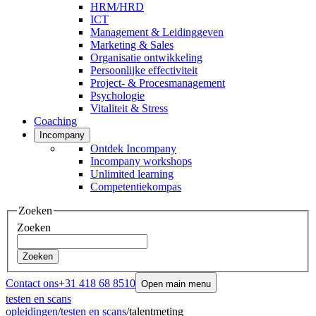
HRM/HRD
ICT
Management & Leidinggeven
Marketing & Sales
Organisatie ontwikkeling
Persoonlijke effectiviteit
Project- & Procesmanagement
Psychologie
Vitaliteit & Stress
Coaching
Incompany
Ontdek Incompany
Incompany workshops
Unlimited learning
Competentiekompas
Zoeken
Zoeken
Zoeken
Contact ons
+31 418 68 8510
Open main menu
testen en scans
opleidingen
/
testen en scans
/
talentmeting