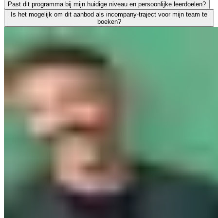
Zeker. We leiden uitsluitend werkende professionals op en weten als g
Past dit programma bij mijn huidige niveau en persoonlijke leerdoelen?
Leren moet leiden tot merkbaar resultaat; voor jezelf én voor je org
Is het mogelijk om dit aanbod als incompany-traject voor mijn team te
We vinden het essentieel dat je een traject kiest dat écht bij je past
boeken?
Absoluut. Vrijwel al onze trainingen en opleidingen kunnen we incomp