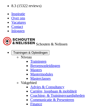
8.3 (15322 reviews)
Inspiratie
Over ons
Vacatures
Contact
Inloggen
Schouten & Nelissen
Trainingen & Opleidingen
Niveau
Trainingen
Beroepsopleidingen
Masters
Mastermodules
Masterclasses
Vakgebied
Advies & Consultancy
Carrière, loopbaan & mobiliteit
Coaching- & Trainingsvaardigheden
Communicatie & Presenteren
Finance