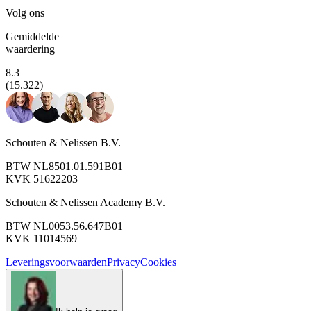
Volg ons
Gemiddelde
waardering
8.3
(15.322)
Schouten & Nelissen B.V.
BTW NL8501.01.591B01
KVK 51622203
Schouten & Nelissen Academy B.V.
BTW NL0053.56.647B01
KVK 11014569
Leveringsvoorwaarden
Privacy
Cookies