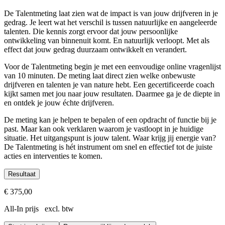
De Talentmeting laat zien wat de impact is van jouw drijfveren in je
gedrag. Je leert wat het verschil is tussen natuurlijke en aangeleerde
talenten. Die kennis zorgt ervoor dat jouw persoonlijke
ontwikkeling van binnenuit komt. En natuurlijk verloopt. Met als
effect dat jouw gedrag duurzaam ontwikkelt en verandert.
Voor de Talentmeting begin je met een eenvoudige online vragenlijst
van 10 minuten. De meting laat direct zien welke onbewuste
drijfveren en talenten je van nature hebt. Een gecertificeerde coach
kijkt samen met jou naar jouw resultaten. Daarmee ga je de diepte in
en ontdek je jouw échte drijfveren.
De meting kan je helpen te bepalen of een opdracht of functie bij je
past. Maar kan ook verklaren waarom je vastloopt in je huidige
situatie. Het uitgangspunt is jouw talent. Waar krijg jij energie van?
De Talentmeting is hét instrument om snel en effectief tot de juiste
acties en interventies te komen.
Resultaat
Je ontdekt jouw talenten en drijfveren
€ 375,00
Je weet wat je energie geeft en kost
All-In prijs excl. btw
Je bent je bewust van welke leiderschapskwaliteiten je in je heb
Je hebt inzicht in je ontwikkelpotentieel