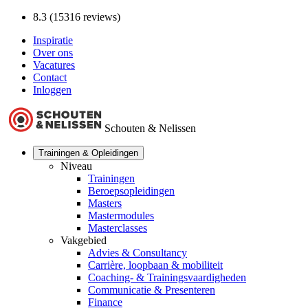
8.3 (15316 reviews)
Inspiratie
Over ons
Vacatures
Contact
Inloggen
Schouten & Nelissen
Trainingen & Opleidingen
Niveau
Trainingen
Beroepsopleidingen
Masters
Mastermodules
Masterclasses
Vakgebied
Advies & Consultancy
Carrière, loopbaan & mobiliteit
Coaching- & Trainingsvaardigheden
Communicatie & Presenteren
Finance