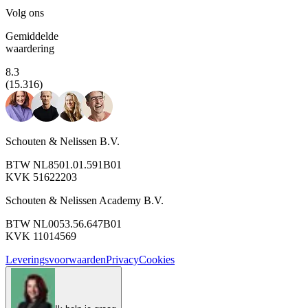
Volg ons
Gemiddelde
waardering
8.3
(15.316)
Schouten & Nelissen B.V.
BTW NL8501.01.591B01
KVK 51622203
Schouten & Nelissen Academy B.V.
BTW NL0053.56.647B01
KVK 11014569
Leveringsvoorwaarden
Privacy
Cookies