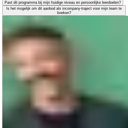
Zeker. We leiden uitsluitend werkende professionals op en weten als g
Past dit programma bij mijn huidige niveau en persoonlijke leerdoelen?
Leren moet leiden tot merkbaar resultaat; voor jezelf én voor je org
Is het mogelijk om dit aanbod als incompany-traject voor mijn team te
We vinden het essentieel dat je een traject kiest dat écht bij je past
boeken?
Absoluut. Vrijwel al onze trainingen en opleidingen kunnen we incomp