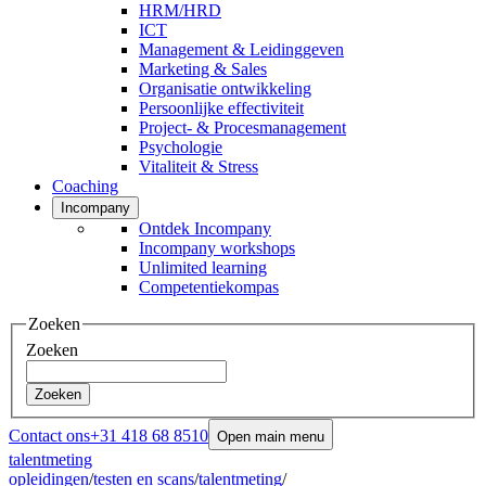
HRM/HRD
ICT
Management & Leidinggeven
Marketing & Sales
Organisatie ontwikkeling
Persoonlijke effectiviteit
Project- & Procesmanagement
Psychologie
Vitaliteit & Stress
Coaching
Incompany
Ontdek Incompany
Incompany workshops
Unlimited learning
Competentiekompas
Zoeken
Zoeken
Zoeken
Contact ons
+31 418 68 8510
Open main menu
talentmeting
opleidingen
/
testen en scans
/
talentmeting
/