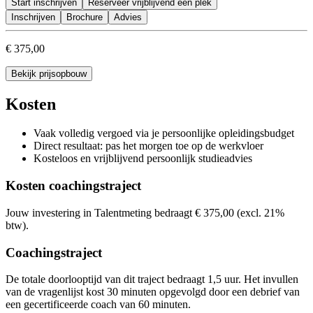
Start inschrijven
Je kunt aan de slag met een concreet competentierapport
Reserveer vrijblijvend een plek
Inschrijven
Brochure
Advies
€ 375,00
Bekijk prijsopbouw
Kosten
Vaak volledig vergoed via je persoonlijke opleidingsbudget
Direct resultaat: pas het morgen toe op de werkvloer
Kosteloos en vrijblijvend persoonlijk studieadvies
Kosten coachingstraject
Jouw investering in Talentmeting bedraagt € 375,00 (excl. 21%
btw).
Coachingstraject
De totale doorlooptijd van dit traject bedraagt 1,5 uur. Het invullen
van de vragenlijst kost 30 minuten opgevolgd door een debrief van
een gecertificeerde coach van 60 minuten.