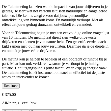
De Talentmeting laat zien wat de impact is van jouw drijfveren in je
gedrag. Je leert wat het verschil is tussen natuurlijke en aangeleerde
talenten. Die kennis zorgt ervoor dat jouw persoonlijke
ontwikkeling van binnenuit komt. En natuurlijk verloopt. Met als
effect dat jouw gedrag duurzaam ontwikkelt en verandert.
Voor de Talentmeting begin je met een eenvoudige online vragenlijst
van 10 minuten. De meting laat direct zien welke onbewuste
drijfveren en talenten je van nature hebt. Een gecertificeerde coach
kijkt samen met jou naar jouw resultaten. Daarmee ga je de diepte in
en ontdek je jouw échte drijfveren.
De meting kan je helpen te bepalen of een opdracht of functie bij je
past. Maar kan ook verklaren waarom je vastloopt in je huidige
situatie. Het uitgangspunt is jouw talent. Waar krijg jij energie van?
De Talentmeting is hét instrument om snel en effectief tot de juiste
acties en interventies te komen.
Resultaat
Je ontdekt jouw talenten en drijfveren
€ 375,00
Je weet wat je energie geeft en kost
All-In prijs excl. btw
Je bent je bewust van welke leiderschapskwaliteiten je in je heb
Je hebt inzicht in je ontwikkelpotentieel