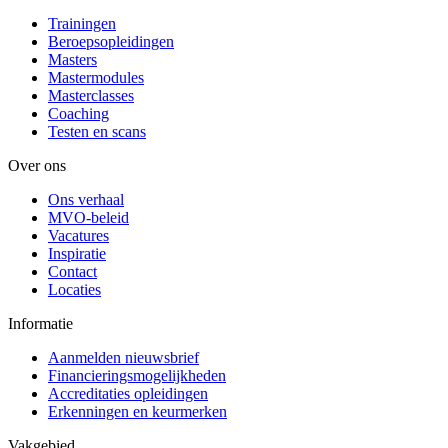
Trainingen
Beroepsopleidingen
Masters
Mastermodules
Masterclasses
Coaching
Testen en scans
Over ons
Ons verhaal
MVO-beleid
Vacatures
Inspiratie
Contact
Locaties
Informatie
Aanmelden nieuwsbrief
Financieringsmogelijkheden
Accreditaties opleidingen
Erkenningen en keurmerken
Vakgebied