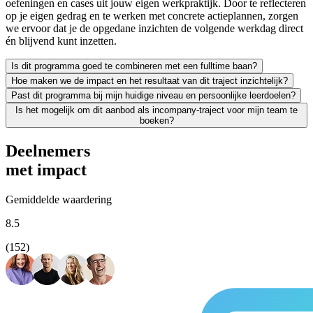
oefeningen en cases uit jouw eigen werkpraktijk. Door te reflecteren
op je eigen gedrag en te werken met concrete actieplannen, zorgen
we ervoor dat je de opgedane inzichten de volgende werkdag direct
én blijvend kunt inzetten.
Is dit programma goed te combineren met een fulltime baan?
Hoe maken we de impact en het resultaat van dit traject inzichtelijk?
Zeker. We leiden uitsluitend werkende professionals op en weten als g
Past dit programma bij mijn huidige niveau en persoonlijke leerdoelen?
Leren moet leiden tot merkbaar resultaat; voor jezelf én voor je org
Is het mogelijk om dit aanbod als incompany-traject voor mijn team te
We vinden het essentieel dat je een traject kiest dat écht bij je past
boeken?
Absoluut. Vrijwel al onze trainingen en opleidingen kunnen we incomp
Deelnemers
met impact
Gemiddelde waardering
8.5
(152)