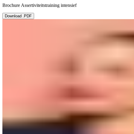
Brochure Assertiviteitstraining intensief
Download .PDF