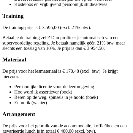
€ 4.165,48
Kosteloos en vrijblijvend persoonlijk studieadvies
Kies deze startdatum
Bekijk prijsopbouw
€ 4.165,48
Kies deze startdatum
Bekijk prijsopbouw
Training
Lesdagen
Kies deze startdatum
Bekijk prijsopbouw
Lesdagen
Kies deze startdatum
woe
26-08-2026
9:30 - 16:30
De trainingsprijs is € 3.595,00 (excl. 21% btw).
Lesdagen
don
27-08-2026
9:30 - 16:30
don
08-10-2026
9:30 - 16:30
Lesdagen
woe
16-09-2026
9:30 - 16:30
vri
09-10-2026
9:30 - 16:30
Betaal je de training zelf? Dan profiteer je automatisch van een
din
10-11-2026
9:30 - 16:30
don
17-09-2026
9:30 - 16:30
don
29-10-2026
9:30 - 16:30
supervoordelige regeling. Je betaalt namelijk géén 21% btw, maar
woe
11-11-2026
9:30 - 16:30
maa
07-12-2026
9:30 - 16:30
woe
07-10-2026
9:30 - 16:30
vri
30-10-2026
9:30 - 16:30
slechts een toeslag van 10%. Je prijs is dan € 3.954,50.
din
01-12-2026
9:30 - 16:30
din
08-12-2026
9:30 - 16:30
don
19-11-2026
9:30 - 16:30
woe
02-12-2026
9:30 - 16:30
maa
04-01-2027
9:30 - 16:30
Materiaal
din
05-01-2027
9:30 - 16:30
din
05-01-2027
9:30 - 16:30
maa
25-01-2027
9:30 - 16:30
De prijs voor het lesmateriaal is € 170,48 (excl. btw). Je krijgt
hiervoor:
Persoonlijke licentie voor de leeromgeving
Hoe word ik assertiever (boek)
Beren op de weg, spinsels in je hoofd (boek)
En nu ik (waaier)
Arrangement
De prijs voor het gebruik van de accommodatie, koffie/thee en een
gevarieerde lunch is in totaal € 400,00 (excl. btw).