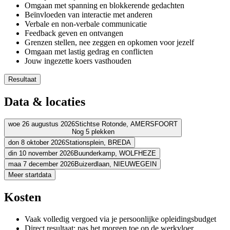
Omgaan met spanning en blokkerende gedachten
Beïnvloeden van interactie met anderen
Verbale en non-verbale communicatie
Feedback geven en ontvangen
Grenzen stellen, nee zeggen en opkomen voor jezelf
Omgaan met lastig gedrag en conflicten
Jouw ingezette koers vasthouden
Resultaat
Je durft voor jezelf op te komen en wordt beter gehoord
Data & locaties
Je bent zichtbaarder in de organisatie
Je kent je talenten en ambities en handelt vanuit persoonlijke kr
Je hebt meer zelfvertrouwen, kunt je grenzen aangeven en nee
woe 26 augustus 2026
Stichtse Rotonde,
AMERSFOORT
Nog 5 plekken
Je herkent beperkend gedrag bij jezelf en kunt dit veranderen
Je geeft op een heldere manier je mening en blijft daarbij
don 8 oktober 2026
Stationsplein,
BREDA
Adres
Je neemt meer initiatief en speelt een actieve rol in je team
din 10 november 2026
Buunderkamp,
WOLFHEZE
Adres
maa 7 december 2026
Buizerdlaan,
NIEUWEGEIN
Fletcher Hotel-Restaurant Amersfoort
Stichtse Rotonde
3818 GV AM
Adres
Meer startdata
Bekijk route
Leonardo Hotel Breda City Center
Stationsplein
4811 BB BREDA
Adres
Bekijk route
Fletcher Hotel de Buunderkamp
Buunderkamp
6874 NC WOLFHEZ
Prijs
Kosten
Bekijk route
Fletcher Hotel-Restaurant Nieuwegein-Utrecht
Buizerdlaan
3435 SB
Prijs
Bekijk route
€ 4.165,48
Prijs
Vaak volledig vergoed via je persoonlijke opleidingsbudget
€ 4.165,48
Prijs
Direct resultaat: pas het morgen toe op de werkvloer
Bekijk prijsopbouw