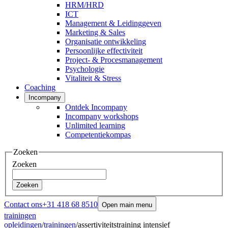
HRM/HRD
ICT
Management & Leidinggeven
Marketing & Sales
Organisatie ontwikkeling
Persoonlijke effectiviteit
Project- & Procesmanagement
Psychologie
Vitaliteit & Stress
Coaching
Incompany
Ontdek Incompany
Incompany workshops
Unlimited learning
Competentiekompas
Zoeken
Zoeken
Zoeken
Contact ons
+31 418 68 8510
Open main menu
trainingen
opleidingen
/
trainingen
/
assertiviteitstraining intensief