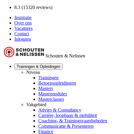
8.3 (15320 reviews)
Inspiratie
Over ons
Vacatures
Contact
Inloggen
Schouten & Nelissen
Trainingen & Opleidingen
Niveau
Trainingen
Beroepsopleidingen
Masters
Mastermodules
Masterclasses
Vakgebied
Advies & Consultancy
Carrière, loopbaan & mobiliteit
Coaching- & Trainingsvaardigheden
Communicatie & Presenteren
Finance