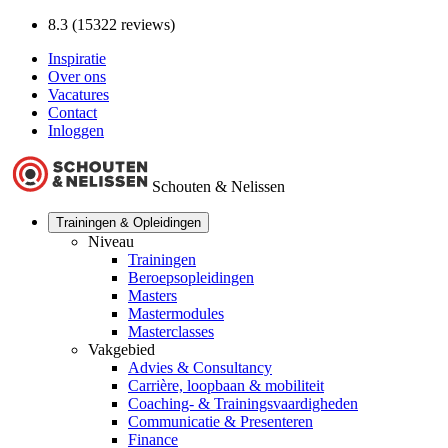
8.3 (15322 reviews)
Inspiratie
Over ons
Vacatures
Contact
Inloggen
Schouten & Nelissen
Trainingen & Opleidingen
Niveau
Trainingen
Beroepsopleidingen
Masters
Mastermodules
Masterclasses
Vakgebied
Advies & Consultancy
Carrière, loopbaan & mobiliteit
Coaching- & Trainingsvaardigheden
Communicatie & Presenteren
Finance