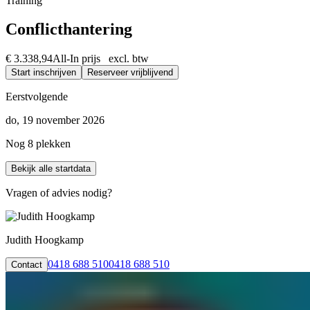
Training
Conflicthantering
€ 3.338,94
All-In prijs excl. btw
Start inschrijven
Reserveer vrijblijvend
Eerstvolgende
do, 19 november 2026
Nog 8 plekken
Bekijk alle startdata
Vragen of advies nodig?
Judith Hoogkamp
0418 688 510
0418 688 510
Contact