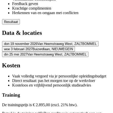
Feedback geven
Krachtige complimenten
Herkennen van en omgaan met conflicten
Resultaat
Je kent jouw gedrag en persoonlijke stijl bij conflicthantering
Data & locaties
Je kunt rationeler afwegen hoe jij handelt
Je hebt een positieve kijk op conflicten en herkent de kansen e
Je kunt conflicten effectief hanteren en bespreekbaar maken
don 19 november 2026
Van Heemstraweg West,
ZALTBOMMEL
Je stuurt conflicten bewuster in de gewenste richting
woe 3 februari 2027
Buizerdlaan,
NIEUWEGEIN
Adres
din 25 mei 2027
Van Heemstraweg West,
ZALTBOMMEL
Adres
Schouten & Nelissen
Van Heemstraweg West
5301 PA ZALTBOMM
Adres
Kosten
Bekijk route
Fletcher Hotel-Restaurant Nieuwegein-Utrecht
Buizerdlaan
3435 SB
Bekijk route
Schouten & Nelissen
Van Heemstraweg West
5301 PA ZALTBOMM
Prijs
Vaak volledig vergoed via je persoonlijke opleidingsbudget
Bekijk route
Prijs
Direct resultaat: pas het morgen toe op de werkvloer
€ 3.338,94
Prijs
Kosteloos en vrijblijvend persoonlijk studieadvies
€ 3.338,94
Bekijk prijsopbouw
€ 3.338,94
Training
Kies deze startdatum
Bekijk prijsopbouw
Kies deze startdatum
Bekijk prijsopbouw
De trainingsprijs is € 2.895,00 (excl. 21% btw).
Lesdagen
Kies deze startdatum
Lesdagen