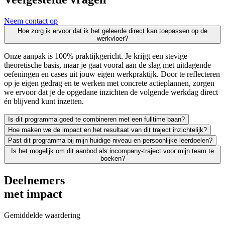
Neem contact op
Hoe zorg ik ervoor dat ik het geleerde direct kan toepassen op de
werkvloer?
Onze aanpak is 100% praktijkgericht. Je krijgt een stevige
theoretische basis, maar je gaat vooral aan de slag met uitdagende
oefeningen en cases uit jouw eigen werkpraktijk. Door te reflecteren
op je eigen gedrag en te werken met concrete actieplannen, zorgen
we ervoor dat je de opgedane inzichten de volgende werkdag direct
én blijvend kunt inzetten.
Is dit programma goed te combineren met een fulltime baan?
Hoe maken we de impact en het resultaat van dit traject inzichtelijk?
Zeker. We leiden uitsluitend werkende professionals op en weten als g
Past dit programma bij mijn huidige niveau en persoonlijke leerdoelen?
Leren moet leiden tot merkbaar resultaat; voor jezelf én voor je org
Is het mogelijk om dit aanbod als incompany-traject voor mijn team te
We vinden het essentieel dat je een traject kiest dat écht bij je past
boeken?
Absoluut. Vrijwel al onze trainingen en opleidingen kunnen we incomp
Deelnemers
met impact
Gemiddelde waardering