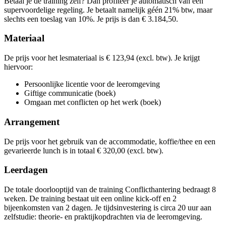
Betaal je de training zelf? Dan profiteer je automatisch van een
don
19-11-2026
9:30 - 16:30
Lesdagen
supervoordelige regeling. Je betaalt namelijk géén 21% btw, maar
vri
20-11-2026
9:30 - 16:30
woe
03-02-2027
9:30 - 16:30
slechts een toeslag van 10%. Je prijs is dan € 3.184,50.
don
10-12-2026
9:30 - 16:30
don
04-02-2027
9:30 - 16:30
din
25-05-2027
9:30 - 16:30
vri
11-12-2026
9:30 - 16:30
woe
03-03-2027
9:30 - 16:30
woe
26-05-2027
9:30 - 16:30
Materiaal
don
04-03-2027
9:30 - 16:30
din
15-06-2027
9:30 - 16:30
woe
16-06-2027
9:30 - 16:30
De prijs voor het lesmateriaal is € 123,94 (excl. btw). Je krijgt
hiervoor:
Persoonlijke licentie voor de leeromgeving
Giftige communicatie (boek)
Omgaan met conflicten op het werk (boek)
Arrangement
De prijs voor het gebruik van de accommodatie, koffie/thee en een
gevarieerde lunch is in totaal € 320,00 (excl. btw).
Leerdagen
De totale doorlooptijd van de training Conflicthantering bedraagt 8
weken. De training bestaat uit een online kick-off en 2
bijeenkomsten van 2 dagen. Je tijdsinvestering is circa 20 uur aan
zelfstudie: theorie- en praktijkopdrachten via de leeromgeving.