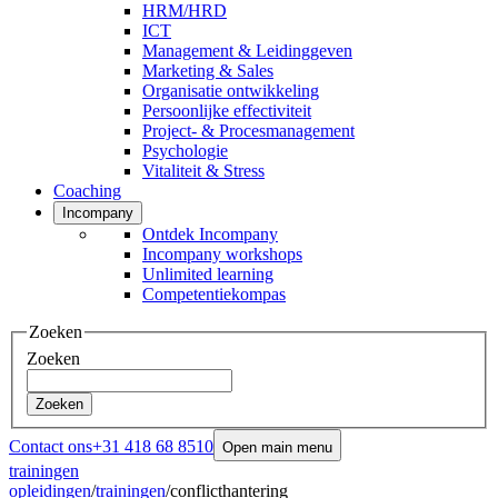
HRM/HRD
ICT
Management & Leidinggeven
Marketing & Sales
Organisatie ontwikkeling
Persoonlijke effectiviteit
Project- & Procesmanagement
Psychologie
Vitaliteit & Stress
Coaching
Incompany
Ontdek Incompany
Incompany workshops
Unlimited learning
Competentiekompas
Zoeken
Zoeken
Zoeken
Contact ons
+31 418 68 8510
Open main menu
trainingen
opleidingen
/
trainingen
/
conflicthantering