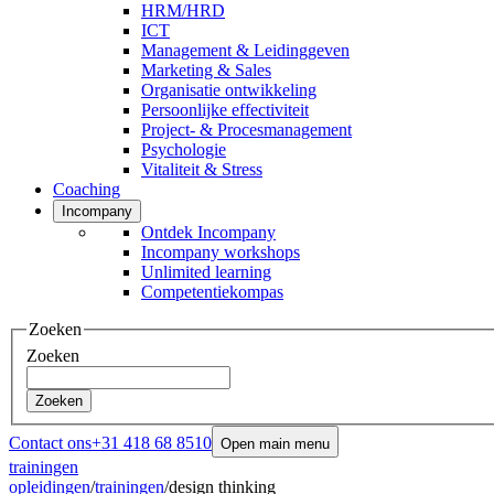
HRM/HRD
ICT
Management & Leidinggeven
Marketing & Sales
Organisatie ontwikkeling
Persoonlijke effectiviteit
Project- & Procesmanagement
Psychologie
Vitaliteit & Stress
Coaching
Incompany
Ontdek Incompany
Incompany workshops
Unlimited learning
Competentiekompas
Zoeken
Zoeken
Zoeken
Contact ons
+31 418 68 8510
Open main menu
trainingen
opleidingen
/
trainingen
/
design thinking