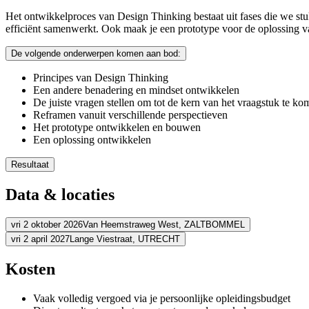
Het ontwikkelproces van Design Thinking bestaat uit fases die we stuk 
efficiënt samenwerkt. Ook maak je een prototype voor de oplossing van
De volgende onderwerpen komen aan bod:
Principes van Design Thinking
Een andere benadering en mindset ontwikkelen
De juiste vragen stellen om tot de kern van het vraagstuk te ko
Reframen vanuit verschillende perspectieven
Het prototype ontwikkelen en bouwen
Een oplossing ontwikkelen
Resultaat
Je kijkt op een creatieve manier naar organisatieprocessen en u
Data & locaties
Je hebt de tools om complexe innovatievraagstukken op te loss
Je kunt de ontwerpprincipes van Design Thinking toepassen in 
Je inspireert je collega’s of team tot Design Thinking
vri 2 oktober 2026
Van Heemstraweg West,
ZALTBOMMEL
Je gaat actief aan de slag met ontwerpvraagstukken en zet vern
vri 2 april 2027
Lange Viestraat,
UTRECHT
Adres
Je zet Design Thinking in binnen jouw organisatie
Adres
Kosten
Schouten & Nelissen
Van Heemstraweg West
5301 PA ZALTBOMM
Bekijk route
La Vie Meeting Center Utrecht
Lange Viestraat
3511 BK UTRECHT
Vaak volledig vergoed via je persoonlijke opleidingsbudget
Bekijk route
Prijs