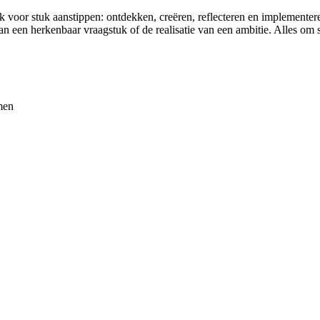
voor stuk aanstippen: ontdekken, creëren, reflecteren en implementeren.
 een herkenbaar vraagstuk of de realisatie van een ambitie. Alles om s
men
itdagingen
en
de praktijk
ieuwing in gang
EL