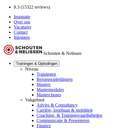
8.3 (15322 reviews)
Inspiratie
Over ons
Vacatures
Contact
Inloggen
Schouten & Nelissen
Trainingen & Opleidingen
Niveau
Trainingen
Beroepsopleidingen
Masters
Mastermodules
Masterclasses
Vakgebied
Advies & Consultancy
Carrière, loopbaan & mobiliteit
Coaching- & Trainingsvaardigheden
Communicatie & Presenteren
Finance