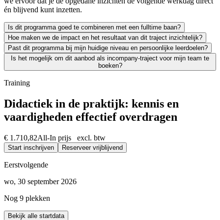
we ervoor dat je de opgedane inzichten de volgende werkdag direct
én blijvend kunt inzetten.
Is dit programma goed te combineren met een fulltime baan?
Hoe maken we de impact en het resultaat van dit traject inzichtelijk?
Zeker. We leiden uitsluitend werkende professionals op en weten als g
Past dit programma bij mijn huidige niveau en persoonlijke leerdoelen?
Leren moet leiden tot merkbaar resultaat; voor jezelf én voor je org
Is het mogelijk om dit aanbod als incompany-traject voor mijn team te
We vinden het essentieel dat je een traject kiest dat écht bij je past
boeken?
Absoluut. Vrijwel al onze trainingen en opleidingen kunnen we incomp
Training
Didactiek in de praktijk: kennis en
vaardigheden effectief overdragen
€ 1.710,82
All-In prijs excl. btw
Start inschrijven
Reserveer vrijblijvend
Eerstvolgende
wo, 30 september 2026
Nog 9 plekken
Bekijk alle startdata