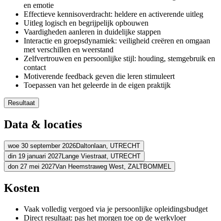
en emotie
Effectieve kennisoverdracht: heldere en activerende uitleg
Uitleg logisch en begrijpelijk opbouwen
Vaardigheden aanleren in duidelijke stappen
Interactie en groepsdynamiek: veiligheid creëren en omgaan
met verschillen en weerstand
Zelfvertrouwen en persoonlijke stijl: houding, stemgebruik en
contact
Motiverende feedback geven die leren stimuleert
Toepassen van het geleerde in de eigen praktijk
Resultaat
Je bouwt uitleg helder, logisch en begrijpelijk op
Data & locaties
Je draagt kennis effectief over en leert vaardigheden stap voor s
Je creëert een veilige en stimulerende leeromgeving voor deeln
Je gaat constructief om met verschillen, weerstand en groepsd
woe 30 september 2026
Daltonlaan,
UTRECHT
Je geeft motiverende feedback die leren en ontwikkeling stimule
din 19 januari 2027
Lange Viestraat,
UTRECHT
Adres
Je staat met meer rust en zelfvertrouwen voor de groep
don 27 mei 2027
Van Heemstraweg West,
ZALTBOMMEL
Adres
BCN Utrecht (Daltonlaan)
Daltonlaan
3584 BJ UTRECHT
Adres
Kosten
Bekijk route
La Vie Meeting Center Utrecht
Lange Viestraat
3511 BK UTRECHT
Bekijk route
Schouten & Nelissen
Van Heemstraweg West
5301 PA ZALTBOMM
Prijs
Vaak volledig vergoed via je persoonlijke opleidingsbudget
Bekijk route
Prijs
Direct resultaat: pas het morgen toe op de werkvloer