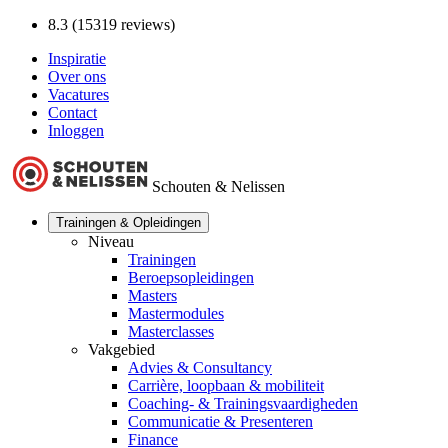
8.3 (15319 reviews)
Inspiratie
Over ons
Vacatures
Contact
Inloggen
Schouten & Nelissen
Trainingen & Opleidingen
Niveau
Trainingen
Beroepsopleidingen
Masters
Mastermodules
Masterclasses
Vakgebied
Advies & Consultancy
Carrière, loopbaan & mobiliteit
Coaching- & Trainingsvaardigheden
Communicatie & Presenteren
Finance