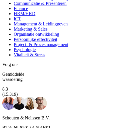
Communicatie & Presenteren
Finance
HRM/HRD
ICT
Management & Leidinggeven
Marketing & Sales
Organisatie ontwikkeling
Persoonlijke effectiviteit
Project- & Procesmanagement
Psychologie
Vitaliteit & Stress
Volg ons
Gemiddelde
waardering
8.3
(15.319)
Schouten & Nelissen B.V.
BTW NL8501.01.591B01