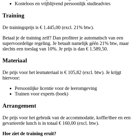
€ 1.710,82
Prijs
Kosteloos en vrijblijvend persoonlijk studieadvies
€ 1.710,82
Bekijk prijsopbouw
€ 1.710,82
Training
Kies deze startdatum
Bekijk prijsopbouw
Kies deze startdatum
Bekijk prijsopbouw
De trainingsprijs is € 1.445,00 (excl. 21% btw).
Lesdagen
Kies deze startdatum
Lesdagen
Betaal je de training zelf? Dan profiteer je automatisch van een
woe
30-09-2026
9:30 - 16:30
Lesdagen
supervoordelige regeling. Je betaalt namelijk géén 21% btw, maar
woe
14-10-2026
9:30 - 16:30
din
19-01-2027
9:30 - 16:30
slechts een toeslag van 10%. Je prijs is dan € 1.589,50.
din
02-02-2027
9:30 - 16:30
don
27-05-2027
9:30 - 16:30
don
10-06-2027
9:30 - 16:30
Materiaal
De prijs voor het lesmateriaal is € 105,82 (excl. btw). Je krijgt
hiervoor:
Persoonlijke licentie voor de leeromgeving
Trainen voor experts (boek)
Arrangement
De prijs voor het gebruik van de accommodatie, koffie/thee en een
gevarieerde lunch is in totaal € 160,00 (excl. btw).
Hoe ziet de training eruit?