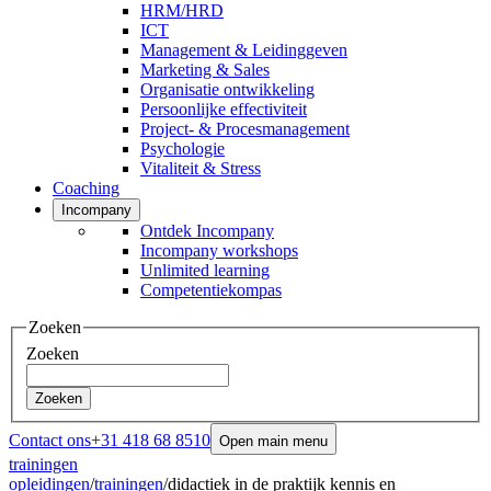
HRM/HRD
ICT
Management & Leidinggeven
Marketing & Sales
Organisatie ontwikkeling
Persoonlijke effectiviteit
Project- & Procesmanagement
Psychologie
Vitaliteit & Stress
Coaching
Incompany
Ontdek Incompany
Incompany workshops
Unlimited learning
Competentiekompas
Zoeken
Zoeken
Zoeken
Contact ons
+31 418 68 8510
Open main menu
trainingen
opleidingen
/
trainingen
/
didactiek in de praktijk kennis en