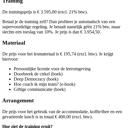
Training
Kies deze startdatum
Bekijk prijsopbouw
Lesdagen
Kies deze startdatum
Bekijk prijsopbouw
De trainingsprijs is € 3.595,00 (excl. 21% btw).
Lesdagen
Kies deze startdatum
Lesdagen
Betaal je de training zelf? Dan profiteer je automatisch van een
maa
02-11-2026
9:30 - 16:30
Lesdagen
supervoordelige regeling. Je betaalt namelijk géén 21% btw, maar
din
03-11-2026
9:30 - 16:30
woe
10-02-2027
9:30 - 16:30
slechts een toeslag van 10%. Je prijs is dan € 3.954,50.
maa
23-11-2026
9:30 - 16:30
don
11-02-2027
9:30 - 16:30
din
18-05-2027
9:30 - 16:30
din
24-11-2026
9:30 - 16:30
woe
03-03-2027
9:30 - 16:30
woe
19-05-2027
9:30 - 16:30
Materiaal
maa
14-12-2026
9:30 - 16:30
don
04-03-2027
9:30 - 16:30
din
08-06-2027
9:30 - 16:30
woe
24-03-2027
9:30 - 16:30
woe
09-06-2027
9:30 - 16:30
De prijs voor het lesmateriaal is € 195,74 (excl. btw). Je krijgt
din
29-06-2027
9:30 - 16:30
hiervoor:
Persoonlijke licentie voor de leeromgeving
Doorbreek de cirkel (boek)
Deep Democracy (boek)
Hoe coach ik mijn team? (e-book)
Giftige communicatie (boek)
Arrangement
De prijs voor het gebruik van de accommodatie, koffie/thee en een
gevarieerde lunch is in totaal € 400,00 (excl. btw).
Hoe ziet de training eruit?