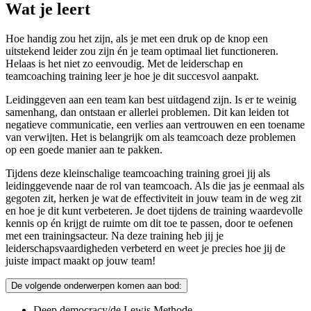
Wat je leert
Hoe handig zou het zijn, als je met een druk op de knop een
uitstekend leider zou zijn én je team optimaal liet functioneren.
Helaas is het niet zo eenvoudig. Met de leiderschap en
teamcoaching training leer je hoe je dit succesvol aanpakt.
Leidinggeven aan een team kan best uitdagend zijn. Is er te weinig
samenhang, dan ontstaan er allerlei problemen. Dit kan leiden tot
negatieve communicatie, een verlies aan vertrouwen en een toename
van verwijten. Het is belangrijk om als teamcoach deze problemen
op een goede manier aan te pakken.
Tijdens deze kleinschalige teamcoaching training groei jij als
leidinggevende naar de rol van teamcoach. Als die jas je eenmaal als
gegoten zit, herken je wat de effectiviteit in jouw team in de weg zit
en hoe je dit kunt verbeteren. Je doet tijdens de training waardevolle
kennis op én krijgt de ruimte om dit toe te passen, door te oefenen
met een trainingsacteur. Na deze training heb jij je
leiderschapsvaardigheden verbeterd en weet je precies hoe jij de
juiste impact maakt op jouw team!
De volgende onderwerpen komen aan bod:
Deep democracy/de Lewis Methode