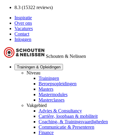
8.3 (15322 reviews)
Inspiratie
Over ons
Vacatures
Contact
Inloggen
Schouten & Nelissen
Trainingen & Opleidingen
Niveau
Trainingen
Beroepsopleidingen
Masters
Mastermodules
Masterclasses
Vakgebied
Advies & Consultancy
Carrière, loopbaan & mobiliteit
Coaching- & Trainingsvaardigheden
Communicatie & Presenteren
Finance