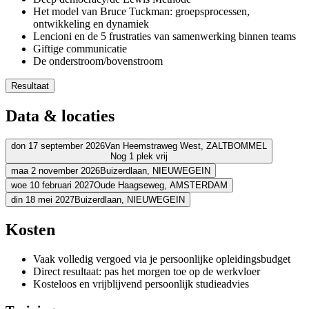
Het model van Bruce Tuckman: groepsprocessen,
ontwikkeling en dynamiek
Lencioni en de 5 frustraties van samenwerking binnen teams
Giftige communicatie
De onderstroom/bovenstroom
Resultaat
Je hebt inzicht gekregen in groepsprocessen
Data & locaties
Je kunt zorgen dat de neuzen in je team dezelfde kant op staan
Je herkent de onderstroom binnen je team en weet hiernaar te 
Je kent je eigen rol als teamcoach bij de teameffectiviteit en on
don 17 september 2026
Van Heemstraweg West,
ZALTBOMMEL
Nog 1 plek vrij
Je weet hoe je eigenaarschap en zelfsturend vermogen kunt ver
Je lost conflicten op een constructieve manier op met het team
maa 2 november 2026
Buizerdlaan,
NIEUWEGEIN
Adres
woe 10 februari 2027
Oude Haagseweg,
AMSTERDAM
Adres
din 18 mei 2027
Buizerdlaan,
NIEUWEGEIN
Schouten & Nelissen
Van Heemstraweg West
5301 PA ZALTBOMM
Adres
Bekijk route
Fletcher Hotel-Restaurant Nieuwegein-Utrecht
Buizerdlaan
3435 SB
Adres
Kosten
Bekijk route
Mercure Hotel Amsterdam West
Oude Haagseweg
1066 BW AMST
Prijs
Bekijk route
Fletcher Hotel-Restaurant Nieuwegein-Utrecht
Buizerdlaan
3435 SB
Prijs
Vaak volledig vergoed via je persoonlijke opleidingsbudget
Bekijk route
€ 4.190,74
Prijs
Direct resultaat: pas het morgen toe op de werkvloer
€ 4.190,74
Prijs
Kosteloos en vrijblijvend persoonlijk studieadvies
Bekijk prijsopbouw
€ 4.190,74
Kies deze startdatum
Bekijk prijsopbouw
€ 4.190,74