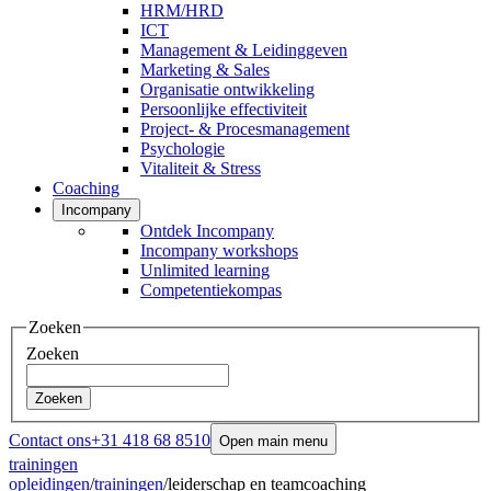
HRM/HRD
ICT
Management & Leidinggeven
Marketing & Sales
Organisatie ontwikkeling
Persoonlijke effectiviteit
Project- & Procesmanagement
Psychologie
Vitaliteit & Stress
Coaching
Incompany
Ontdek Incompany
Incompany workshops
Unlimited learning
Competentiekompas
Zoeken
Zoeken
Zoeken
Contact ons
+31 418 68 8510
Open main menu
trainingen
opleidingen
/
trainingen
/
leiderschap en teamcoaching