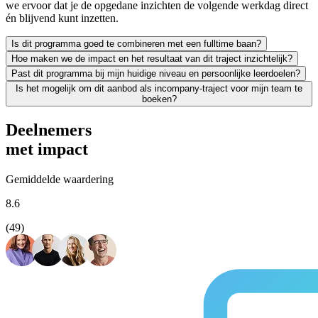
we ervoor dat je de opgedane inzichten de volgende werkdag direct
én blijvend kunt inzetten.
Is dit programma goed te combineren met een fulltime baan?
Hoe maken we de impact en het resultaat van dit traject inzichtelijk?
Zeker. We leiden uitsluitend werkende professionals op en weten als g
Past dit programma bij mijn huidige niveau en persoonlijke leerdoelen?
Leren moet leiden tot merkbaar resultaat; voor jezelf én voor je org
Is het mogelijk om dit aanbod als incompany-traject voor mijn team te
We vinden het essentieel dat je een traject kiest dat écht bij je past
boeken?
Absoluut. Vrijwel al onze trainingen en opleidingen kunnen we incomp
Deelnemers
met impact
Gemiddelde waardering
8.6
(49)