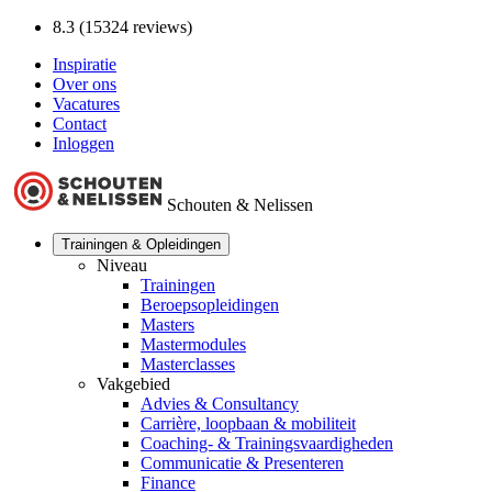
8.3 (15324 reviews)
Inspiratie
Over ons
Vacatures
Contact
Inloggen
Schouten & Nelissen
Trainingen & Opleidingen
Niveau
Trainingen
Beroepsopleidingen
Masters
Mastermodules
Masterclasses
Vakgebied
Advies & Consultancy
Carrière, loopbaan & mobiliteit
Coaching- & Trainingsvaardigheden
Communicatie & Presenteren
Finance