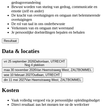
gedragsverandering
Bewust worden van sturing van gedrag, communicatie en
emotie (zelf en ander)
De kracht van overtuigingen en omgaan met belemmerende
overtuigingen
De rol van taal in ons onderbewuste
Verkennen van en omgaan met weerstand
Je persoonlijke doelstellingen bepalen en behalen
Resultaat
Je bent bekend met de basisprincipes van NLP
Data & locaties
Je kunt je gedrag, communicatie en je emoties beter sturen
Je hebt inzicht in de rol van taal in communicatie: taal laat zien 
Je weet hoe je jezelf en de ander kunt motiveren
vri 25 september 2026
Daltonlaan,
UTRECHT
Nog 4 plekken
Je hebt meer inzicht in hoe je jezelf kunt ontwikkelen
Je neemt zelf meer regie over je relaties, je werk en je leven
maa 30 november 2026
Van Heemstraweg West,
ZALTBOMMEL
Adres
Je ervaart meer innerlijke rust, plezier of succes.
woe 10 februari 2027
Oudlaan,
UTRECHT
Adres
din 11 mei 2027
Van Heemstraweg West,
ZALTBOMMEL
BCN Utrecht (Daltonlaan)
Daltonlaan
3584 BJ UTRECHT
Adres
Bekijk route
Schouten & Nelissen
Van Heemstraweg West
5301 PA ZALTBOMM
Adres
Kosten
Bekijk route
Gardens Business Centre Oudlaen
Oudlaan
3515 GA UTRECHT
Prijs
Bekijk route
Schouten & Nelissen
Van Heemstraweg West
5301 PA ZALTBOMM
Prijs
Vaak volledig vergoed via je persoonlijke opleidingsbudget
Bekijk route
€ 1.688,79
Prijs
Direct resultaat: pas het morgen toe op de werkvloer