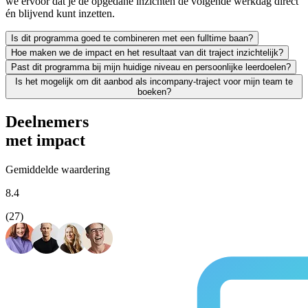
we ervoor dat je de opgedane inzichten de volgende werkdag direct
én blijvend kunt inzetten.
Is dit programma goed te combineren met een fulltime baan?
Hoe maken we de impact en het resultaat van dit traject inzichtelijk?
Zeker. We leiden uitsluitend werkende professionals op en weten als g
Past dit programma bij mijn huidige niveau en persoonlijke leerdoelen?
Leren moet leiden tot merkbaar resultaat; voor jezelf én voor je org
Is het mogelijk om dit aanbod als incompany-traject voor mijn team te
We vinden het essentieel dat je een traject kiest dat écht bij je past
boeken?
Absoluut. Vrijwel al onze trainingen en opleidingen kunnen we incomp
Deelnemers
met impact
Gemiddelde waardering
8.4
(27)