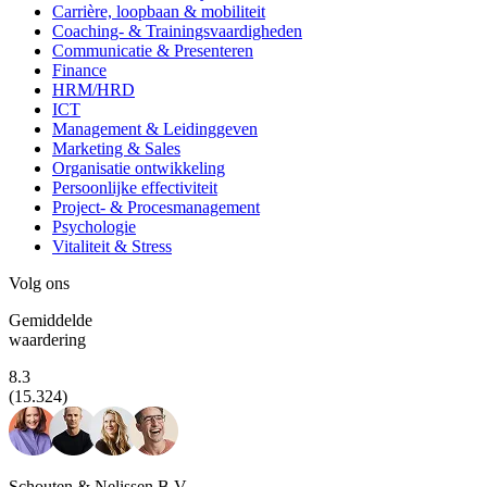
Carrière, loopbaan & mobiliteit
Coaching- & Trainingsvaardigheden
Communicatie & Presenteren
Finance
HRM/HRD
ICT
Management & Leidinggeven
Marketing & Sales
Organisatie ontwikkeling
Persoonlijke effectiviteit
Project- & Procesmanagement
Psychologie
Vitaliteit & Stress
Volg ons
Gemiddelde
waardering
8.3
(15.324)
Schouten & Nelissen B.V.