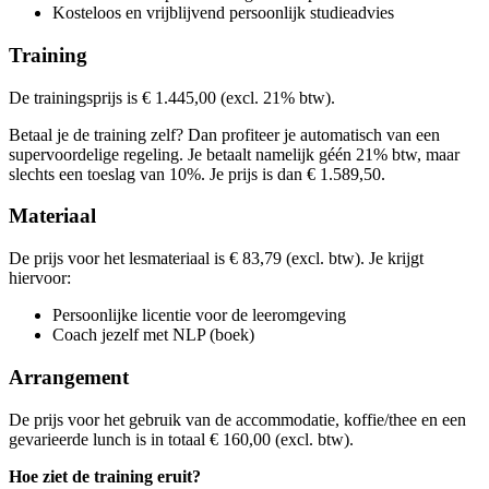
€ 1.688,79
Prijs
Kosteloos en vrijblijvend persoonlijk studieadvies
Bekijk prijsopbouw
€ 1.688,79
Kies deze startdatum
Bekijk prijsopbouw
€ 1.688,79
Training
Kies deze startdatum
Bekijk prijsopbouw
Lesdagen
Kies deze startdatum
Bekijk prijsopbouw
De trainingsprijs is € 1.445,00 (excl. 21% btw).
Lesdagen
Kies deze startdatum
vri
25-09-2026
9:30 - 16:30
Lesdagen
vri
09-10-2026
9:30 - 16:30
Betaal je de training zelf? Dan profiteer je automatisch van een
maa
30-11-2026
9:30 - 16:30
Lesdagen
supervoordelige regeling. Je betaalt namelijk géén 21% btw, maar
maa
14-12-2026
9:30 - 16:30
woe
10-02-2027
9:30 - 16:30
slechts een toeslag van 10%. Je prijs is dan € 1.589,50.
woe
03-03-2027
9:30 - 16:30
din
11-05-2027
9:30 - 16:30
din
25-05-2027
9:30 - 16:30
Materiaal
De prijs voor het lesmateriaal is € 83,79 (excl. btw). Je krijgt
hiervoor:
Persoonlijke licentie voor de leeromgeving
Coach jezelf met NLP (boek)
Arrangement
De prijs voor het gebruik van de accommodatie, koffie/thee en een
gevarieerde lunch is in totaal € 160,00 (excl. btw).
Hoe ziet de training eruit?