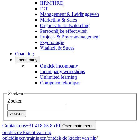
HRM/HRD
ICT
Management & Leidinggeven
Marketing & Sales
Organisatie ontwikkeling
Persoonlijke effectiviteit
Project- & Procesmanagement
Psychologie
Vitaliteit & Stress
Coaching
Incompany
Ontdek Incompany
Incompany workshops
Unlimited learning
Competentiekompas
Zoeken
Zoeken
Zoeken
Contact ons
+31 418 68 8510
Open main menu
ontdek de kracht van nlp
opleidingen
/
trainingen
/
ontdek de kracht van nlp
/